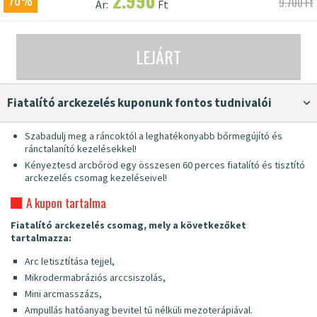
2.990
70%
9.700 Ft
Ár:
Ft
LEJÁRT
fiatalító arckezelés kuponunk fontos tudnivalói
Szabadulj meg a ráncoktól a leghatékonyabb bőrmegújító és
ránctalanító kezelésekkel!
Kényeztesd arcbőröd egy összesen 60 perces fiatalító és tisztító
arckezelés csomag kezeléseivel!
A kupon tartalma
Fiatalító arckezelés csomag, mely a következőket
tartalmazza:
Arc letisztítása tejjel,
Mikrodermabráziós arccsiszolás,
Mini arcmasszázs,
Ampullás hatóanyag bevitel tű nélküli mezoterápiával.