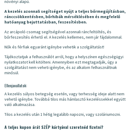
növényi alapú.
A kezelés azonnali segítséget nyújt a teljes bőrmegújításban,
ránccsökkentésben, bőrhibák mérséklésében és megfelelő
hatóanyag bejuttatásban, feszesítésben.
Az arcápoló csomag segítségével azonnali ráncfeltöltés, és
bőrfeszesítés érhető el. A kezelés kellemes, nem jár fájdalommal.
Nők és férfiak egyaránt igénybe vehetik a szolgáltatást!
Tájékoztatjuk a felhasználót arról, hogy a helyszínen egészségügyi
nyilatkozatot kell kitölteni. Amennyiben ezt megtagadják, úgy a
szolgáltatást nem veheti igénybe, és az alkalom felhasználtnak
minősül.
Ellenjavallatok:
A kezelés súlyos betegség esetén, vagy terhesség ideje alatt nem
vehető igénybe. Továbbá tilos más hámlasztó kezeléssekkel együtt
való alkalmazása.
Tilos a kezelés után 1 hétig legalább napozni, vagy szoláriumozni.
A teljes kupon árát SZÉP kártyával szeretnéd fizetni?