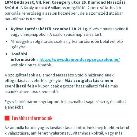
1074 Budapest, VII. ker. Csengery utca 26. Diamond Masszázs
Stúdió.
A Király utcai 4-6 villamos megállótól 2 perc séta. Kiváló
parkolási lehetőség a szalon közelében, de a szomszéd utcában
parkolóház is üzemel.
Nyitva tartás: hétfő-szombat 10-21-ig.
Kivéve munkaszüneti
vagy ünnepnapokon. A szalon vasárnap zárva tart.
Mindegyik szolgáltatás csak a nyitva tartási időn belül vehető
igénybe.
További
információk
a
http://www.diamondszepsegszalon.hu/
weboldalon találhatók.
A szolgáltatások a Diamond Masszázs Stúdió házirendjének
elfogadásával vehetők igénybe.
Más szolgáltatásra nem
cserélhető fel!
A kupon csak egyszer használható fel és más
akciókkal nem összevonható.
Egy vásárló bármennyi kupont felhasználhat saját részre, és adhat
ajándékba.
További információk
Az ampulla hatóanyagos kiválasztása a bőrödnek megfelelően kerül
kiválasztásra, ami lehet hyaluronsav, vitaminos koktél, vagy más