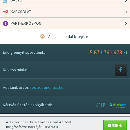
SAJTÓ
KAPCSOLAT
PARTNERKÖZPONT
Vissza az oldal tetejére
5.871.761.673
Eddig ennyit spóroltunk:
Ft
Kövess minket:
Adataink őrzői:
sos-adatmentes.hu
Kártyás fizetés szolgáltatói:
A diamonddeal.hu sütiket használ. Az oldal
Mobil nézet kikapcsolása
RENDBEN
böngészésével hozzájárulsz a sütik