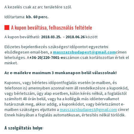
A kezelés csak az arc területére szól.
Időtartama:
kb. 60 perc.
A kupon beváltása, felhasználás feltétele
A kupon beváltható:
2018.03.25. - 2018.06.26
között
Előzetes bejelentkezés szükséges! Időpontot egyeztetni
elsődlegesen email-ben, a
masszazsbudapest@gmail.com
címen
lehetséges. A
+36-20/220-7001-es
számon csak korlátozottan értek el
minket.
Az e-mailekre maximum 3 munkanapon belül válaszolnak!
Kuponos, vagy bérletes időpontfoglalás esetén (e-mailben, és
telefonon is) amennyiben azonnal nem áll rendelkezésre a kuponkód,
vagy bérletszám, úgy alap esetben, külön kérés nélkül, a foglalástól
számított 48 órán belül, vagy ha a kollégák más időintervallumot
határoznak meg, akkor addig, a kuponkódot, vagy bérletszámot e-
mailben szükséges eljuttatni a
masszazsbudapest@gmail.com
címre!
Ennek hiányában a foglalás automatikusan, értesítés nélkül törlődik.
A szolgáltatás helye: