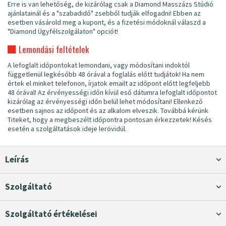
Erre is van lehetőség, de kizárólag csak a Diamond Masszázs Stúdió
ajánlatainál és a "szabadidő" zsebből tudják elfogadni! Ebben az
esetben vásárold meg a kupont, és a fizetési módoknál válaszd a
"Diamond Ügyfélszolgálaton" opciót!
Lemondási feltételek
A lefoglalt időpontokat lemondani, vagy módosítani indoktól
függetlenül legkésőbb 48 órával a foglalás előtt tudjátok! Ha nem
értek el minket telefonon, írjatok emailt az időpont előtt legfeljebb
48 órával! Az érvényességi időn kívül eső dátumra lefoglalt időpontot
kizárólag az érvényességi időn belül lehet módosítani! Ellenkező
esetben sajnos az időpont és az alkalom elveszik. Továbbá kérünk
Titeket, hogy a megbeszélt időpontra pontosan érkezzetek! Késés
esetén a szolgáltatások ideje lerövidül.
Leírás
Szolgáltató
Szolgáltató értékelései