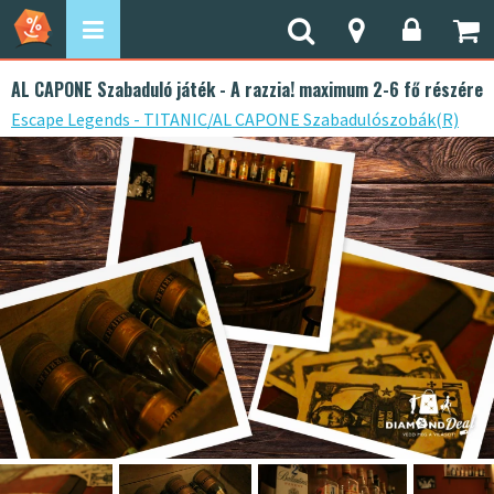
AL CAPONE Szabaduló játék - A razzia! maximum 2-6 fő részére
Escape Legends - TITANIC/AL CAPONE Szabadulószobák(R)