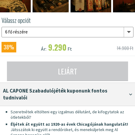
Válassz opciót
6 fő részére
9.290
38%
14.900 Ft
Ár:
Ft
LEJÁRT
AL CAPONE Szabadulójéték kuponunk fontos
tudnivalói
Szeretnétek eltölteni egy izgalmas délutánt, de kifogytatok az
ötletekből?
Éljétek át együtt az 1920-as évek Chicagójának hangulatát!
Játsszátok ki együtt a rendőröket, és meneküljetek meg Al
Capone bosszúja elől!