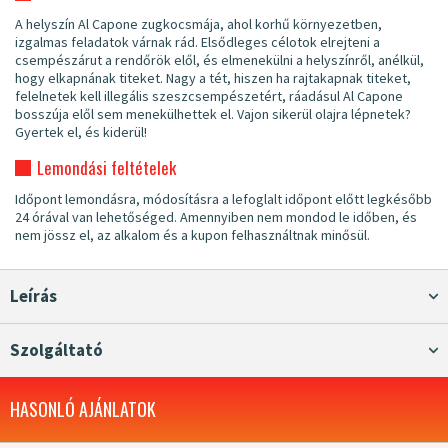
A helyszín Al Capone zugkocsmája, ahol korhű környezetben,
izgalmas feladatok várnak rád. Elsődleges célotok elrejteni a
csempészárut a rendőrök elől, és elmenekülni a helyszínről, anélkül,
hogy elkapnának titeket. Nagy a tét, hiszen ha rajtakapnak titeket,
felelnetek kell illegális szeszcsempészetért, ráadásul Al Capone
bosszúja elől sem menekülhettek el. Vajon sikerül olajra lépnetek?
Gyertek el, és kiderül!
Lemondási feltételek
Időpont lemondásra, módosításra a lefoglalt időpont előtt legkésőbb
24 órával van lehetőséged. Amennyiben nem mondod le időben, és
nem jössz el, az alkalom és a kupon felhasználtnak minősül.
Leírás
Szolgáltató
HASONLÓ AJÁNLATOK