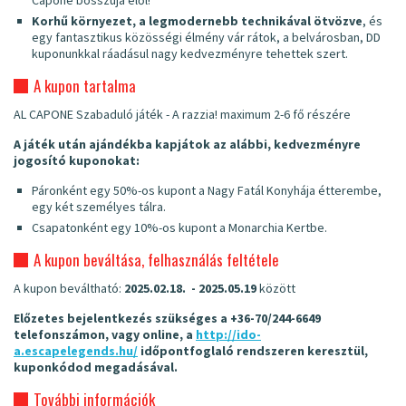
Korhű környezet, a legmodernebb technikával ötvözve
, és
egy fantasztikus közösségi élmény vár rátok, a belvárosban, DD
kuponunkkal ráadásul nagy kedvezményre tehettek szert.
A kupon tartalma
AL CAPONE Szabaduló játék - A razzia! maximum 2-6 fő részére
A játék után ajándékba kapjátok az alábbi, kedvezményre
jogosító kuponokat:
Páronként egy 50%-os kupont a Nagy Fatál Konyhája étterembe,
egy két személyes tálra.
Csapatonként egy 10%-os kupont a Monarchia Kertbe.
A kupon beváltása, felhasználás feltétele
A kupon beváltható:
2025.02.18. - 2025.05.19
között
Előzetes bejelentkezés szükséges a
+36-70/244-6649
telefonszámon, vagy online, a
http://ido-
a.escapelegends.hu/
időpontfoglaló rendszeren keresztül,
kuponkódod megadásával.
További információk