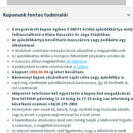
Kuponunk fontos tudnivalói
A megvásárolt kupon egyben 5.000 Ft értékű ajándékkártya mely
felhasználható a Klára Masszázs és Jóga Stúdióban.
Az ajándékkártya beváltható masszázsra vagy pedikűrre egy
alkalommal.
A Stúdióban számtalan masszázs közül választhat a megajándékozott.
Az ajándékkártya értéke a honlapon feltüntetett listaárakra vonatkozik.
A masszázs árlista megtekinthető
ide kattintva!
A pedikűrökről további információkat
itt találsz!
A kupont
2016.03.04-
ig lehet beváltani.
Bármennyi kupon vásárolható saját célra vagy ajándékba is.
Lepd meg szeretteidet ajándékkártyával karácsonyra, így ők dönthetik el,
mit szeretnének!
Időpontot telefonon kell egyeztetni a kupon kód megadásával.
Erre hétfőtől-péntekig 11-14 óráig és 17-19 óráig van lehetőség a
következő számon +36/20-275-2850
Amennyiben nem veszik fel, kérünk, hogy ismételd meg hívásodat később,
vagy írj emailt a jogavecses@citromail.hu e-mail címre.
A bejelentkezési idősávokon kívül nem mindig tudják a telefonokat fogadni
a szalonban, a megértést köszönjük!
Az időpont kérésnél kérünk, vedd figyelembe, hogy a délutánok és esték