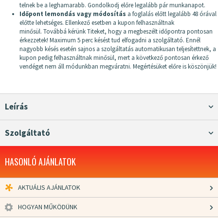
telnek be a leghamarabb. Gondolkodj előre legalább pár munkanapot.
Időpont lemondás vagy módosítás
a foglalás előtt legalább 48 órával
előtte lehetséges. Ellenkező esetben a kupon felhasználtnak
minősül. Továbbá kérünk Titeket, hogy a megbeszélt időpontra pontosan
érkezzetek! Maximum 5 perc késést tud elfogadni a szolgáltató. Ennél
nagyobb késés esetén sajnos a szolgáltatás automatikusan teljesítettnek, a
kupon pedig felhasználtnak minősül, mert a következő pontosan érkező
vendéget nem áll módunkban megváratni. Megértésüket előre is köszönjük!
Leírás
Szolgáltató
HASONLÓ AJÁNLATOK
AKTUÁLIS AJÁNLATOK
HOGYAN MŰKÖDÜNK