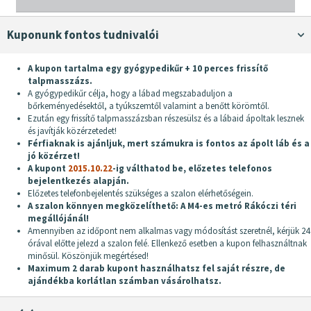
Kuponunk fontos tudnivalói
A kupon tartalma egy gyógypedikűr + 10 perces frissítő
talpmasszázs.
A gyógypedikűr célja, hogy a lábad megszabaduljon a
bőrkeményedésektől, a tyúkszemtől valamint a benőtt körömtől.
Ezután egy frissítő talpmasszázsban részesülsz és a lábaid ápoltak lesznek
és javítják közérzetedet!
Férfiaknak is ajánljuk, mert számukra is fontos az ápolt láb és a
jó közérzet!
A kupont
2015.10.22
-ig válthatod be, előzetes telefonos
bejelentkezés alapján.
Előzetes telefonbejelentés szükséges a szalon elérhetőségein.
A szalon könnyen megközelíthető: A M4-es metró Rákóczi téri
megállójánál!
Amennyiben az időpont nem alkalmas vagy módosítást szeretnél, kérjük 24
órával előtte jelezd a szalon felé. Ellenkező esetben a kupon felhasználtnak
minősül. Köszönjük megértésed!
Maximum 2 darab kupont használhatsz fel saját részre, de
ajándékba korlátlan számban vásárolhatsz.