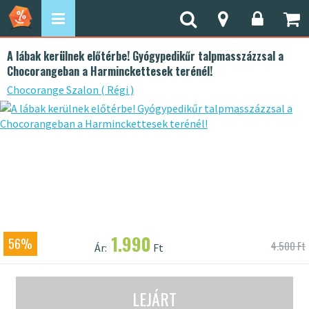
A lábak kerülnek előtérbe! Gyógypedikűr talpmasszázzsal a
Chocorangeban a Harminckettesek terénél!
Chocorange Szalon ( Régi )
1.990
56%
4.500 Ft
Ár:
Ft
LEJÁRT