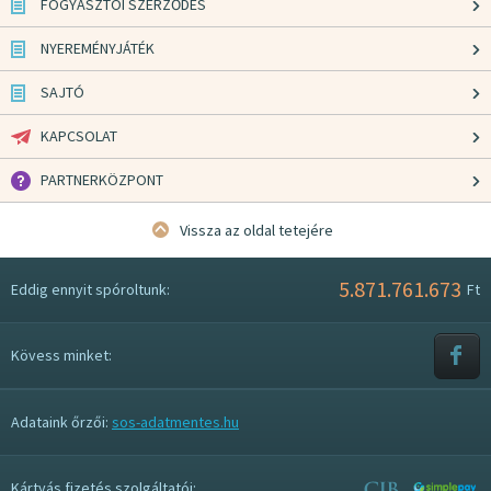
FOGYASZTÓI SZERZŐDÉS
NYEREMÉNYJÁTÉK
SAJTÓ
KAPCSOLAT
PARTNERKÖZPONT
Vissza az oldal tetejére
5.871.761.673
Eddig ennyit spóroltunk:
Ft
Kövess minket:
Adataink őrzői:
sos-adatmentes.hu
Kártyás fizetés szolgáltatói: