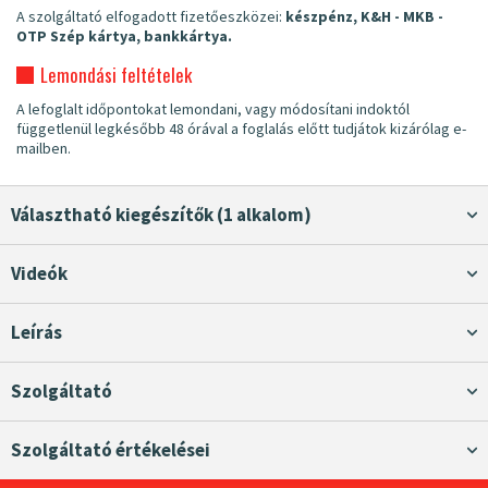
A szolgáltató elfogadott fizetőeszközei:
készpénz, K&H - MKB -
OTP Szép kártya, bankkártya.
Lemondási feltételek
A lefoglalt időpontokat lemondani, vagy módosítani indoktól
függetlenül legkésőbb 48 órával a foglalás előtt tudjátok kizárólag e-
mailben.
Választható kiegészítők (1 alkalom)
Videók
Leírás
Szolgáltató
Szolgáltató értékelései