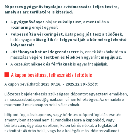
90 perces gyógynövényolajos svédmasszázs teljes testre,
amely az arc területére is kiterjed.
A
gyógynövényes
olaj az
eukaliptusz
, a
mentol
és a
rozmaring
erejét egyesíti.
Felpezsdíti a vérkeringést
, illata pedig
jót tesz a tüdőnek
,
hatóanyagai
elősegítik
és
felgyorsítják a bőr méregtelenítő
folyamatait
.
Jótékonyan hat az idegrendszerre
is, ennek köszönhetően a
masszázs végére
testben
és
lélekben
egyaránt
megújulsz.
A kezelést
nőknek és férfiaknak
is egyaránt ajánljuk.
A kupon beváltása, felhasználás feltétele
A kupon beváltható:
2025.07.16. - 2025.12.30
között
Előzetes bejelentkezés szükséges! Időpontot egyeztetni email-ben,
a masszazsbudapest@gmail.com címen lehetséges. Az e-mailekre
maximum 3 munkanapon belül válaszolnak.
Időpont foglalás: kuponos, vagy bérletes időpontfoglalás esetén
amennyiben azonnal nem áll rendelkezésre a kuponkód, vagy
bérletszám, úgy alap esetben, külön kérés nélkül, a foglalástól
számított 48 órán belül, vagy ha a kollégák más időintervallumot