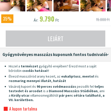
9.790
35%
15.000 Ft
Ár:
Ft
LEJÁRT
gyógynövényes masszázs kuponunk fontos tudnivalói
Hiszel a
természet
gyógyító erejében? Érezd most a saját
bőrödön
csodás hatásai
t!
Élvezd masszőröd arany kezeit, az
eukaliptusz
,
mentol
és
rozmaring mennyei illatát, hatását
Vásárolj kupont és
90 perces svédmasszázs
pezsdíti fel
teljes
testedet és arcodat
is a
Diamond Masszázs Stúdióban
, ami
a
Király utca
i villamosmegállótól
pár perc sétára található, a
VII. kerületben.
A kupon tartalma