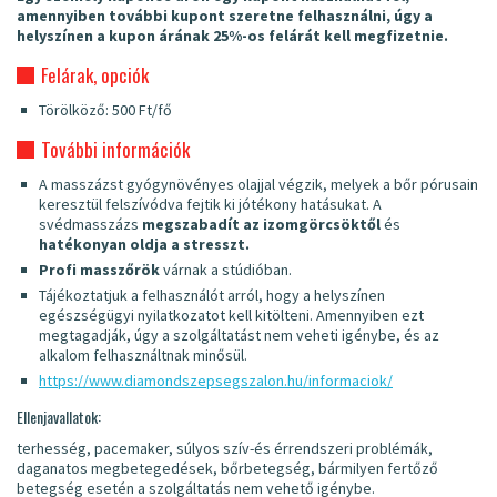
amennyiben további kupont szeretne felhasználni, úgy a
helyszínen a kupon árának 25%-os felárát kell megfizetnie.
Felárak, opciók
Törölköző: 500 Ft/fő
További információk
A masszázst gyógynövényes olajjal végzik, melyek a bőr pórusain
keresztül felszívódva fejtik ki jótékony hatásukat. A
svédmasszázs
megszabadít az izomgörcsöktől
és
hatékonyan oldja a stresszt.
Profi masszőrök
várnak a stúdióban.
Tájékoztatjuk a felhasználót arról, hogy a helyszínen
egészségügyi nyilatkozatot kell kitölteni. Amennyiben ezt
megtagadják, úgy a szolgáltatást nem veheti igénybe, és az
alkalom felhasználtnak minősül.
https://www.diamondszepsegszalon.hu/informaciok/
Ellenjavallatok:
terhesség, pacemaker, súlyos szív-és érrendszeri problémák,
daganatos megbetegedések, bőrbetegség, bármilyen fertőző
betegség esetén a szolgáltatás nem vehető igénybe.