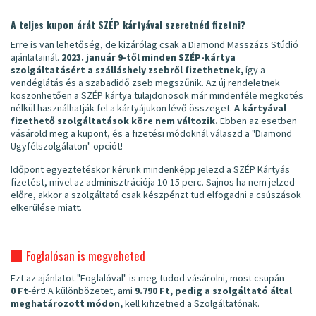
A teljes kupon árát SZÉP kártyával szeretnéd fizetni?
Erre is van lehetőség, de kizárólag csak a Diamond Masszázs Stúdió
ajánlatainál.
2023. január 9-től minden SZÉP-kártya
szolgáltatásért a szálláshely zsebről fizethetnek,
így a
vendéglátás és a szabadidő zseb megszűnik. Az új rendeletnek
köszönhetően a SZÉP kártya tulajdonosok már mindenféle megkötés
nélkül használhatják fel a kártyájukon lévő összeget.
A kártyával
fizethető szolgáltatások köre nem változik.
Ebben az esetben
vásárold meg a kupont, és a fizetési módoknál válaszd a "Diamond
Ügyfélszolgálaton" opciót!
Időpont egyeztetéskor kérünk mindenképp jelezd a SZÉP Kártyás
fizetést, mivel az adminisztrációja 10-15 perc. Sajnos ha nem jelzed
előre, akkor a szolgáltató csak készpénzt tud elfogadni a csúszások
elkerülése miatt.
Foglalósan is megveheted
Ezt az ajánlatot "Foglalóval" is meg tudod vásárolni, most csupán
0 Ft
-ért! A különbözetet, ami
9.790 Ft, pedig a szolgáltató által
meghatározott módon,
kell kifizetned a Szolgáltatónak.