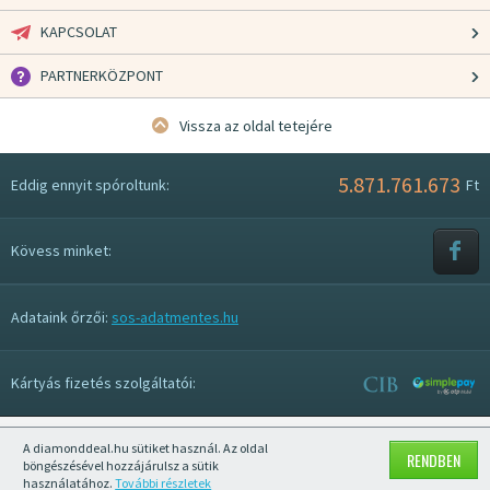
KAPCSOLAT
PARTNERKÖZPONT
Vissza az oldal tetejére
5.871.761.673
Eddig ennyit spóroltunk:
Ft
Kövess minket:
Adataink őrzői:
sos-adatmentes.hu
Kártyás fizetés szolgáltatói:
A diamonddeal.hu sütiket használ. Az oldal
Mobil nézet kikapcsolása
RENDBEN
böngészésével hozzájárulsz a sütik
használatához.
További részletek