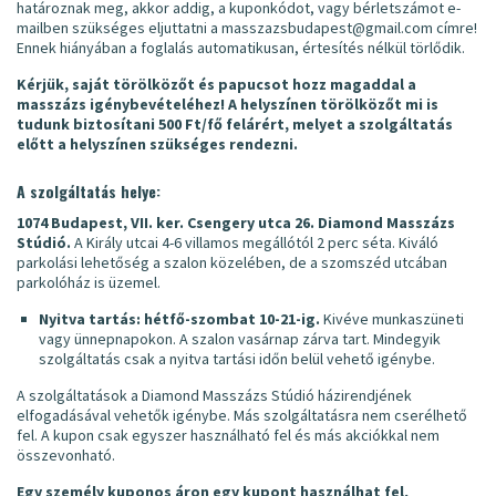
határoznak meg, akkor addig, a kuponkódot, vagy bérletszámot e-
mailben szükséges eljuttatni a masszazsbudapest@gmail.com címre!
Ennek hiányában a foglalás automatikusan, értesítés nélkül törlődik.
Kérjük, saját törölközőt és papucsot hozz magaddal a
masszázs igénybevételéhez! A helyszínen törölközőt mi is
tudunk biztosítani 500 Ft/fő felárért, melyet a szolgáltatás
előtt a helyszínen szükséges rendezni.
A szolgáltatás helye:
1074 Budapest, VII. ker. Csengery utca 26. Diamond Masszázs
Stúdió.
A Király utcai 4-6 villamos megállótól 2 perc séta. Kiváló
parkolási lehetőség a szalon közelében, de a szomszéd utcában
parkolóház is üzemel.
Nyitva tartás: hétfő-szombat 10-21-ig.
Kivéve munkaszüneti
vagy ünnepnapokon. A szalon vasárnap zárva tart. Mindegyik
szolgáltatás csak a nyitva tartási időn belül vehető igénybe.
A szolgáltatások a Diamond Masszázs Stúdió házirendjének
elfogadásával vehetők igénybe. Más szolgáltatásra nem cserélhető
fel. A kupon csak egyszer használható fel és más akciókkal nem
összevonható.
Egy személy kuponos áron egy kupont használhat fel,