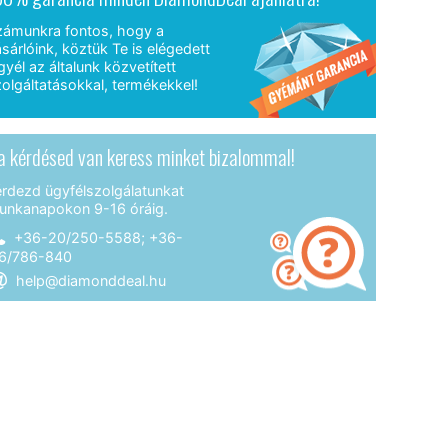
zámunkra fontos, hogy a
sárlóink, köztük Te is elégedett
gyél az általunk közvetített
olgáltatásokkal, termékekkel!
a kérdésed van keress minket bizalommal!
érdezd ügyfélszolgálatunkat
unkanapokon 9-16 óráig.
+36-20/250-5588; +36-
6/786-840
help@diamonddeal.hu