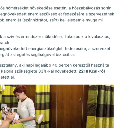
ntős hőmérséklet növekedése esetén, a hőszabályozás során
megnövekedett energiaszükséglet fedezésére a szervezetnek
 energiát (szénhidrátot, zsírt) kell elégetnie nyugalmi
 a szív és érrendszer működése, fokozódik a kiválasztás,
matok.
megnövekedett energiaszükséglet fedezésére, a szervezet
rgiát zsírégetés segítségével biztosítsa.
tesztalany, aki napi legalább 40 percen keresztül használta
i kalória szükséglete 33%-kal növekedett:
2218 Kcal-ról
etett el.