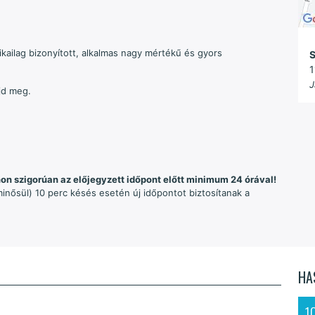
nikailag bizonyított, alkalmas nagy mértékű és gyors
S
1
J
jd meg.
n szigorúan az előjegyzett időpont előtt minimum 24 órával!
nősül) 10 perc késés esetén új időpontot biztosítanak a
HA
1