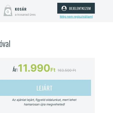
bejelentkezem
kosár
0
a kosarad üres
Még nem regisztráltam!
óval
11.990
Ár:
Ft
163.500 Ft
LEJÁRT
Az ajánlat lejárt, figyeld oldalunkat, mert lehet
hamarosan újra megveheted!