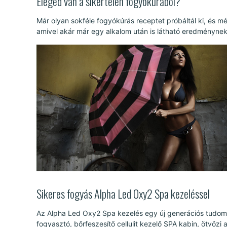
Eleged van a sikertelen fogyókúrából?
Már olyan sokféle fogyókúrás receptet próbáltál ki, és m
amivel akár már egy alkalom után is látható eredménynek ö
Sikeres fogyás Alpha Led Oxy2 Spa kezeléssel
Az Alpha Led Oxy2 Spa kezelés egy új generációs tudo
fogyasztó, bőrfeszesítő cellulit kezelő SPA kabin, ötvözi