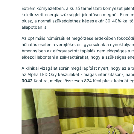
Extrém környezetben, a külső természeti környezet jele
keletkezett energiaszükséglet jelentősen megnő. Ezen 
plusz, a normál szükséglethez képes akár 30-40%-kal több
állapotban is.
Az optimális hőmérséklet megőrzése érdekében fokozódik
hőhatás esetén a verejtékezés, gyorsulnak a nyirokfolya
Amennyiben az elfogyasztott táplálék nem elégséges a 
elkezdi lebontani a zsír-raktárakat, hogy a szükséges ene
A klinikai vizsgálat során megállapítást nyert, hogy az a 
az Alpha LED Oxy készüléket - magas intenzitáson-, nap
3042
Kcal-ra, mellyel összesen 824 Kcal plusz kalóriát ég