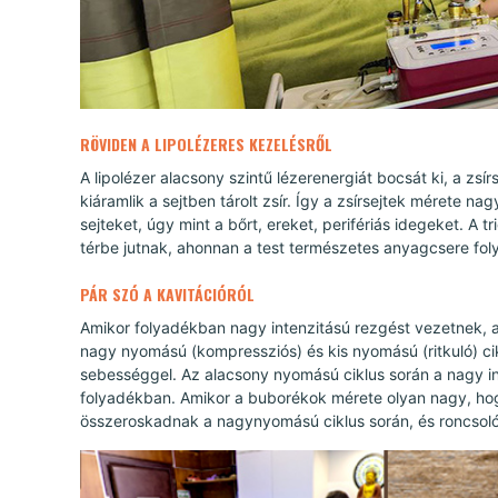
RÖVIDEN A LIPOLÉZERES KEZELÉSRŐL
A lipolézer alacsony szintű lézerenergiát bocsát ki, a zsí
kiáramlik a sejtben tárolt zsír. Így a zsírsejtek mérete 
sejteket, úgy mint a bőrt, ereket, perifériás idegeket. A tr
térbe jutnak, ahonnan a test természetes anyagcsere foly
PÁR SZÓ A KAVITÁCIÓRÓL
Amikor folyadékban nagy intenzitású rezgést vezetnek, 
nagy nyomású (kompressziós) és kis nyomású (ritkuló) c
sebességgel. Az alacsony nyomású ciklus során a nagy in
folyadékban. Amikor a buborékok mérete olyan nagy, hog
összeroskadnak a nagynyomású ciklus során, és roncsoló 