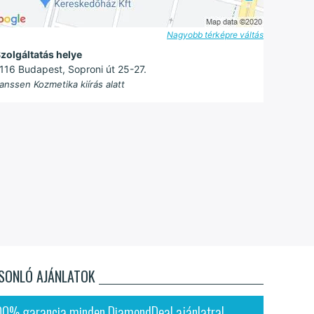
Nagyobb térképre váltás
zolgáltatás helye
116 Budapest, Soproni út 25-27.
anssen Kozmetika kiírás alatt
SONLÓ AJÁNLATOK
00% garancia minden DiamondDeal ajánlatra!