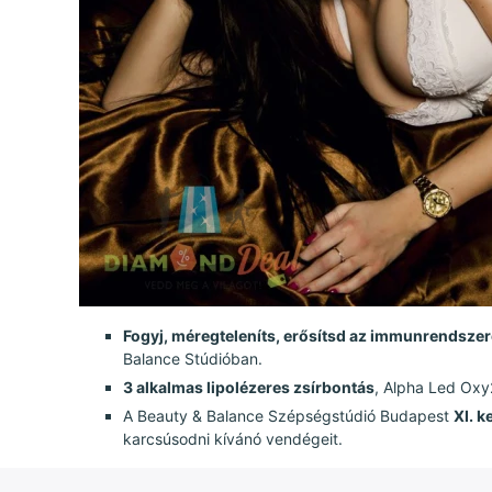
Fogyj, méregteleníts, erősítsd az immunrendsze
Balance Stúdióban.
3 alkalmas lipolézeres zsírbontás
, Alpha Led Oxy
A Beauty & Balance Szépségstúdió Budapest
XI. k
karcsúsodni kívánó vendégeit.