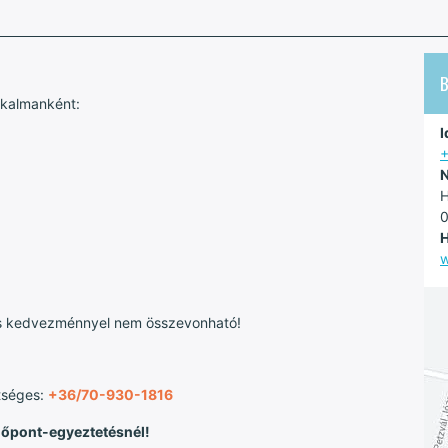
lkalmanként:
I
+
N
H
0
H
w
 kedvezménnyel nem összevonható!
tséges:
+36/70-930-1816
időpont-egyeztetésnél!