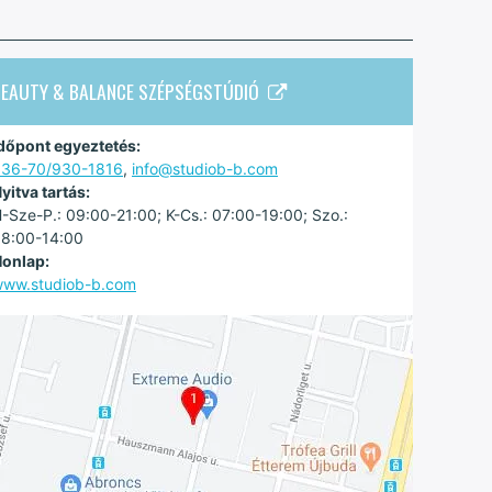
BEAUTY & BALANCE SZÉPSÉGSTÚDIÓ
dőpont egyeztetés:
36-70/930-1816
,
info@studiob-b.com
yitva tartás:
-Sze-P.: 09:00-21:00; K-Cs.: 07:00-19:00; Szo.:
8:00-14:00
onlap:
ww.studiob-b.com