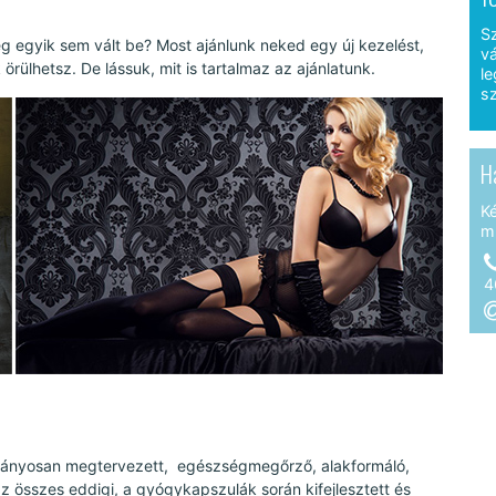
S
ég egyik sem vált be? Most ajánlunk neked egy új kezelést,
vá
rülhetsz. De lássuk, mit is tartalmaz az ajánlatunk.
le
sz
H
K
m
4
mányosan megtervezett, egészségmegőrző, alakformáló,
 az összes eddigi, a gyógykapszulák során kifejlesztett és