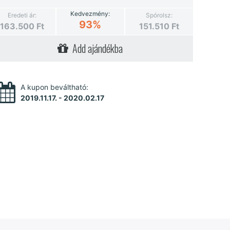
Kedvezmény:
Eredeti ár:
Spórolsz:
93%
163.500
Ft
151.510
Ft
Add ajándékba
A kupon beváltható:
2019.11.17. - 2020.02.17