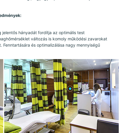
redmények:
elentős hányadát fordítja az optimális test
maghőmérséklet változás is komoly működési zavarokat
at. Fenntartására és optimalizálása nagy mennyiségű