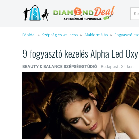
Főoldal
Szépség és wellness
Alakformálás
Fogyasztó c
9 fogyasztó kezelés Alpha Led Oxy2
BEAUTY & BALANCE SZÉPSÉGSTÚDIÓ
| Budapest, XI. ker.