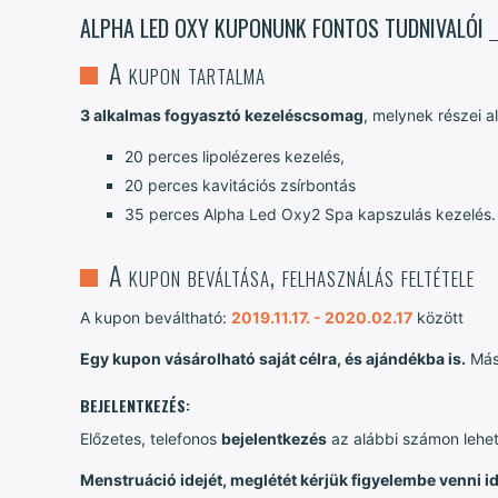
ALPHA LED OXY KUPONUNK FONTOS TUDNIVALÓI
A kupon tartalma
3 alkalmas fogyasztó kezeléscsomag
, melynek részei a
20 perces lipolézeres kezelés,
20 perces kavitációs zsírbontás
35 perces Alpha Led Oxy2 Spa kapszulás kezelés.
A kupon beváltása, felhasználás feltétele
A kupon beváltható:
2019.11.17. - 2020.02.17
között
Egy kupon vásárolható saját célra, és ajándékba is.
Más
BEJELENTKEZÉS:
Előzetes, telefonos
bejelentkezés
az alábbi számon lehe
Menstruáció idejét, meglétét kérjük figyelembe venni 