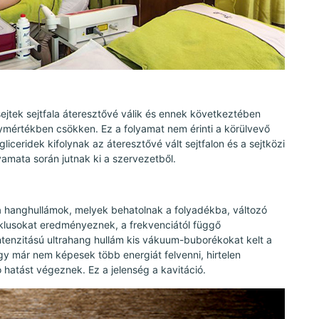
rsejtek sejtfala áteresztővé válik és ennek következtében
nagymértékben csökken. Ez a folyamat nem érinti a körülvevő
igliceridek kifolynak az áteresztővé vált sejtfalon és a sejtközi
amata során jutnak ki a szervezetből.
a hanghullámok, melyek behatolnak a folyadékba, változó
iklusokat eredményeznek, a frekvenciától függő
tenzitású ultrahang hullám kis vákuum-buborékokat kelt a
y már nem képesek több energiát felvenni, hirtelen
hatást végeznek. Ez a jelenség a kavitáció.