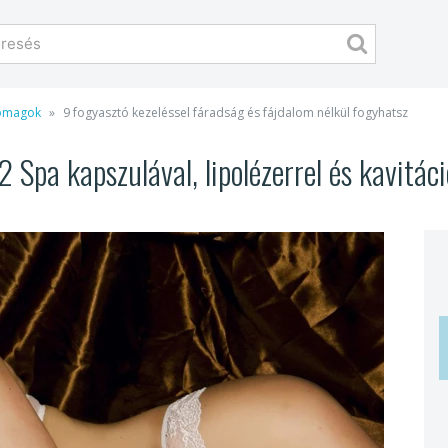
somagok
9 fogyasztó kezeléssel fáradság és fájdalom nélkül fogyhatsz
 Spa kapszulával, lipolézerrel és kavitáci