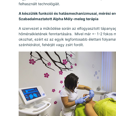
felhasznált technológiát.
A készülék funkciói és hatásmechanizmusai, mérési e
Szabadalmaztatott Alpha Mély-meleg terápia
A szervezet a működése során az elfogyasztott tápanyag j
hőmérsékletének fenntartására. Mivel már +- 1-2 fokos 
okozhat, ezért ez az egyik legfontosabb élettani folyam
szénhidrátot, fehérjét vagy zsírt fordít.