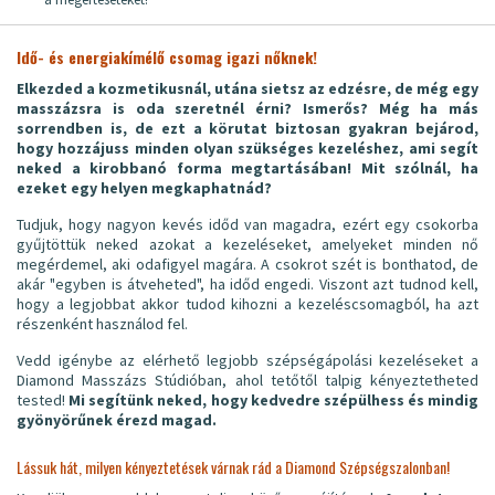
Idő- és energiakímélő csomag igazi nőknek!
Elkezded a kozmetikusnál, utána sietsz az edzésre, de még egy
masszázsra is oda szeretnél érni? Ismerős? Még ha más
sorrendben is, de ezt a körutat biztosan gyakran bejárod,
hogy hozzájuss minden olyan szükséges kezeléshez, ami segít
neked a kirobbanó forma megtartásában! Mit szólnál, ha
ezeket egy helyen megkaphatnád?
Tudjuk, hogy nagyon kevés időd van magadra, ezért egy csokorba
gyűjtöttük neked azokat a kezeléseket, amelyeket minden nő
megérdemel, aki odafigyel magára. A csokrot szét is bonthatod, de
akár "egyben is átveheted", ha időd engedi. Viszont azt tudnod kell,
hogy a legjobbat akkor tudod kihozni a kezeléscsomagból, ha azt
részenként használod fel.
Vedd igénybe az elérhető legjobb szépségápolási kezeléseket a
Diamond Masszázs Stúdióban, ahol tetőtől talpig kényeztetheted
tested!
Mi segítünk neked, hogy kedvedre szépülhess és mindig
gyönyörűnek érezd magad.
Lássuk hát, milyen kényeztetések várnak rád a Diamond Szépségszalonban!