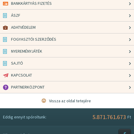
BANKKÁRTYÁS FIZETÉS
ÁSZF
ADATVÉDELEM
FOGYASZTÓI SZERZŐDÉS
NYEREMÉNYJÁTÉK
SAJTÓ
KAPCSOLAT
PARTNERKÖZPONT
Vissza az oldal tetejére
5.871.761.673
Eddig ennyit spóroltunk:
Ft