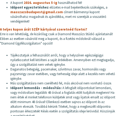
A kupont
2016. augusztus 5-ig
használhatod fel!
Időpont egyeztetéshez
előzetes e-mail bejelentkezés szükséges, a
masszazsbudapest@gmail.com
címen! Bármennyi kupont
vásárolhatsz magadnak és ajándékba, mert mi szeretjük a visszatérő
vendégeinket!
A teljes kupon árát SZÉP kártyával szeretnéd fizetni?
Erre is van lehetőség, de kizárólag csak a Diamond Masszázs Stúdió ajánlatainál!
Ebben az esetben vásárold meg a kupont, és a fizetési módoknál válaszd a
"Diamond Ügyfélszolgálaton" opciót!
Tájékoztatjuk a felhasználót arról, hogy a helyszínen egészségügyi
nyilatkozatot kell kitölteni a saját érdekében. Amennyiben ezt megtagadja,
úgy a szolgáltatást nem veheti igénybe.
Daganatos betegség, pacemaker, szívritmus zavar, hormonális vagy
pajzsmirigy zavar esetében, vagy terhesség ideje alatt a kezelés nem vehető
igénybe.
Más szolgáltatásra nem cserélhető fel, más akcióval nem vonható össze.
Időpont lemondás - módosítás:
A lefoglalt időpontokat lemondani,
vagy módosítani legalább 48 órával a foglalás előtt tudjátok megtenni! Ha
nem értek el minket telefonon küldjetek smst vagy írjatok emailt az időpont
előtt minimum 48 órával! Ellenkező esetben sajnos az időpont és az
alkalom elveszik. Továbbá kérünk Titeket, hogy a megbeszélt időpontra
pontosan érkezzetek! Késés esetén a szolgáltatás ideje lerövidül. Köszönjük
a megértéseteket!