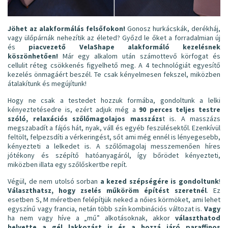
Jöhet az alakformálás felsőfokon!
Gonosz hurkácskák, derékháj,
vagy ülőpárnák nehezítik az életed? Győzd le őket a forradalmian új
és
piacvezető VelaShape alakformáló kezelésnek
köszönhetően!
Már egy alkalom után számottevő körfogat és
cellulit réteg csökkenés figyelhető meg. A 4 technológiát egyesítő
kezelés önmagáért beszél. Te csak kényelmesen fekszel, miközben
átalakítunk és megújítunk!
Hogy ne csak a testedet hozzuk formába, gondoltunk a lelki
kényeztetésedre is, ezért adjuk még a
90 perces teljes testre
szóló, relaxációs szőlőmagolajos masszázs
t is. A masszázs
megszabadít a fájós hát, nyak, váll és egyéb feszülésektől. Ezenkívül
feltölt, felpezsdíti a vérkeringést, sőt ami még ennél is lényegesebb,
kényezteti a lelkedet is. A szőlőmagolaj messzemenően híres
jótékony és szépítő hatóanyagáról, így bőrödet kényezteti,
miközben illata egy szőlőskertbe repít.
Végül, de nem utolsó sorban
a kezed szépségére is gondoltunk
!
Választhatsz, hogy zselés műköröm építést szeretnél
. Ez
esetben S, M méretben felépítjük neked a nőies körmöket, ami lehet
egyszínű vagy francia, netán több szín kombinációs változat is.
Vagy
ha nem vagy híve a „mű” alkotásoknak, akkor
választhatod
helyette a gél lakkozást is és a hozzá járó paraffinos