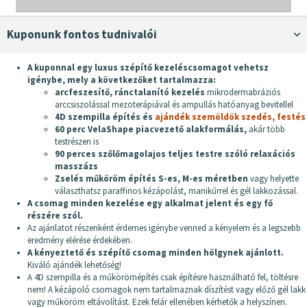
Kuponunk fontos tudnivalói
A kuponnal egy luxus szépítő kezeléscsomagot vehetsz
igénybe, mely a következőket tartalmazza:
arcfeszesítő, ránctalanító kezelés
mikrodermabráziós
arccsiszolással mezoterápiával és ampullás hatóanyag bevitellel
4D szempilla építés és
ajándék szemöldök szedés, festés
60 perc VelaShape piacvezető alakformálás,
akár több
testrészen is
90 perces szőlőmagolajos teljes testre szóló relaxációs
masszázs
Zselés műköröm építés S-es, M-es méretben
vagy helyette
választhatsz paraffinos kézápolást, manikűrrel és gél lakkozással.
A csomag minden kezelése egy alkalmat jelent és egy fő
részére szól.
Az ajánlatot részenként érdemes igénybe venned a kényelem és a legszebb
eredmény elérése érdekében.
A kényeztető és szépítő csomag minden hölgynek ajánlott.
Kiváló ajándék lehetőség!
A 4D szempilla és a műkörömépítés csak építésre használható fel, töltésre
nem! A kézápoló csomagok nem tartalmaznak díszítést vagy előző gél lakk
vagy műköröm eltávolítást. Ezek felár ellenében kérhetők a helyszínen.