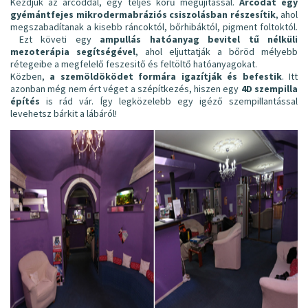
Kezdjük az arcoddal, egy teljes körű megújítással.
Arcodat egy
gyémántfejes mikrodermabráziós csiszolásban részesítik
, ahol
megszabadítanak a kisebb ráncoktól, bőrhibáktól, pigment foltoktól.
Ezt követi egy
ampullás hatóanyag bevitel tű nélküli
mezoterápia segítségével
, ahol eljuttatják a bőröd mélyebb
rétegeibe a megfelelő feszesitő és feltöltő hatóanyagokat.
Közben,
a szemöldöködet formára igazítják és befestik
. Itt
azonban még nem ért véget a szépítkezés, hiszen egy
4D szempilla
építés
is rád vár. Így legközelebb egy igéző szempillantással
levehetsz bárkit a lábáról!