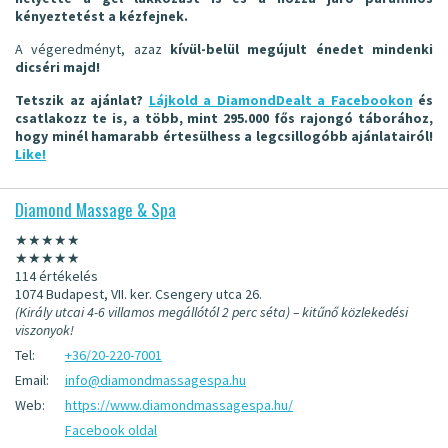
kényeztetést a kézfejnek.
A végeredményt, azaz
kívül-belül megújult énedet mindenki
dicséri majd!
Tetszik az ajánlat?
Lájkold a DiamondDealt a Facebookon
és
csatlakozz te is, a több, mint 295.000 fős rajongó táborához,
hogy minél hamarabb értesülhess a legcsillogóbb ajánlatairól!
Like!
Diamond Massage & Spa
★★★★★
★★★★★
114 értékelés
1074 Budapest, VII. ker. Csengery utca 26.
(Király utcai 4-6 villamos megállótól 2 perc séta) – kitűnő közlekedési
viszonyok!
Tel:
+36/20-220-7001
Email:
info@diamondmassagespa.hu
Web:
https://www.diamondmassagespa.hu/
Facebook oldal