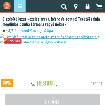
8 szépítő luxus kezelés arcra, kézre és testre! Tetőtől talpig
megújulás bomba formára vágyó nőknek!
★
4,5/5
Diamond Massage & Spa
18.990
80%
91.500 Ft
Ár:
Ft
LEJÁRT