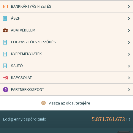
BANKKÁRTYÁS FIZETÉS
ÁSZF
ADATVÉDELEM
FOGYASZTÓI SZERZŐDÉS
NYEREMÉNYJÁTÉK
SAJTÓ
KAPCSOLAT
PARTNERKÖZPONT
Vissza az oldal tetejére
5.871.761.673
Eddig ennyit spóroltunk:
Ft