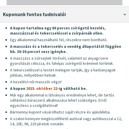
Kuponunk fontos tudnivalói
A kupon tartalma egy 60 perces zsírégető kezelés,
masszázzsal és tekercseléssel a zsírpárnák ellen.
Egy alkalommal használható fel, részekre nem bontható.
A masszázs és a tekercselés a vendég állapotától függően
kb. 30-30 percet vesz igénybe.
A masszázs a zsírsejtek törését, valamint az anyagcsere
gyorsítását célozza, és fahéjas zsírégető krémmel történik.
A tekercseléssel a testet melegen tartják, így a hatóanyagok
jobban, mélyebben hatnak.
A kezelést női masszőr végzi!
A kupon
2015. október 22-
ig váltható be.
Már egy alkalommal is látványos eredménye lehet, de tartós
váltáshoz kúraszerű alkalmazása lehet szükséges. Erről
egyeztess a szolgáltatóval!
Bármennyi kupont vásárolhatsz saját részre és ajándékba.
A szalon könnyen megközelíthető autóval vagy autóbusszal a 12,
14, 20E, 96, 220 járatok vonalán.