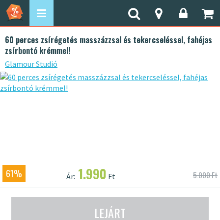
60 perces zsírégetés masszázzsal és tekercseléssel, fahéjas
zsírbontó krémmel!
Glamour Studió
1.990
61%
5.000 Ft
Ár:
Ft
LEJÁRT