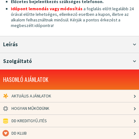
Előzetes bejelentkezés szükséges telefonon.
Időpont lemondás vagy módosítás
a foglalás előtt legalább 24
órával előtte lehetséges, ellenkező esetben a kupon, illetve az
alkalom felhasználtnak minősül. Kérjük a pontos érkezést a
megbeszélt időpontra!
Leírás
Szolgáltató
HASONLÓ AJÁNLATOK
AKTUÁLIS AJÁNLATOK
HOGYAN MŰKÖDÜNK
DD KREDITGYŰJTÉS
DD KLUB