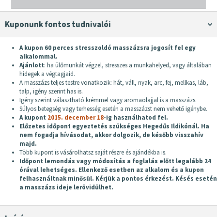
Kuponunk fontos tudnivalói
A kupon 60 perces stresszoldó masszázsra jogosít fel egy
alkalommal.
Ajánlott
: ha ülőmunkát végzel, stresszes a munkahelyed, vagy általában
hidegek a végtagjaid.
A masszázs teljes testre vonatkozik: hát, váll, nyak, arc, fej, mellkas, láb,
talp, igény szerint has is.
Igény szerint választható krémmel vagy aromaolajjal is a masszázs.
Súlyos betegség vagy terhesség esetén a masszázst nem vehető igénybe.
A kupont
2015. december 18
-ig használhatod fel.
Előzetes időpont egyeztetés szükséges Hegedűs Ildikónál. Ha
nem fogadja hívásodat, akkor dolgozik, de később visszahív
majd.
Több kupont is vásárolhatsz saját részre és ajándékba is.
Időpont lemondás vagy módosítás a foglalás előtt legalább 24
órával lehetséges. Ellenkező esetben az alkalom és a kupon
felhasználtnak minősül. Kérjük a pontos érkezést. Késés esetén
a masszázs ideje lerövidülhet.