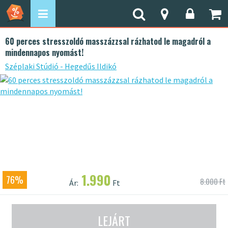
60 perces stresszoldó masszázzsal rázhatod le magadról a
mindennapos nyomást!
Széplaki Stúdió - Hegedűs Ildikó
1.990
76%
8.000 Ft
Ár:
Ft
LEJÁRT