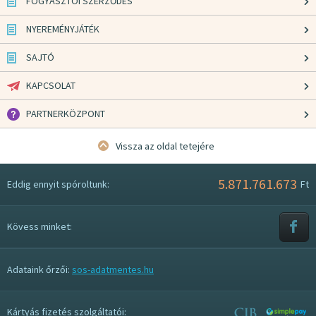
FOGYASZTÓI SZERZŐDÉS
NYEREMÉNYJÁTÉK
SAJTÓ
KAPCSOLAT
PARTNERKÖZPONT
Vissza az oldal tetejére
5.871.761.673
Eddig ennyit spóroltunk:
Ft
Kövess minket:
Adataink őrzői:
sos-adatmentes.hu
Kártyás fizetés szolgáltatói: