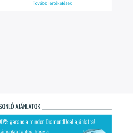
További értékelések
SONLÓ AJÁNLATOK
00% garancia minden DiamondDeal ajánlatra!
zámunkra fontos, hogy a