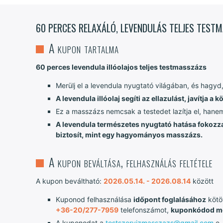
60 PERCES RELAXÁLÓ, LEVENDULÁS TELJES TES
A kupon tartalma
60 perces levendula illóolajos teljes testmasszázs
Merülj el a levendula nyugtató világában, és hagyd,
A levendula illóolaj segíti az ellazulást, javítja a
Ez a masszázs nemcsak a testedet lazítja el, hanem 
A levendula természetes nyugtató hatása fokozza
biztosít, mint egy hagyományos masszázs.
A kupon beváltása, felhasználás feltétele
A kupon beváltható:
2026.05.14. - 2026.08.14
között
Kuponod felhasználása
időpont foglalásához
kötöt
+36-20/277-7959
telefonszámot,
kuponkódod m
A kuponodat a
testszervizmasszazs@gmail.com
e-