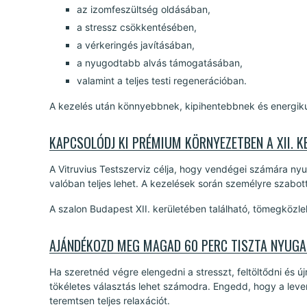
az izomfeszültség oldásában,
a stressz csökkentésében,
a vérkeringés javításában,
a nyugodtabb alvás támogatásában,
valamint a teljes testi regenerációban.
A kezelés után könnyebbnek, kipihentebbnek és energi
KAPCSOLÓDJ KI PRÉMIUM KÖRNYEZETBEN A XII. K
A Vitruvius Testszerviz célja, hogy vendégei számára nyu
valóban teljes lehet. A kezelések során személyre szabot
A szalon Budapest XII. kerületében található, tömegközl
AJÁNDÉKOZD MEG MAGAD 60 PERC TISZTA NYUG
Ha szeretnéd végre elengedni a stresszt, feltöltődni és ú
tökéletes választás lehet számodra. Engedd, hogy a leve
teremtsen teljes relaxációt.