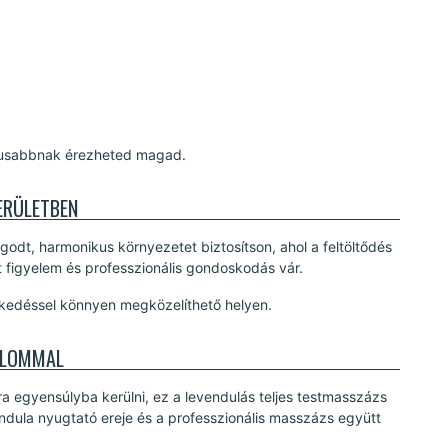
kusabbnak érezheted magad.
ERÜLETBEN
godt, harmonikus környezetet biztosítson, ahol a feltöltődés
t figyelem és professzionális gondoskodás vár.
ekedéssel könnyen megközelíthető helyen.
ALOMMAL
jra egyensúlyba kerülni, ez a levendulás teljes testmasszázs
ndula nyugtató ereje és a professzionális masszázs együtt