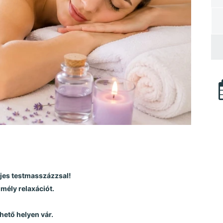
ljes testmasszázzsal!
a mély relaxációt.
hető helyen vár.