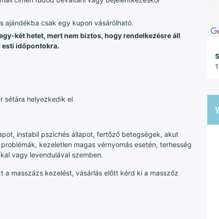
 és ajándékba csak egy kupon vásárólható.
gy-két hetet, mert nem biztos, hogy rendelkezésre áll
 esti időpontokra.
S
.
1
r sétára helyezkedik el
V
apot, instabil pszichés állapot, fertőző betegségek, akut
i problémák, kezeletlen magas vérnyomás esetén, terhesség
okkal vagy levendulával szemben.
a masszázs kezelést, vásárlás előtt kérd ki a masszőz