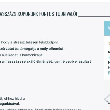
TMASSZÁZS KUPONUNK FONTOS TUDNIVALÓI
 hogy a stressz teljesen feloldódjon!
 közérzetet és támogatja a mély pihenést.
I
a lelkedet is harmonizálja.
+
 a masszázs relaxáló élményét, így mélyebb ellazulást
N
H
F
t; ehhez hívd a
egadásával
.
mail címen tudod beváltani vagy bejelentkezéskor