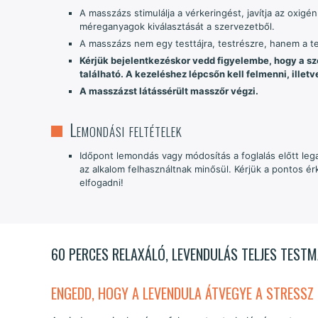
A masszázs stimulálja a vérkeringést, javítja az oxigé
méreganyagok kiválasztását a szervezetből.
A masszázs nem egy testtájra, testrészre, hanem a t
Kérjük bejelentkezéskor vedd figyelembe, hogy a szo
található. A kezeléshez lépcsőn kell felmenni, illet
A masszázst látássérült masszőr végzi.
Lemondási feltételek
Időpont lemondás vagy módosítás a foglalás előtt leg
az alkalom felhasználtnak minősül. Kérjük a pontos 
elfogadni!
60 PERCES RELAXÁLÓ, LEVENDULÁS TELJES TEST
ENGEDD, HOGY A LEVENDULA ÁTVEGYE A STRESSZ 