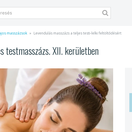
lajos masszázsok
Levendulás masszázs a teljes testi-lelki feltöltődésért
es testmasszázs. XII. kerületben