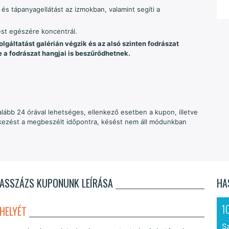
n és tápanyagellátást az izmokban, valamint segíti a
est egészére koncentrál.
lgáltatást galérián végzik és az alsó szinten fodrászat
ve a fodrászat hangjai is beszűrődhetnek.
alább 24 órával lehetséges, ellenkező esetben a kupon, illetve
érkezést a megbeszélt időpontra, késést nem áll módunkban
MASSZÁZS KUPONUNK LEÍRÁSA
HA
1
HELYÉT
S