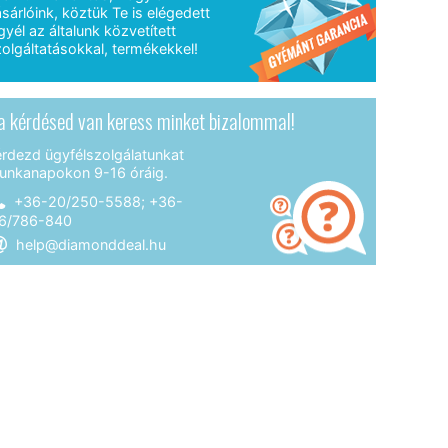
sárlóink, köztük Te is elégedett
gyél az általunk közvetített
olgáltatásokkal, termékekkel!
a kérdésed van keress minket bizalommal!
érdezd ügyfélszolgálatunkat
unkanapokon 9-16 óráig.
+36-20/250-5588; +36-
6/786-840
help@diamonddeal.hu