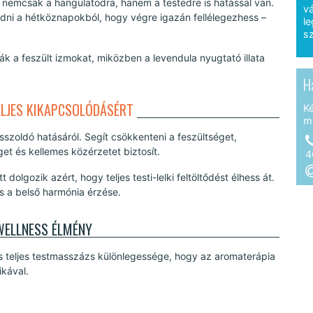
z nemcsak a hangulatodra, hanem a testedre is hatással van.
vá
adni a hétköznapokból, hogy végre igazán fellélegezhess –
le
sz
 a feszült izmokat, miközben a levendula nyugtató illata
H
ELJES KIKAPCSOLÓDÁSÉRT
K
m
esszoldó hatásáról. Segít csökkenteni a feszültséget,
get és kellemes közérzetet biztosít.
4
olgozik azért, hogy teljes testi-lelki feltöltődést élhess át.
 a belső harmónia érzése.
WELLNESS ÉLMÉNY
ás teljes testmasszázs különlegessége, hogy az aromaterápia
ikával.