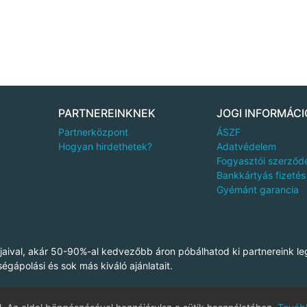
PARTNEREINKNEK
JOGI INFORMÁCI
Partnerközpont
ÁSZF
Hogyan hirdethetek?
Adatvédelem
Fogyasztói szerződ
Bankkártyás fizetés
Gyémánt garancia
aival, akár 50-90%-al kedvezőbb áron póbálhatod ki partnereink le
ségápolási és sok más kiváló ajánlatait.