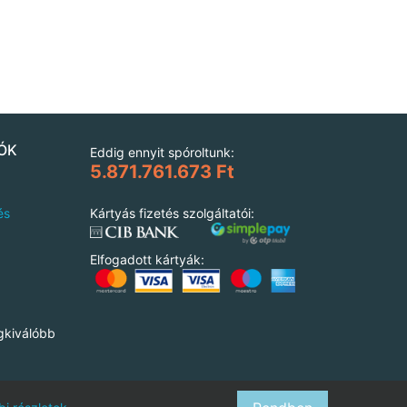
ÓK
Eddig ennyit spóroltunk:
5.871.761.673 Ft
és
Kártyás fizetés szolgáltatói:
Elfogadott kártyák:
gkiválóbb