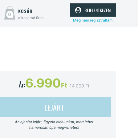
bejelentkezem
kosár
0
a kosarad üres
Még nem regisztráltam!
6.990
Ár:
Ft
14.000 Ft
LEJÁRT
Az ajánlat lejárt, figyeld oldalunkat, mert lehet
hamarosan újra megveheted!