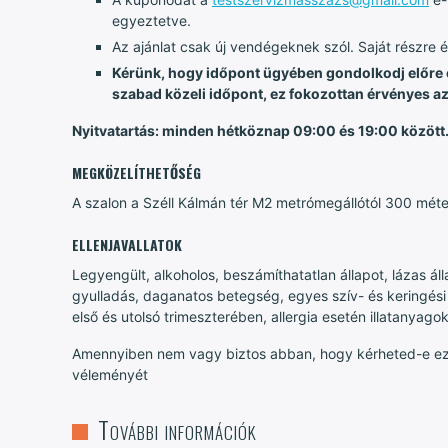
egyeztetve.
Az ajánlat csak új vendégeknek szól. Saját részre
Kérünk, hogy időpont ügyében gondolkodj előre e
szabad közeli időpont, ez fokozottan érvényes az
Nyitvatartás: minden hétköznap 09:00 és 19:00 között
MEGKÖZELÍTHETŐSÉG
A szalon a Széll Kálmán tér M2 metrómegállótól 300 méte
ELLENJAVALLATOK
Legyengült, alkoholos, beszámíthatatlan állapot, lázas áll
gyulladás, daganatos betegség, egyes szív- és keringés
első és utolsó trimeszterében, allergia esetén illatanyag
Amennyiben nem vagy biztos abban, hogy kérheted-e ezt 
véleményét
További információk