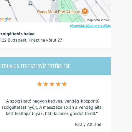
Nagyobb térképre váltás
zolgáltatás helye
122 Budapest, Krisztina körút 27.
ITRUVIUS TESTSZERVÍZ
ÉRTÉKELÉSE
★★★★★
★★★★★
"A szolgáltató nagyon kedves, vendég-központú
szolgáltatást nyújt. A masszázs során a vendég által
kért testtájra (nyak, hát) különös gondot fordít."
Király Attiláné