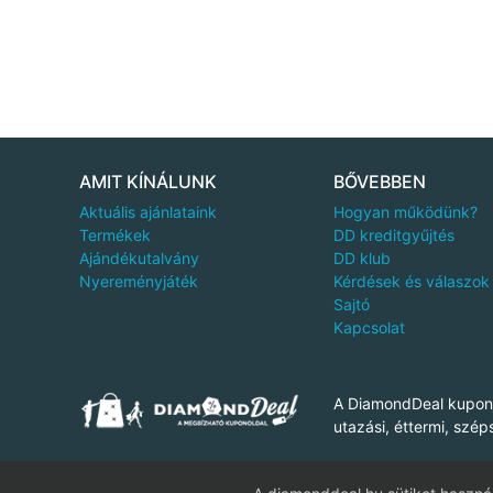
AMIT KÍNÁLUNK
BŐVEBBEN
Aktuális ajánlataink
Hogyan működünk?
Termékek
DD kreditgyűjtés
Ajándékutalvány
DD klub
Nyereményjáték
Kérdések és válaszok
Sajtó
Kapcsolat
A DiamondDeal kuponj
utazási, éttermi, szép