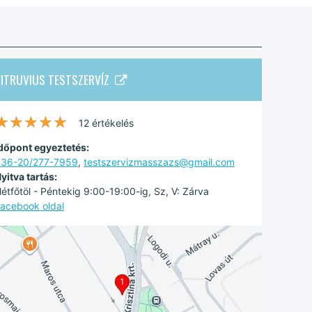
VITRUVIUS TESTSZERVÍZ
★★★★★
★★★★★
12 értékelés
dőpont egyeztetés:
36-20/277-7959
,
testszervizmasszazs@gmail.com
yitva tartás:
étfőtöl - Péntekig 9:00-19:00-ig, Sz, V: Zárva
acebook oldal