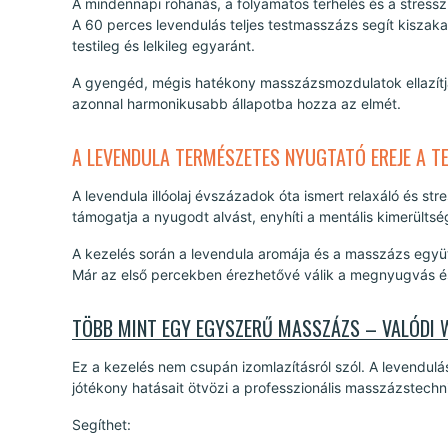
A mindennapi rohanás, a folyamatos terhelés és a stress
A 60 perces levendulás teljes testmasszázs segít kiszak
testileg és lelkileg egyaránt.
A gyengéd, mégis hatékony masszázsmozdulatok ellazítják
azonnal harmonikusabb állapotba hozza az elmét.
A LEVENDULA TERMÉSZETES NYUGTATÓ EREJE A T
A levendula illóolaj évszázadok óta ismert relaxáló és str
támogatja a nyugodt alvást, enyhíti a mentális kimerültsé
A kezelés során a levendula aromája és a masszázs együtt d
Már az első percekben érezhetővé válik a megnyugvás és
TÖBB MINT EGY EGYSZERŰ MASSZÁZS – VALÓDI 
Ez a kezelés nem csupán izomlazításról szól. A levendul
jótékony hatásait ötvözi a professzionális masszázstechn
Segíthet: