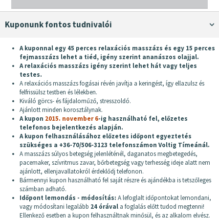
Kuponunk fontos tudnivalói
A kuponnal egy 45 perces relaxációs masszázs és egy 15 perces
fejmasszázs lehet a tiéd, igény szerint ananászos olajjal.
A relaxációs masszázs igény szerint lehet hát vagy teljes
testes.
A relaxációs masszázs fogásai révén javítja a keringést, így ellazulsz és
felfrissülsz testben és lélekben.
Kiváló görcs- és fájdaloműző, stresszoldó.
Ajánlott minden korosztálynak.
A kupon
2015. november 6
-ig használható fel, előzetes
telefonos bejelentkezés alapján.
A kupon felhasználásához előzetes időpont egyeztetés
szükséges a +36-70/506-3123 telefonszámon Voltig Tímeánál.
A masszázs súlyos betegség jelenléténél, daganatos megbetegedés,
pacemaker, szívritmus zavar, bőrbetegség vagy terhesség ideje alatt nem
ajánlott, ellenjavallatokról érdeklődj telefonon.
Bármennyi kupon használható fel saját részre és ajándékba is tetszőleges
számban adható.
Időpont lemondás - módosítás:
A lefoglalt időpontokat lemondani,
vagy módosítani legalább
24 órával
a foglalás előtt tudod megtenni!
Ellenkező esetben a kupon felhasználtnak minősül, és az alkalom elvész.