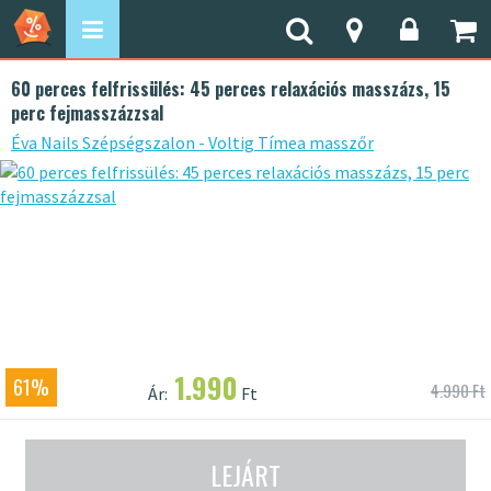
60 perces felfrissülés: 45 perces relaxációs masszázs, 15
perc fejmasszázzsal
Éva Nails Szépségszalon - Voltig Tímea masszőr
1.990
61%
4.990 Ft
Ár:
Ft
LEJÁRT