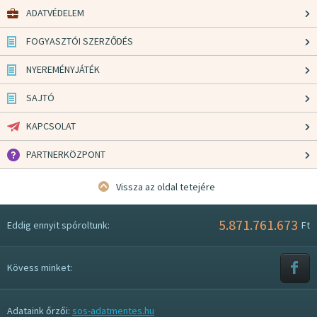
ADATVÉDELEM
FOGYASZTÓI SZERZŐDÉS
NYEREMÉNYJÁTÉK
SAJTÓ
KAPCSOLAT
PARTNERKÖZPONT
Vissza az oldal tetejére
5.871.761.673
Eddig ennyit spóroltunk:
Ft
Kövess minket:
Adataink őrzői:
sos-adatmentes.hu