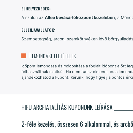
ELHELYEZKEDÉS:
A szalon az
Allee bevásárlóközpont közelében
, a Móric
ELLENJAVALLATOK:
Szembetegség, arcon, szemkörnyéken lévő bőrgyulladá
Lemondási feltételek
Időpont lemondása és módosítása a foglalt időpont előtt
leg
felhasználtnak minősül. Ha nem tudsz elmenni, és a lemondá
ajándékozhatod a kupont. Kérünk, hogy figyelj a pontos érke
HIFU ARCFIATALÍTÁS KUPONUNK LEÍRÁSA
2-féle kezelés, összesen 6 alkalommal, és arcbő