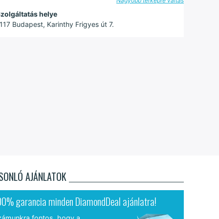
Nagyobb térképre váltás
zolgáltatás helye
117 Budapest, Karinthy Frigyes út 7.
SONLÓ AJÁNLATOK
00% garancia minden DiamondDeal ajánlatra!
zámunkra fontos, hogy a