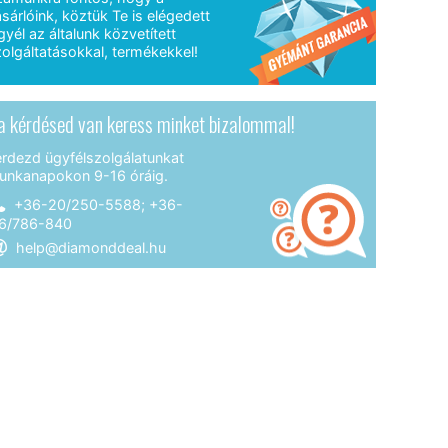
sárlóink, köztük Te is elégedett
gyél az általunk közvetített
olgáltatásokkal, termékekkel!
a kérdésed van keress minket bizalommal!
érdezd ügyfélszolgálatunkat
unkanapokon 9-16 óráig.
+36-20/250-5588; +36-
6/786-840
help@diamonddeal.hu