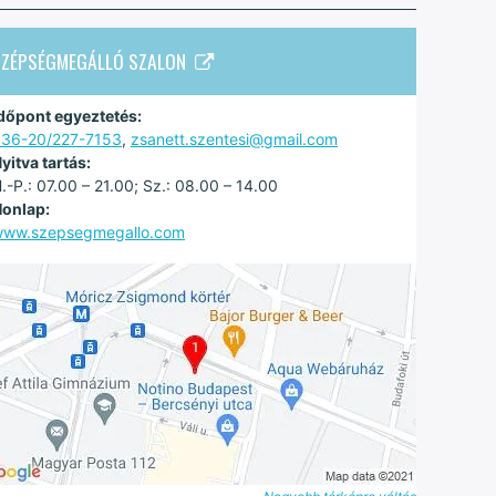
SZÉPSÉGMEGÁLLÓ SZALON
dőpont egyeztetés:
36-20/227-7153
,
zsanett.szentesi@gmail.com
yitva tartás:
.-P.: 07.00 – 21.00; Sz.: 08.00 – 14.00
onlap:
ww.szepsegmegallo.com