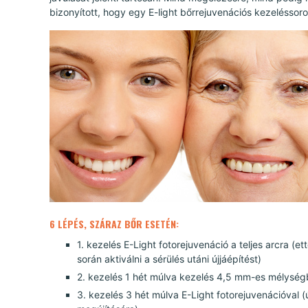
bizonyított, hogy egy E-light bőrrejuvenációs kezeléssoro
6 LÉPÉS, SZÁRAZ BŐR ESETÉN:
1. kezelés E-Light fotorejuvenáció a teljes arcra (et
során aktiválni a sérülés utáni újjáépítést)
2. kezelés 1 hét múlva kezelés 4,5 mm-es mélységb
3. kezelés 3 hét múlva E-Light fotorejuvenációval