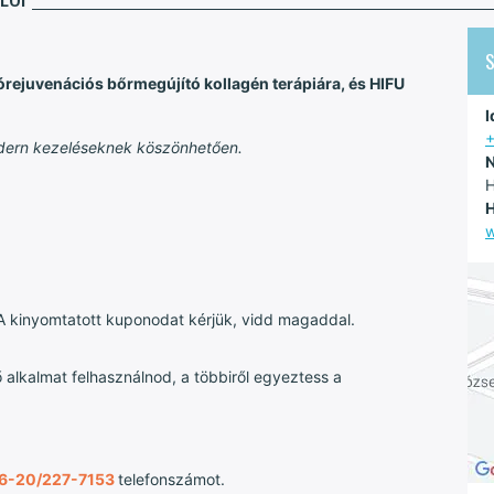
órejuvenációs bőrmegújító kollagén terápiára, és HIFU
I
+
odern kezeléseknek köszönhetően.
N
H
H
w
 kinyomtatott kuponodat kérjük, vidd magaddal.
 alkalmat felhasználnod, a többiről egyeztess a
6-20/227-7153
telefonszámot.