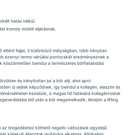
.
rkélt hatás nélkül.
at komoly műtéti eljárásnak.
3 eltérő fejjel, 3 különböző mélységben, több irányban
öbb ezernyi termo-sérülési pontocskát eredményeznek a
ak köszönhetően beindul a természetes bőrfiatalodási
zötten és irányítottan jut a bőr alá, ahol apró
ően új sejtek képződnek, így beindul a kollagén, elasztin és
 hőmérsékleten kezelünk, a magas hő hatására kollagénrostok
enerálódási idő után a bőr megemelkedik, létrejön a lifting
s) az öregedéshez köthető negatív változások egyidejű
r kialakult állapotok javítására alkalmas. Klinikailag