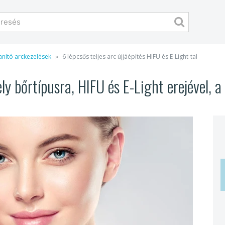
lanító arckezelések
6 lépcsős teljes arc újjáépítés HIFU és E-Light-tal
ely bőrtípusra, HIFU és E-Light erejével, a