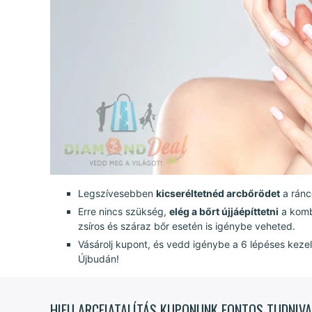
Legszívesebben
kicseréltetnéd arcbőrödet
a ránc
Erre nincs szükség,
elég a bőrt újjáépíttetni
a kombi
zsíros és száraz bőr esetén is igénybe veheted.
Vásárolj kupont, és vedd igénybe a 6 lépéses keze
Újbudán!
HIFU ARCFIATALÍTÁS KUPONUNK FONTOS TUDNIVA