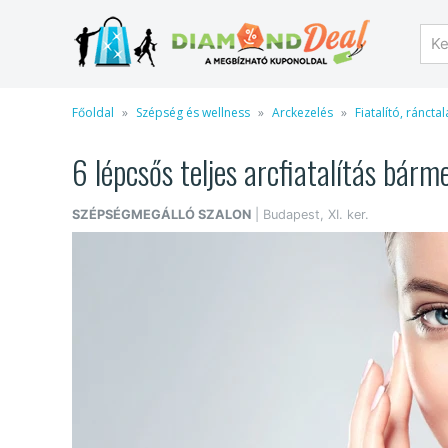
Főoldal
Szépség és wellness
Arckezelés
Fiatalító, ráncta
6 lépcsős teljes arcfiatalítás bárm
SZÉPSÉGMEGÁLLÓ SZALON
| Budapest, XI. ker.