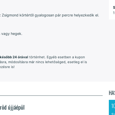
S
1
z Zsigmond körtértől gyalogosan pár percre helyezkedik el.
s vagy hegek.
később 24 órával
történhet. Egyéb esetben a kupon
sra, módosításra már nincs lehetőséged, esetleg el is
zésre is!
HA
1
röd újjáépül
S