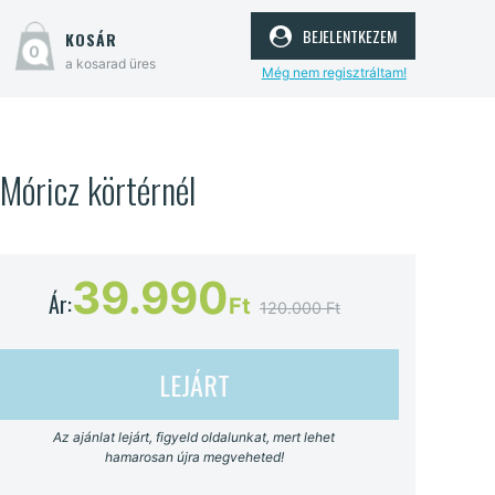
bejelentkezem
kosár
0
a kosarad üres
Még nem regisztráltam!
 Móricz körtérnél
39.990
Ár:
Ft
120.000 Ft
LEJÁRT
Az ajánlat lejárt, figyeld oldalunkat, mert lehet
hamarosan újra megveheted!