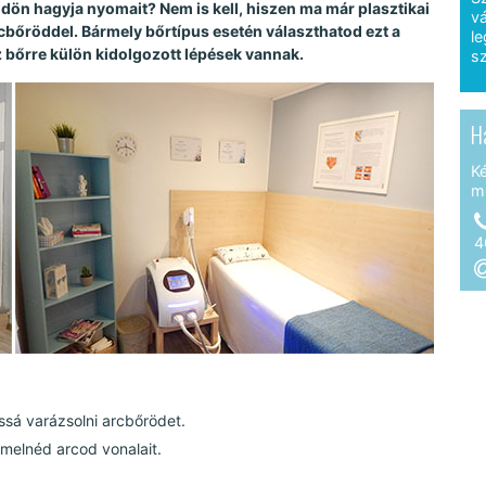
dön hagyja nyomait? Nem is kell, hiszen ma már plasztikai
vá
cbőröddel. Bármely bőrtípus esetén választhatod ezt a
le
z bőrre külön kidolgozott lépések vannak.
sz
H
K
m
4
ssá varázsolni arcbőrödet.
elnéd arcod vonalait.