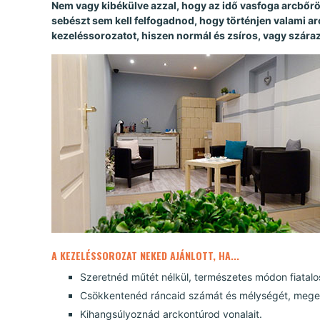
Nem vagy kibékülve azzal, hogy az idő vasfoga arcbőrö
sebészt sem kell felfogadnod, hogy történjen valami ar
kezeléssorozatot, hiszen normál és zsíros, vagy szára
A KEZELÉSSOROZAT NEKED AJÁNLOTT, HA...
Szeretnéd műtét nélkül, természetes módon fiatalo
Csökkentenéd ráncaid számát és mélységét, megem
Kihangsúlyoznád arckontúrod vonalait.