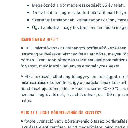
Megelőznéd a bőr megereszkedését 35 év felett.
45 év felett a megereszkedett bőrt állítanád helyre
Szeretnél fiatalabbnak, kisimultabbnak tűnni, meste
Úgy fiatalodnál, hogy közben nem tennéd ki magad
ISMERD MEG A HIFU-T!
A HIFU mikrofókuszált ultrahangos bőrfiatalító kezelésen 
ultrahangos lövéseket visznek fel az arcbőrre, melyek t
bőrben. Ezen, több rétegben felvitt sérülési pontmátrixn
folyamat, mely igazán látványos eredményhez vezet.
A HIFU fókuszált ultrahang tűhegynyi pontossággal, ellenőr
mikrosérülések képződnek, így a koagulációnak köszönhet
fibroblaszt újratermelődés. A kezelés során 60-70 °C-os
azonnal megrövidülnek, összehúzódnak, és a 90 napos reg
hatás.
MI IS AZ E-LIGHT BŐRREJUVENÁCIÓS KEZELÉS?
A fotorejuvenáció vagy bőrrejuvenáció (azaz bőrfiatalítá
javulását jelenti tartósan. Mind megelőzésre, mind pedig má