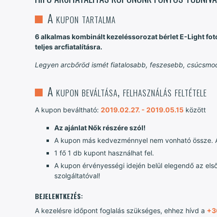
A kupon tartalma
6 alkalmas kombinált kezeléssorozat bérlet E-Light fot
teljes arcfiatalításra.
Legyen arcbőröd ismét fiatalosabb, feszesebb, csúcsm
A kupon beváltása, felhasználás feltétele
A kupon beváltható:
2019.02.27. - 2019.05.15
között
Az ajánlat Nők részére szól!
A kupon más kedvezménnyel nem vonható össze. A
1 fő 1 db kupont használhat fel.
A kupon érvényességi idején belül elegendő az első
szolgáltatóval!
BEJELENTKEZÉS:
A kezelésre időpont foglalás szükséges, ehhez hívd a
+3