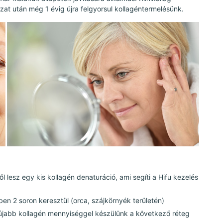
zat után még 1 évig újra felgyorsul kollagéntermelésünk.
től lesz egy kis kollagén denaturáció, ami segíti a Hifu kezelés
en 2 soron keresztül (orca, szájkörnyék területén)
 (újabb kollagén mennyiséggel készülünk a következő réteg