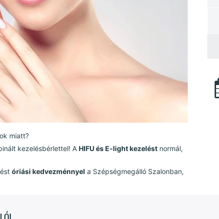
ok miatt?
nált kezelésbérlettel! A
HIFU és E-light kezelést
normál,
lést
óriási kedvezménnyel
a Szépségmegálló Szalonban,
LÓI