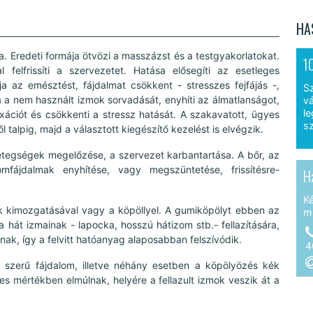
HA
. Eredeti formája ötvözi a masszázst és a testgyakorlatokat.
1
 felfrissíti a szervezetet. Hatása elősegíti az esetleges
a az emésztést, fájdalmat csökkent - stresszes fejfájás -,
S
a a nem használt izmok sorvadását, enyhíti az álmatlanságot,
vá
le
xációt és csökkenti a stressz hatását. A szakavatott, ügyes
sz
talpig, majd a választott kiegészítő kezelést is elvégzik.
tegségek megelőzése, a szervezet karbantartása. A bőr, az
fájdalmak enyhítése, vagy megszüntetése, frissítésre-
H
K
k kimozgatásával vagy a köpöllyel. A gumiköpölyt ebben az
m
 hát izmainak - lapocka, hosszú hátizom stb.- fellazítására,
nak, így a felvitt hatóanyag alaposabban felszívódik.
4
z szerű fájdalom, illetve néhány esetben a köpölyözés kék
es mértékben elmúlnak, helyére a fellazult izmok veszik át a