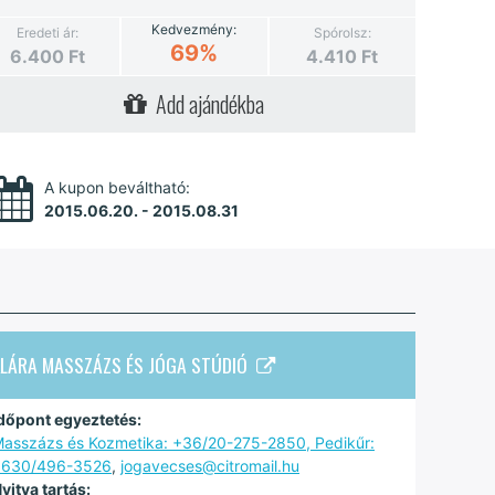
Kedvezmény:
Eredeti ár:
Spórolsz:
69%
6.400
Ft
4.410
Ft
Add ajándékba
A kupon beváltható:
2015.06.20. - 2015.08.31
KLÁRA MASSZÁZS ÉS JÓGA STÚDIÓ
dőpont egyeztetés:
asszázs és Kozmetika: +36/20-275-2850, Pedikűr:
0630/496-3526
,
jogavecses@citromail.hu
yitva tartás: