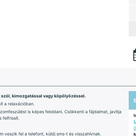
 szól,
kimozgatással vagy köpölyözéssel
.
ít a relaxációban.
mfeszülést is képes feloldani. Csökkenti a fájdalmat, javítja
I
felfrissít.
M
veszik fel a telefont, küldj sms-t és visszahívnak.
N