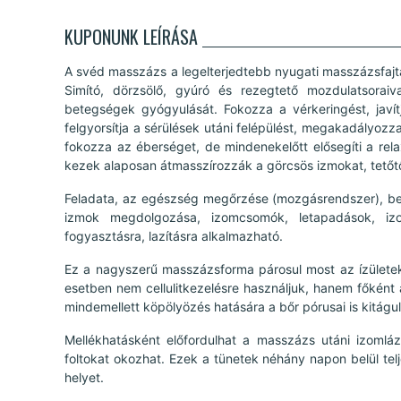
KUPONUNK LEÍRÁSA
A svéd masszázs a legelterjedtebb nyugati masszázsfajta
Simító, dörzsölő, gyúró és rezegtető mozdulatsoraival
betegségek gyógyulását. Fokozza a vérkeringést, javítj
felgyorsítja a sérülések utáni felépülést, megakadályozz
fokozza az éberséget, de mindenekelőtt elősegíti a rela
kezek alaposan átmasszírozzák a görcsös izmokat, tetőtől 
Feladata, az egészség megőrzése (mozgásrendszer), be
izmok megdolgozása, izomcsomók, letapadások, izom
fogyasztásra, lazításra alkalmazható.
Ez a nagyszerű masszázsforma párosul most az ízülete
esetben nem cellulitkezelésre használjuk, hanem főként a
mindemellett köpölyözés hatására a bőr pórusai is kitágul
Mellékhatásként előfordulhat a masszázs utáni izomlá
foltokat okozhat. Ezek a tünetek néhány napon belül telj
helyet.