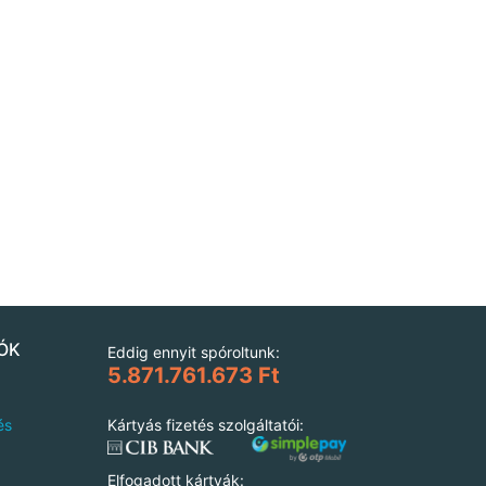
ÓK
Eddig ennyit spóroltunk:
5.871.761.673 Ft
és
Kártyás fizetés szolgáltatói:
Elfogadott kártyák: