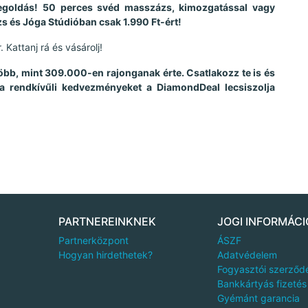
 megoldás! 50 perces svéd masszázs, kimozgatással vagy
s és Jóga Stúdióban csak 1.990 Ft-ért!
 Kattanj rá és vásárolj!
több, mint 309.000-en rajonganak érte. Csatlakozz te is és
 a rendkívűli kedvezményeket a DiamondDeal lecsiszolja
PARTNEREINKNEK
JOGI INFORMÁCI
Partnerközpont
ÁSZF
Hogyan hirdethetek?
Adatvédelem
Fogyasztói szerződ
Bankkártyás fizetés
Gyémánt garancia