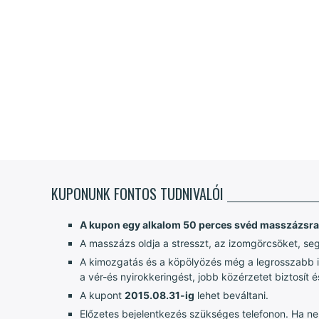
KUPONUNK FONTOS TUDNIVALÓI
A kupon egy alkalom 50 perces svéd masszázsra
A masszázs oldja a stresszt, az izomgörcsöket, seg
A kimozgatás és a köpölyözés még a legrosszabb izo
a vér-és nyirokkeringést, jobb közérzetet biztosít és 
A kupont
2015.08.31-ig
lehet beváltani.
Előzetes bejelentkezés szükséges telefonon. Ha nem 