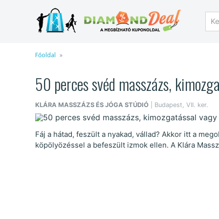
Főoldal
50 perces svéd masszázs, kimozgat
KLÁRA MASSZÁZS ÉS JÓGA STÚDIÓ
| Budapest, VII. ker.
Fáj a hátad, feszült a nyakad, vállad? Akkor itt a m
köpölyözéssel a befeszült izmok ellen. A Klára Massz