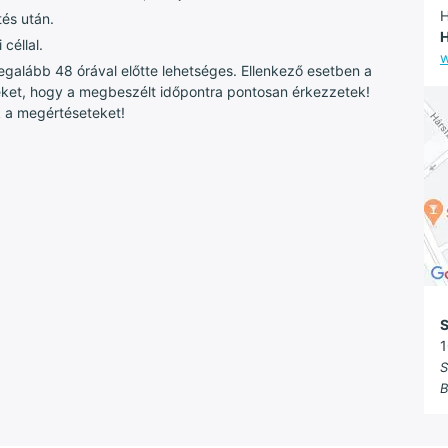
H
és után.
H
céllal.
w
egalább 48 órával előtte lehetséges. Ellenkező esetben a
eket, hogy a megbeszélt időpontra pontosan érkezzetek!
k a megértéseteket!
S
1
S
B