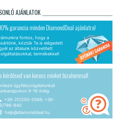
SONLÓ AJÁNLATOK
00% garancia minden DiamondDeal ajánlatra!
zámunkra fontos, hogy a
sárlóink, köztük Te is elégedett
gyél az általunk közvetített
olgáltatásokkal, termékekkel!
a kérdésed van keress minket bizalommal!
érdezd ügyfélszolgálatunkat
unkanapokon 9-16 óráig.
+36-20/250-5588; +36-
6/786-840
help@diamonddeal.hu