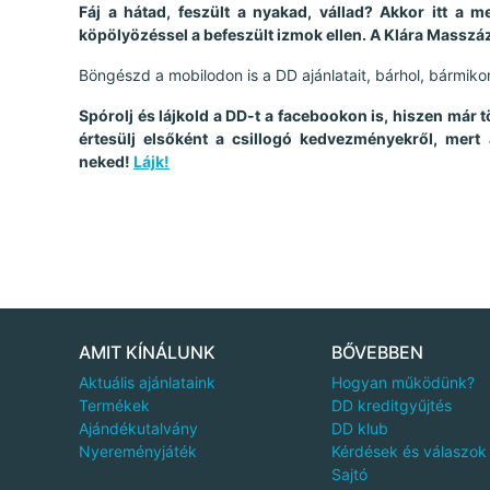
Fáj a hátad, feszült a nyakad, vállad? Akkor itt a
köpölyözéssel a befeszült izmok ellen. A Klára Masszáz
Böngészd a mobilodon is a DD ajánlatait, bárhol, bármikor.
Spórolj és lájkold a DD-t a facebookon is, hiszen már 
értesülj elsőként a csillogó kedvezményekről, mert
neked!
Lájk!
AMIT KÍNÁLUNK
BŐVEBBEN
Aktuális ajánlataink
Hogyan működünk?
Termékek
DD kreditgyűjtés
Ajándékutalvány
DD klub
Nyereményjáték
Kérdések és válaszok
Sajtó