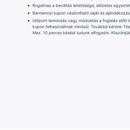
Rugalmas a beváltás lehetősége, előzetes egyeztet
Bármennyi kupon vásárolható saját és ajándékozási 
Időpont lemondás vagy módosítás a foglalás előtt l
kupon felhasználtnak minősül. Továbbá kérünk Tit
Max. 10 perces késést tudunk elfogadni. Köszönjü