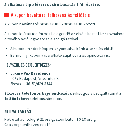
5 alkalmas Lipo lézeres zsírolvasztás 1 fő részére.
A kupon beváltása, felhasználás feltétele
A kupon beváltható:
2020.03.01. - 2020.06.01
között
A kupon lejárati idején belül elegendő az első alkalmat felhasználnod,
a továbbiakról egyeztess a szolgáltatóval.
A kupont mindenképpen kinyomtatva kérik a kezelés előtt!
Bármennyi kupon vásárolható saját célra és ajándékba is.
HELYSZÍN, ÉS BEJELENTKEZÉS:
Luxury Vip Residence
1027 Budapest, Vitéz utca 9.
Telefon:
+36-70/419-2144
Előzetes telefonos bejelentkezés
szükséges a szolgáltatónál
a
feltüntetett
telefonszámokon.
NYITVA TARTÁS:
Hétfőtől péntekig 9-21 óráig, szombaton 10-18 óráig.
Csak bejelentkezés esetén!