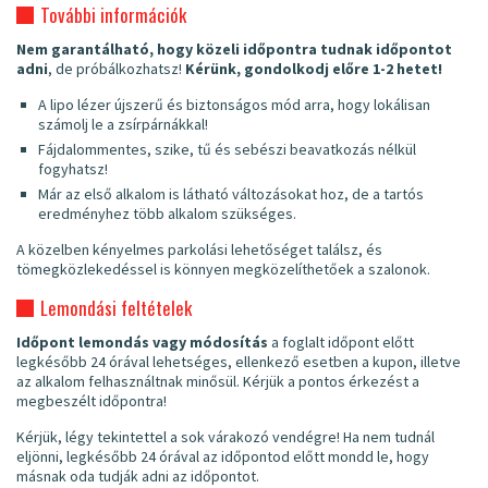
További információk
Nem garantálható, hogy közeli időpontra tudnak időpontot
adni
, de próbálkozhatsz!
Kérünk, gondolkodj előre 1-2 hetet!
A lipo lézer újszerű és biztonságos mód arra, hogy lokálisan
számolj le a zsírpárnákkal!
Fájdalommentes, szike, tű és sebészi beavatkozás nélkül
fogyhatsz!
Már az első alkalom is látható változásokat hoz, de a tartós
eredményhez több alkalom szükséges.
A közelben kényelmes parkolási lehetőséget találsz, és
tömegközlekedéssel is könnyen megközelíthetőek a szalonok.
Lemondási feltételek
Időpont lemondás vagy módosítás
a foglalt időpont előtt
legkésőbb 24 órával lehetséges, ellenkező esetben a kupon, illetve
az alkalom felhasználtnak minősül. Kérjük a pontos érkezést a
megbeszélt időpontra!
Kérjük, légy tekintettel a sok várakozó vendégre! Ha nem tudnál
eljönni, legkésőbb 24 órával az időpontod előtt mondd le, hogy
másnak oda tudják adni az időpontot.