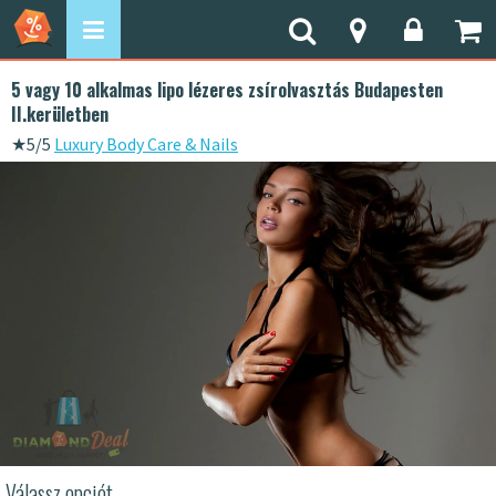
5 vagy 10 alkalmas lipo lézeres zsírolvasztás Budapesten
II.kerületben
★
5/5
Luxury Body Care & Nails
Válassz opciót