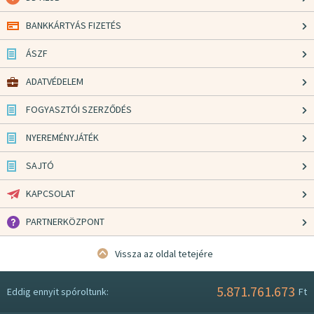
BANKKÁRTYÁS FIZETÉS
ÁSZF
ADATVÉDELEM
FOGYASZTÓI SZERZŐDÉS
NYEREMÉNYJÁTÉK
SAJTÓ
KAPCSOLAT
PARTNERKÖZPONT
Vissza az oldal tetejére
5.871.761.673
Eddig ennyit spóroltunk:
Ft