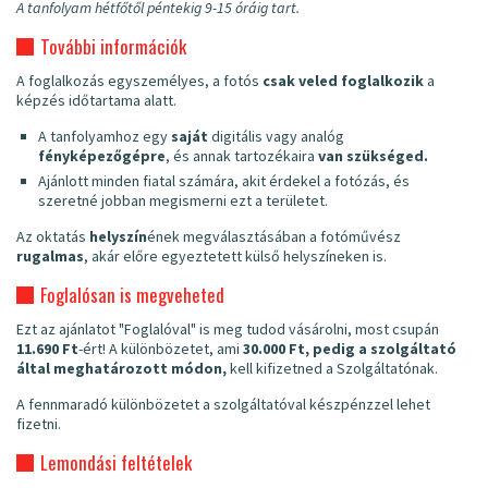
A tanfolyam hétfőtől péntekig 9-15 óráig tart.
További információk
A foglalkozás egyszemélyes, a fotós
csak veled foglalkozik
a
képzés időtartama alatt.
A tanfolyamhoz egy
saját
digitális vagy analóg
fényképezőgépre
, és annak tartozékaira
van szükséged.
Ajánlott minden fiatal számára, akit érdekel a fotózás, és
szeretné jobban megismerni ezt a területet.
Az oktatás
helyszín
ének megválasztásában a fotóművész
rugalmas
, akár előre egyeztetett külső helyszíneken is.
Foglalósan is megveheted
Ezt az ajánlatot "Foglalóval" is meg tudod vásárolni, most csupán
11.690 Ft
-ért! A különbözetet, ami
30.000 Ft, pedig a szolgáltató
által meghatározott módon,
kell kifizetned a Szolgáltatónak.
A fennmaradó különbözetet a szolgáltatóval készpénzzel lehet
fizetni.
Lemondási feltételek