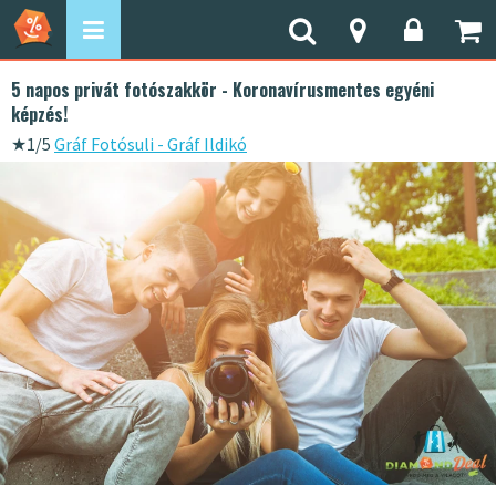
5 napos privát fotószakkör - Koronavírusmentes egyéni
képzés!
★
1/5
Gráf Fotósuli - Gráf Ildikó