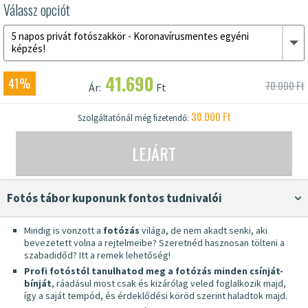
Válassz opciót
5 napos privát fotószakkör - Koronavírusmentes egyéni
képzés!
41.690
41%
70.000 Ft
Ár:
Ft
30.000 Ft
Szolgáltatónál még fizetendő:
LEJÁRT
fotós tábor kuponunk fontos tudnivalói
Mindig is vonzott a
fotózás
világa, de nem akadt senki, aki
bevezetett volna a rejtelmeibe? Szeretnéd hasznosan tölteni a
szabadidőd? Itt a remek lehetőség!
Profi fotóstól tanulhatod meg a fotózás minden csínját-
bínját
, ráadásul most csak és kizárólag veled foglalkozik majd,
így a saját tempód, és érdeklődési köröd szerint haladtok majd.