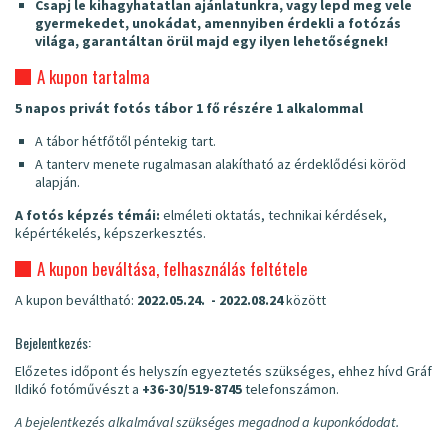
Csapj le kihagyhatatlan ajánlatunkra, vagy lepd meg vele
gyermekedet, unokádat, amennyiben érdekli a fotózás
világa, garantáltan örül majd egy ilyen lehetőségnek!
A kupon tartalma
5 napos privát fotós tábor 1 fő részére 1 alkalommal
A tábor hétfőtől péntekig tart.
A tanterv menete rugalmasan alakítható az érdeklődési köröd
alapján.
A fotós képzés témái:
elméleti oktatás, technikai kérdések,
képértékelés, képszerkesztés.
A kupon beváltása, felhasználás feltétele
A kupon beváltható:
2022.05.24. - 2022.08.24
között
Bejelentkezés:
Előzetes időpont és helyszín egyeztetés szükséges, ehhez hívd Gráf
Ildikó fotóművészt a
+36-30/519-8745
telefonszámon.
A bejelentkezés alkalmával szükséges megadnod a kuponkódodat.