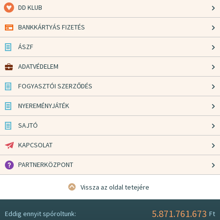
DD KLUB
BANKKÁRTYÁS FIZETÉS
ÁSZF
ADATVÉDELEM
FOGYASZTÓI SZERZŐDÉS
NYEREMÉNYJÁTÉK
SAJTÓ
KAPCSOLAT
PARTNERKÖZPONT
Vissza az oldal tetejére
5.871.761.673
Eddig ennyit spóroltunk:
Ft