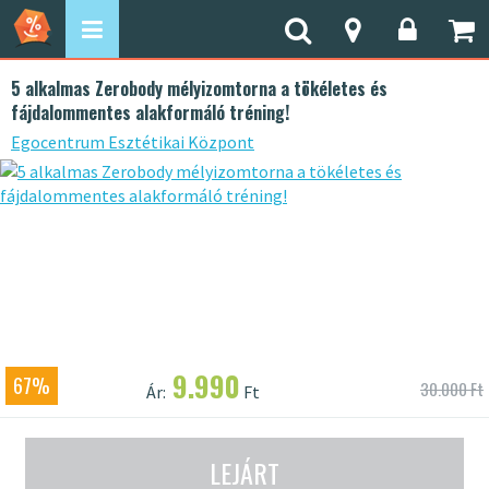
5 alkalmas Zerobody mélyizomtorna a tökéletes és
fájdalommentes alakformáló tréning!
Egocentrum Esztétikai Központ
9.990
67%
30.000 Ft
Ár:
Ft
LEJÁRT