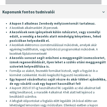
Kuponunk fontos tudnivalói
A kupon 5 alkalmas Zerobody mélyizomtornát tartalmaz.
A kezelések alkalmanként 20 percesek.
A kezelések nem igényelnek külön ruházatot, vagy személyi
edzőt, a vendég a kezelés alatt mindvégig kényelmes, fekvő
pozícióban helyezkedik el.
A kezelések elektromos izomstimulálással működnek, amelyek akár
egyénileg beállíthatok, vagy különböző programokkal működnek. A
kezelések fájdalommentesek!
A kezelés sorozat segít erősíteni a meggyengült izomszövetet,
izmok regenerálódását, ilyen lehet a szülés utáni meggyengült
szövetek helyreállítása is.
Formálja az alakot, feszesebb formákat biztosít, segíti a fogyást és a
körméret csökkentést. Kiváló kiegészítő fogyasztó kezelésnek is.
Egy kupont vásárolhatsz saját részre és akár többet ajándékba,
de egy vásárló csak egy kupont használhat fel!
A kupont 2015.07.07-ig használhatod fel. Legalább az első alkalmat kell
eddig beváltanod, a maradék 4 alkalmat 4 hét alatt kell lejárnod a
beváltástól számítva.
A lefoglalt időpontokat a foglalás előtt legalább 24 órával előtte van
lehetőséged lemondani vagy módosítani. Ellenkező esetben a kupon