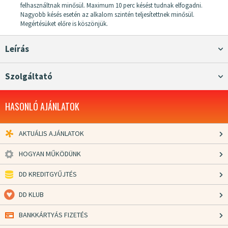
felhasználtnak minősül. Maximum 10 perc késést tudnak elfogadni.
Nagyobb késés esetén az alkalom szintén teljesítettnek minősül.
Megértésüket előre is köszönjük.
Leírás
Szolgáltató
HASONLÓ AJÁNLATOK
AKTUÁLIS AJÁNLATOK
HOGYAN MŰKÖDÜNK
DD KREDITGYŰJTÉS
DD KLUB
BANKKÁRTYÁS FIZETÉS