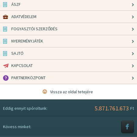
ÁSZF
ADATVÉDELEM
FOGYASZTÓI SZERZŐDÉS
NYEREMÉNYJÁTÉK
SAJTÓ
KAPCSOLAT
PARTNERKÖZPONT
Vissza az oldal tetejére
5.871.761.673
Eddig ennyit spóroltunk:
Ft
Kövess minket: