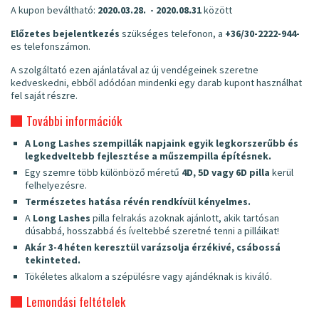
A kupon beváltható:
2020.03.28. - 2020.08.31
között
Előzetes bejelentkezés
szükséges telefonon, a
+36/30-2222-944
-
es telefonszámon.
A szolgáltató ezen ajánlatával az új vendégeinek szeretne
kedveskedni, ebből adódóan mindenki egy darab kupont használhat
fel saját részre.
További információk
A Long Lashes szempillák napjaink egyik legkorszerűbb és
legkedveltebb fejlesztése a műszempilla építésnek.
Egy szemre több különböző méretű
4D, 5D vagy 6D pilla
kerül
felhelyezésre.
Természetes hatása révén rendkívül kényelmes.
A
Long Lashes
pilla felrakás azoknak ajánlott, akik tartósan
dúsabbá, hosszabbá és íveltebbé szeretné tenni a pilláikat!
Akár 3-4 héten keresztül varázsolja érzékivé, csábossá
tekinteted.
Tökéletes alkalom a szépülésre vagy ajándéknak is kiváló.
Lemondási feltételek