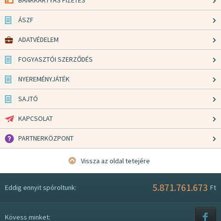
BANKKÁRTYÁS FIZETÉS
ÁSZF
ADATVÉDELEM
FOGYASZTÓI SZERZŐDÉS
NYEREMÉNYJÁTÉK
SAJTÓ
KAPCSOLAT
PARTNERKÖZPONT
Vissza az oldal tetejére
5.871.761.673
Eddig ennyit spóroltunk:
Ft
Kövess minket: