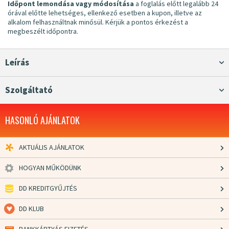
Időpont lemondása vagy módosítása
a foglalás előtt legalább 24
órával előtte lehetséges, ellenkező esetben a kupon, illetve az
alkalom felhasználtnak minősül. Kérjük a pontos érkezést a
megbeszélt időpontra.
Leírás
Szolgáltató
HASONLÓ AJÁNLATOK
AKTUÁLIS AJÁNLATOK
HOGYAN MŰKÖDÜNK
DD KREDITGYŰJTÉS
DD KLUB