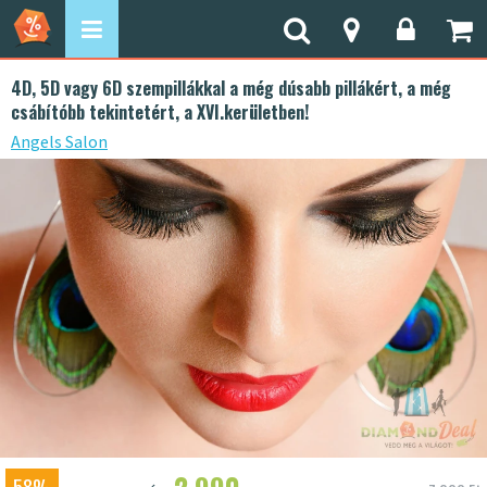
4D, 5D vagy 6D szempillákkal a még dúsabb pillákért, a még
csábítóbb tekintetért, a XVI.kerületben!
Angels Salon