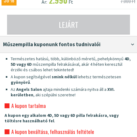
2.990
58%
7.000 Ft
Ár:
Ft
LEJÁRT
Műszempilla kuponunk fontos tudnivalói
Természetes hatású, több, különböző méretű, pehelykönnyű
4D,
5D vagy 6D
műszempilla felrakásával, akár 4 héten keresztül
érzéki és csábos lehet tekinteted!
A kupon segítségével
smink nélkül
lehetsz természetesen
gyönyörű
.
Az
Angels Salon
ajtaja mindenki számára nyitva áll a
XVI.
kerületben
, aki szépülni szeretne!
A kupon tartalma
A kupon egy alkalom 4D, 5D vagy 6D pilla felrakásra, vagy
töltésre használható fel
.
A kupon beváltása, felhasználás feltétele