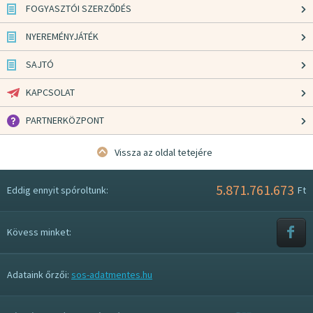
FOGYASZTÓI SZERZŐDÉS
NYEREMÉNYJÁTÉK
SAJTÓ
KAPCSOLAT
PARTNERKÖZPONT
Vissza az oldal tetejére
5.871.761.673
Eddig ennyit spóroltunk:
Ft
Kövess minket:
Adataink őrzői:
sos-adatmentes.hu