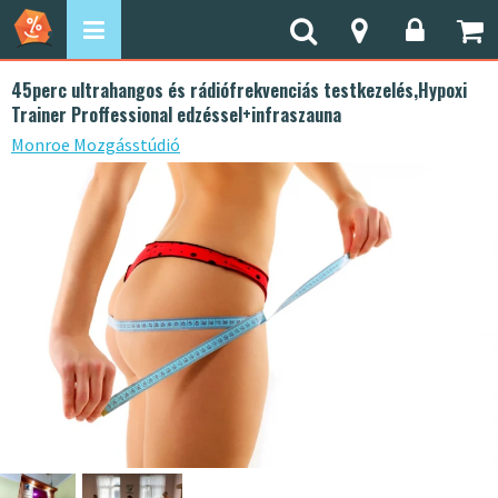
45perc ultrahangos és rádiófrekvenciás testkezelés,Hypoxi
Trainer Proffessional edzéssel+infraszauna
Monroe Mozgásstúdió