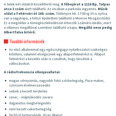
A telek két oldalról közelíthető meg.
A főbejárat a 1116 Bp, Talpas
utca 3 szám
alatt található. Az utcában a parkolás ingyenes.
Másik
oldal a Fehérvári út 160. szám.
Többnyire kb. 17:00-ig itt is nyitva
van a nagykapu, a hátsó épületben található a Monroe Mozgásstúdió.
Ez a megoldás a tömegközlekedéssel érkezők számára ideális, mert
a villamos megállóval szemben található a kapu.
Megálló neve pedig
Albertfalva kitérő.
További információk
Az első alkalommal egy egészségügyi nyilatkozatot szükséges
kitölteni, valamint elvégeznek egy állapotfelmérést is. Állapot
felmérést a kezelés után is csináltok, hogy lássátok a
változásokat.
A rádiofrekvencia ellenjavallatai:
magas vérnyomás, nagyobb fokú szívbetegség, Pace-maker,
szívizom-érelmeszesedés
sebek a kezelt területen
vese; – májműködés zavara
daganatos megbetegedés
nem kezelt cukorbetegség
fertőző betegségek, lázas állapot