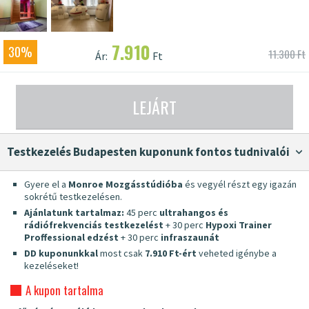
7.910
30%
11.300 Ft
Ár:
Ft
LEJÁRT
Testkezelés Budapesten kuponunk fontos tudnivalói
Gyere el a
Monroe Mozgásstúdióba
és vegyél részt egy igazán
sokrétű testkezelésen.
Ajánlatunk tartalmaz:
45 perc
ultrahangos és
rádiófrekvenciás testkezelést
+ 30 perc
Hypoxi Trainer
Proffessional edzést
+ 30 perc
infraszaunát
DD kuponunkkal
most csak
7.910 Ft-ért
veheted igénybe a
kezeléseket!
A kupon tartalma