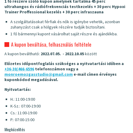
1 fő részére szóló kupon amelynek tartalma 45 perc
ultrahangos és rádiófrekvenciás testkezelés + 30 perc Hypoxi
Trainer Proffessional kezelés + 30 perc infraszauna
A szolgáltatásokat férfiak és nők is igénybe vehetik, azonban
zuhanyzást csak a hölgyek részére tudják biztosítani.
1 fő bármennyi kupont vásárolhat saját részre és ajándékba.
A kupon beváltása, felhasználás feltétele
A kupon beváltható:
2022.07.05. - 2022.10.05
között
Előzetes időpontfoglalás szükséges a nyitvatartási időben a
+36-30/466-6596
telefonszámon vagy a
monroemozgasstudio@gmail.com
e-mail címen érvényes
kuponkódod megadásával.
Nyitvatartás:
H.: 11:00-19:00
K-Sz.: 07:00-19:00
Cs.: 11:00-19:00
P.: 07:00-15:00
Megközelítés