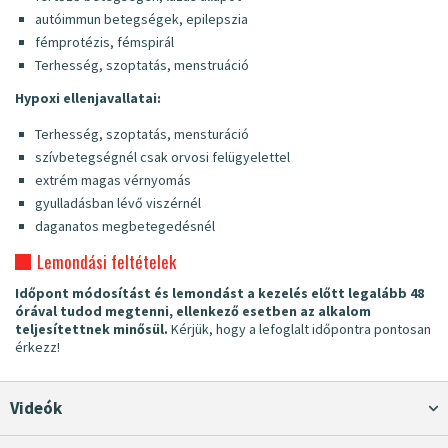
autóimmun betegségek, epilepszia
fémprotézis, fémspirál
Terhesség, szoptatás, menstruáció
Hypoxi ellenjavallatai:
Terhesség, szoptatás, mensturáció
szívbetegségnél csak orvosi felügyelettel
extrém magas vérnyomás
gyulladásban lévő viszérnél
daganatos megbetegedésnél
Lemondási feltételek
Időpont módosítást és lemondást a kezelés előtt legalább 48
órával tudod megtenni, ellenkező esetben az alkalom
teljesítettnek minősül.
Kérjük, hogy a lefoglalt időpontra pontosan
érkezz!
Videók