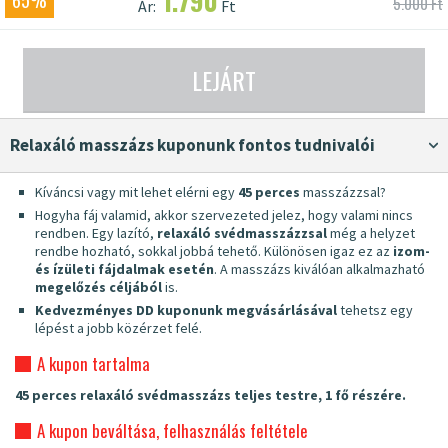
1.790
65%
5.000 Ft
Ár:
Ft
LEJÁRT
Relaxáló masszázs kuponunk fontos tudnivalói
Kíváncsi vagy mit lehet elérni egy
45 perces
masszázzsal?
Hogyha fáj valamid, akkor szervezeted jelez, hogy valami nincs
rendben. Egy lazító,
relaxáló svédmasszázzsal
még a helyzet
rendbe hozható, sokkal jobbá tehető. Különösen igaz ez az
izom-
és ízületi fájdalmak esetén
. A masszázs kiválóan alkalmazható
megelőzés céljából
is.
Kedvezményes DD kuponunk megvásárlásával
tehetsz egy
lépést a jobb közérzet felé.
A kupon tartalma
45 perces relaxáló svédmasszázs teljes testre, 1 fő részére.
A kupon beváltása, felhasználás feltétele