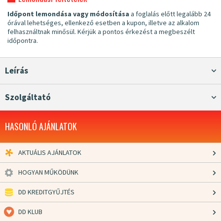
Időpont lemondása vagy módosítása
a foglalás előtt legalább 24
órával lehetséges, ellenkező esetben a kupon, illetve az alkalom
felhasználtnak minősül. Kérjük a pontos érkezést a megbeszélt
időpontra.
Leírás
Szolgáltató
HASONLÓ AJÁNLATOK
AKTUÁLIS AJÁNLATOK
HOGYAN MŰKÖDÜNK
DD KREDITGYŰJTÉS
DD KLUB