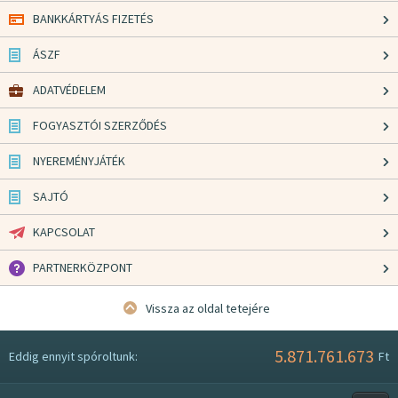
BANKKÁRTYÁS FIZETÉS
ÁSZF
ADATVÉDELEM
FOGYASZTÓI SZERZŐDÉS
NYEREMÉNYJÁTÉK
SAJTÓ
KAPCSOLAT
PARTNERKÖZPONT
Vissza az oldal tetejére
5.871.761.673
Eddig ennyit spóroltunk:
Ft