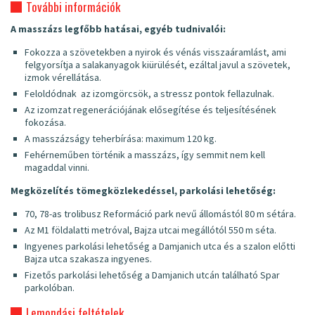
További információk
A masszázs legfőbb hatásai, egyéb tudnivalói:
Fokozza a szövetekben a nyirok és vénás visszaáramlást, ami
felgyorsítja a salakanyagok kiürülését, ezáltal javul a szövetek,
izmok vérellátása.
Feloldódnak az izomgörcsök, a stressz pontok fellazulnak.
Az izomzat regenerációjának elősegítése és teljesítésének
fokozása.
A masszázságy teherbírása: maximum 120 kg.
Fehérneműben történik a masszázs, így semmit nem kell
magaddal vinni.
Megközelítés tömegközlekedéssel, parkolási lehetőség:
70, 78-as trolibusz Reformáció park nevű állomástól 80 m sétára.
Az M1 földalatti metróval, Bajza utcai megállótól 550 m séta.
Ingyenes parkolási lehetőség a Damjanich utca és a szalon előtti
Bajza utca szakasza ingyenes.
Fizetős parkolási lehetőség a Damjanich utcán található Spar
parkolóban.
Lemondási feltételek