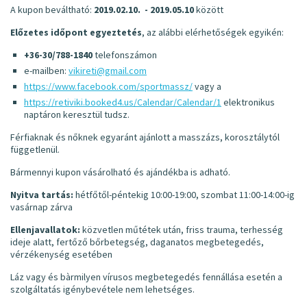
A kupon beváltható:
2019.02.10. - 2019.05.10
között
Előzetes időpont egyeztetés
, az alábbi elérhetőségek egyikén:
+36-30/788-1840
telefonszámon
e-mailben:
vikireti@gmail.com
https://www.facebook.com/sportmassz/
vagy a
https://retiviki.booked4.us/Calendar/Calendar/1
elektronikus
naptáron keresztül tudsz.
Férfiaknak és nőknek egyaránt ajánlott a masszázs, korosztálytól
függetlenül.
Bármennyi kupon vásárolható és ajándékba is adható.
Nyitva tartás:
hétfőtől-péntekig 10:00-19:00, szombat 11:00-14:00-ig
vasárnap zárva
Ellenjavallatok:
közvetlen műtétek után, friss trauma, terhesség
ideje alatt, fertőző bőrbetegség, daganatos megbetegedés,
vérzékenység esetében
Láz vagy és bàrmilyen vírusos megbetegedés fennállása esetén a
szolgáltatás igénybevétele nem lehetséges.