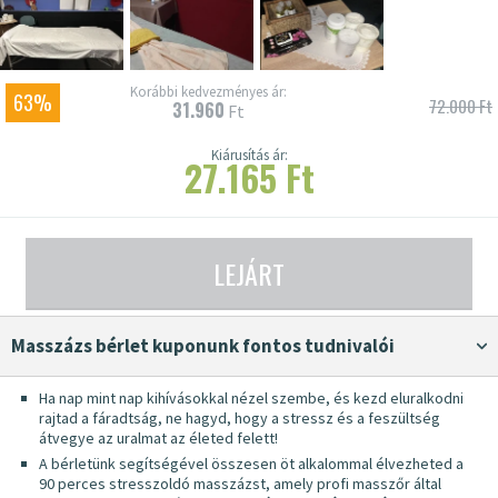
Korábbi kedvezményes ár:
63%
72.000 Ft
31.960
Ft
Kiárusítás ár:
27.165 Ft
LEJÁRT
Masszázs bérlet kuponunk fontos tudnivalói
Ha nap mint nap kihívásokkal nézel szembe, és kezd eluralkodni
rajtad a fáradtság, ne hagyd, hogy a stressz és a feszültség
átvegye az uralmat az életed felett!
A bérletünk segítségével összesen öt alkalommal élvezheted a
90 perces stresszoldó masszázst, amely profi masszőr által