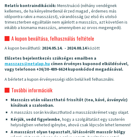
Relatív kontraindikációk:
Menstruáció (néhány vendégnek
kellemes, de ha kényelmetlenül érzed magad , érdemes más
időpontra rakni a masszázst), várandósság (az első és utolsó
trimeszterben egyáltalán nem ajánlott a masszázs, azt követően is
inkább a kismama masszázs, amennyiben az orvos megengedi).
A kupon beváltása, felhasználás feltétele
A kupon beváltható:
2024.05.14. - 2024.08.14
között
Előzetes bejelentkezés szükséges emailben a
masszazs@netalap.hu
címen érvényes kuponod elküldésével,
vagy telefonon +36/30-489-6624 kuponkódod megadásával.
A bérletet a kupon érvényességi időn belül kell felhasználni.
További információk
Masszázs után választható frissítőt (tea, kávé, ásványvíz)
kínálnak a szalonban.
A masszázs során kiválaszthatod a masszázskrémet vagy olajat.
Kérjük, vedd figyelembe
, hogy a szolgáltatást egy szuterén
helyiségben veheted igénybe, ahová csak lépcsőn lehet lemenni!
A masszázst olyan tapasztalt, látássérült masszőr hölgy