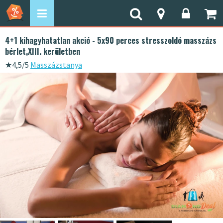
4+1 kihagyhatatlan akció - 5x90 perces stresszoldó masszázs
bérlet,XIII. kerületben
★
4,5/5
Masszázstanya