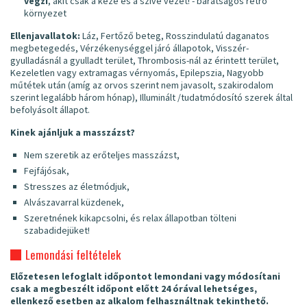
végzi
, akit csak a keze és a szíve vezet! - barátságos retró
környezet
Ellenjavallatok:
Láz, Fertőző beteg, Rosszindulatú daganatos
megbetegedés, Vérzékenységgel járó állapotok, Visszér-
gyulladásnál a gyulladt terület, Thrombosis-nál az érintett terület,
Kezeletlen vagy extramagas vérnyomás, Epilepszia, Nagyobb
műtétek után (amíg az orvos szerint nem javasolt, szakirodalom
szerint legalább három hónap), Illuminált /tudatmódosító szerek által
befolyásolt állapot.
Kinek ajánljuk a masszázst?
Nem szeretik az erőteljes masszázst,
Fejfájósak,
Stresszes az életmódjuk,
Alvászavarral küzdenek,
Szeretnének kikapcsolni, és relax állapotban tölteni
szabadidejüket!
Lemondási feltételek
Előzetesen lefoglalt időpontot lemondani vagy módosítani
csak a megbeszélt időpont előtt 24 órával lehetséges,
ellenkező esetben az alkalom felhasználtnak tekinthető.