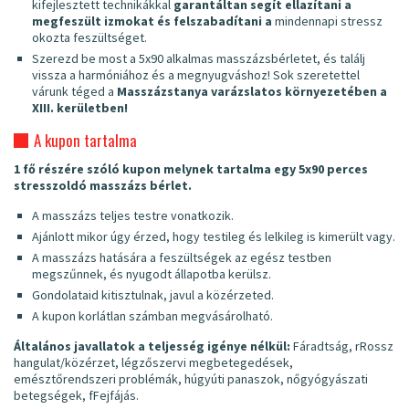
kifejlesztett technikákkal
garantáltan segít ellazítani a
megfeszült izmokat és felszabadítani a
mindennapi stressz
okozta feszültséget.
Szerezd be most a 5x90 alkalmas masszázsbérletet, és találj
vissza a harmóniához és a megnyugváshoz! Sok szeretettel
várunk téged a
Masszázstanya varázslatos környezetében a
XIII. kerületben!
A kupon tartalma
1 fő részére szóló kupon melynek tartalma egy 5x90 perces
stresszoldó masszázs bérlet.
A masszázs teljes testre vonatkozik.
Ajánlott mikor úgy érzed, hogy testileg és lelkileg is kimerült vagy.
A masszázs hatására a feszültségek az egész testben
megszűnnek, és nyugodt állapotba kerülsz.
Gondolataid kitisztulnak, javul a közérzeted.
A kupon korlátlan számban megvásárolható.
Általános javallatok a teljesség igénye nélkül:
Fáradtság, rRossz
hangulat/közérzet, légzőszervi megbetegedések,
emésztőrendszeri problémák, húgyúti panaszok, nőgyógyászati
betegségek, fFejfájás.