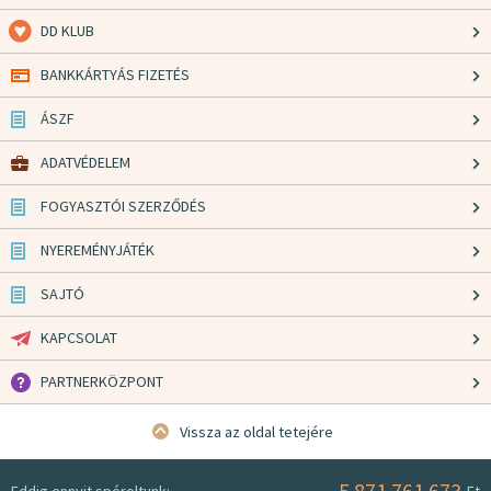
DD KLUB
BANKKÁRTYÁS FIZETÉS
ÁSZF
ADATVÉDELEM
FOGYASZTÓI SZERZŐDÉS
NYEREMÉNYJÁTÉK
SAJTÓ
KAPCSOLAT
PARTNERKÖZPONT
Vissza az oldal tetejére
5.871.761.673
Eddig ennyit spóroltunk:
Ft