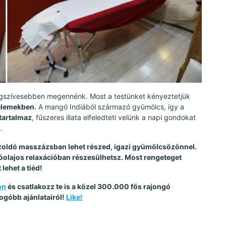
 legszívesebben megennénk. Most a testünket kényeztetjük
elemekben.
A mangó Indiából származó gyümölcs, így a
 tartalmaz
, fűszeres illata elfeledteti velünk a napi gondokat
.
zoldó masszázsban lehet részed, igazi gyümölcsözönnel.
olajos relaxációban részesülhetsz. Most rengeteget
lehet a tiéd!
on
és csatlakozz te is a közel 300.000 fős rajongó
ogóbb ajánlatairól!
Like!