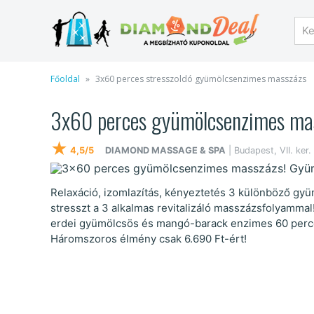
Főoldal
3x60 perces stresszoldó gyümölcsenzimes masszázs
3x60 perces gyümölcsenzimes mass
★
4,5/5
DIAMOND MASSAGE & SPA
| Budapest, VII. ker.
Relaxáció, izomlazítás, kényeztetés 3 különböző gyü
stresszt a 3 alkalmas revitalizáló masszázsfolyammal
erdei gyümölcsös és mangó-barack enzimes 60 perces
Háromszoros élmény csak 6.690 Ft-ért!