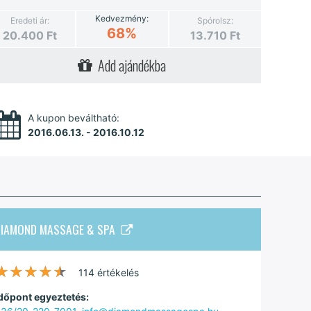
Kedvezmény:
Eredeti ár:
Spórolsz:
68%
20.400
Ft
13.710
Ft
Add ajándékba
A kupon beváltható:
2016.06.13. - 2016.10.12
DIAMOND MASSAGE & SPA
★★★★★
★★★★★
114 értékelés
dőpont egyeztetés: