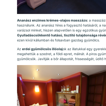
Ananász enzimes krémes-olajos masszázs:
a masszázsh
használunk. Az ananász híres a fogyasztó hatásáról, a nar
varázsol minket, hiszen alapvetően is egy egzotikus gyüm
Gyulladáscsökkentő hatású, tisztító tulajdonsága révén
ezen kívül káliumban és folsavban gazdag gyümölcs.
Az
erdei gyümölcsös illóolaj
ok az illatukkal egy gyerek
megehettük a szedret, a földi epret, málnát. A piros gy
gyümölcsök. Javítják a bőr állapotát, frissességét, üdítő