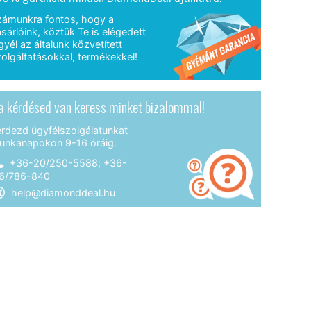
zámunkra fontos, hogy a
sárlóink, köztük Te is elégedett
gyél az általunk közvetített
olgáltatásokkal, termékekkel!
a kérdésed van keress minket bizalommal!
érdezd ügyfélszolgálatunkat
unkanapokon 9-16 óráig.
+36-20/250-5588; +36-
6/786-840
help@diamonddeal.hu