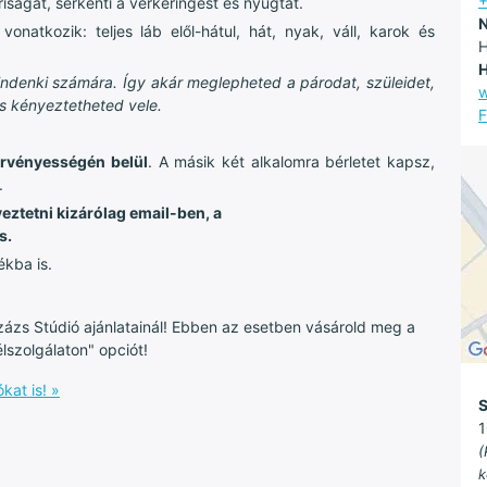
+
riságát, serkenti a vérkeringést és nyugtat.
N
onatkozik: teljes láb elől-hátul, hát, nyak, váll, karok és
H
H
ndenki számára. Így akár meglepheted a párodat, szüleidet,
is kényeztetheted vele.
F
érvényességén belül
. A másik két alkalomra bérletet kapsz,
.
eztetni kizárólag email-ben, a
s.
ékba is.
zázs Stúdió ajánlatainál! Ebben az esetben vásárold meg a
lszolgálaton" opciót!
kat is! »
S
1
(
k