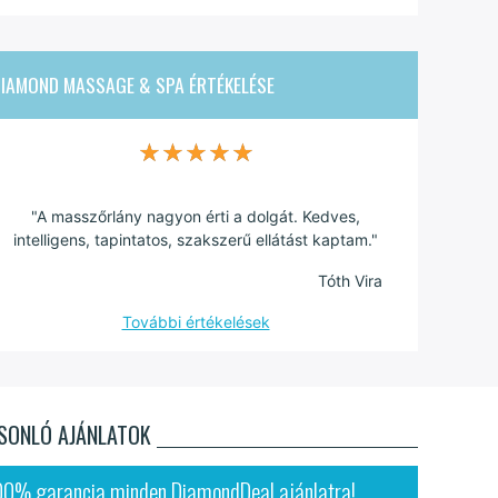
DIAMOND MASSAGE & SPA
ÉRTÉKELÉSE
★★★★★
★★★★★
"A masszőrlány nagyon érti a dolgát. Kedves,
intelligens, tapintatos, szakszerű ellátást kaptam."
Tóth Vira
További értékelések
SONLÓ AJÁNLATOK
00% garancia minden DiamondDeal ajánlatra!