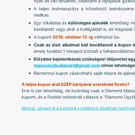
nyak és váll területen, csökkenti a fejfájások gyako
A teljes testmasszázs a következő testrészekre v
mellkas.
Egy tökéletes és
különleges ajándék
lehetőség mi
barátaidat vagy akár a kollégáidat is, de magadat 
A kupont
2016. október 12-ig
válthatod be.
Csak az első alkalmat kell beváltanod a kupon 
amely további 1 hónapot biztosít a felhasználáshoz
Előzetes bejelentkezés szükséges! Időpontot egy
masszazsbudapest@gmail.com
címen lehetsége
Bármennyi kupon vásárolható saját részre és ajánd
A teljes kupon árát SZÉP kártyával szeretnéd fizetni?
Erre is van lehetőség, de kizárólag csak a Diamond Mass
kupont, és a fizetési módoknál válaszd a "Diamond Ügyfé
Kérünk, olvasd el a kuponra vonatkozó általános tudnivaló