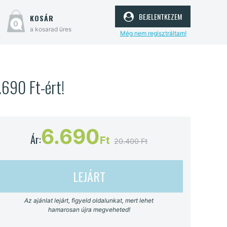
bejelentkezem
kosár
0
a kosarad üres
Még nem regisztráltam!
690 Ft-ért!
6.690
Ár:
Ft
20.400 Ft
LEJÁRT
Az ajánlat lejárt, figyeld oldalunkat, mert lehet
hamarosan újra megveheted!