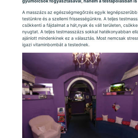
gyümölcsök fogyasztásával, hanem a testápolásban is
A masszázs az egészségmegőrzés egyik legnépszerűbb m
testünkre és a szellemi frissességünkre. A teljes testmass
csökkenti a fájdalmat a hát,nyak és váll területen, csökke
nyugtat. A teljes testmasszázs sokkal hatékonyabban ella
ajánlott mindenkinek ez a választás. Most nemcsak stres
igazi vitaminbombát a testednek.