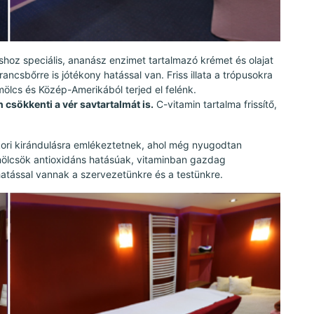
oz speciális, ananász enzimet tartalmazó krémet és olajat
ancsbőrre is jótékony hatással van. Friss illata a trópusokra
ölcs és Közép-Amerikából terjed el felénk.
 csökkenti a vér savtartalmát is.
C-vitamin tartalma frissítő,
kori kirándulásra emlékeztetnek, ahol még nyugodtan
ümölcsök antioxidáns hatásúak, vitaminban gazdag
 hatással vannak a szervezetünkre és a testünkre.