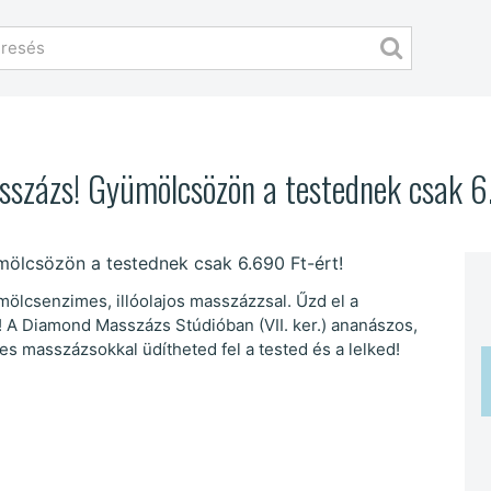
zázs! Gyümölcsözön a testednek csak 6.
mölcsenzimes, illóolajos masszázzsal. Űzd el a
! A Diamond Masszázs Stúdióban (VII. ker.) ananászos,
 masszázsokkal üdítheted fel a tested és a lelked!