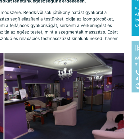
 sokat tehetünk egészségünk érdekében.
S
ódszere. Rendkívül sok jótékony hatást gyakorol a
vá
zázs segít ellazítani a testünket, oldja az izomgörcsöket,
le
nti a fejfájások gyakoriságát, serkenti a vérkeringést és
sz
zítja az egész testet, mint a szegmentált masszázs. Ezért
szoldó és relaxációs testmasszázst kínálunk neked, hanem
H
K
m
4