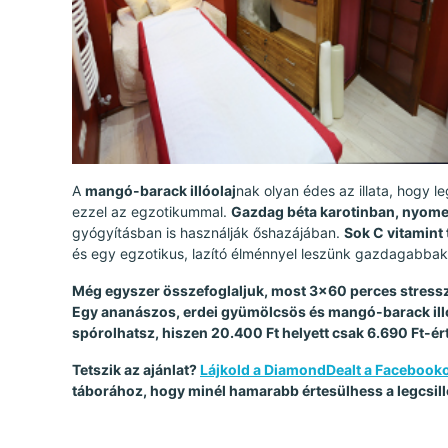
A
mangó-barack illóolaj
nak olyan édes az illata, hogy
ezzel az egzotikummal.
Gazdag béta karotinban, nyom
gyógyításban is használják őshazájában.
Sok C vitamint
és egy egzotikus, lazító élménnyel leszünk gazdagabbak
Még egyszer összefoglaljuk, most 3x60 perces stress
Egy ananászos, erdei gyümölcsös és mangó-barack illó
spórolhatsz, hiszen 20.400 Ft helyett csak 6.690 Ft-ért 
Tetszik az ajánlat?
Lájkold a DiamondDealt a Facebook
táborához, hogy minél hamarabb értesülhess a legcsill