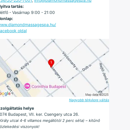
36/20-220-7001
,
info@diamondmassagespa.hu
yitva tartás:
étfő - Vasárnap 9:00 - 21:00
onlap:
www.diamondmassagespa.hu/
acebook oldal
Nagyobb térképre váltás
zolgáltatás helye
074 Budapest, VII. ker. Csengery utca 26.
Király utcai 4-6 villamos megállótól 2 perc séta) – kitűnő
özlekedési viszonyok!