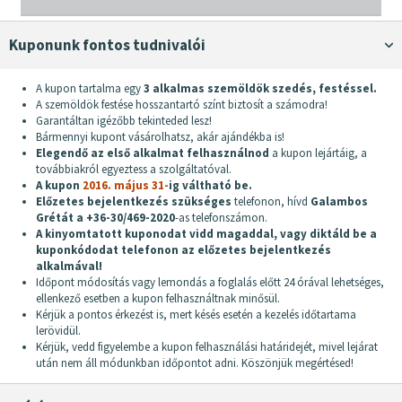
Kuponunk fontos tudnivalói
A kupon tartalma egy
3 alkalmas szemöldök szedés, festéssel.
A szemöldök festése hosszantartó színt biztosít a számodra!
Garantáltan igézőbb tekinteded lesz!
Bármennyi kupont vásárolhatsz, akár ajándékba is!
Elegendő az első alkalmat felhasználnod
a kupon lejártáig, a
továbbiakról egyeztess a szolgáltatóval.
A kupon
2016. május 31-
ig váltható be.
Előzetes bejelentkezés szükséges
telefonon, hívd
Galambos
Grétát a +36-30/469-2020
-as telefonszámon.
A kinyomtatott kuponodat vidd magaddal, vagy diktáld be a
kuponkódodat telefonon az előzetes bejelentkezés
alkalmával!
Időpont módosítás vagy lemondás a foglalás előtt 24 órával lehetséges,
ellenkező esetben a kupon felhasználtnak minősül.
Kérjük a pontos érkezést is, mert késés esetén a kezelés időtartama
lerövidül.
Kérjük, vedd figyelembe a kupon felhasználási határidejét, mivel lejárat
után nem áll módunkban időpontot adni. Köszönjük megértésed!