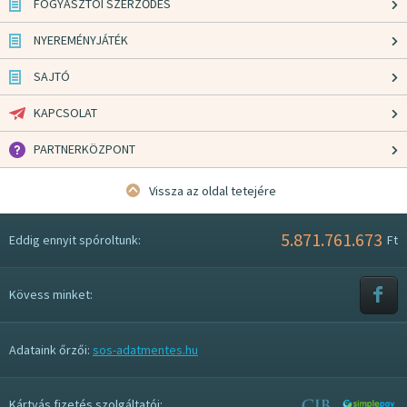
FOGYASZTÓI SZERZŐDÉS
NYEREMÉNYJÁTÉK
SAJTÓ
KAPCSOLAT
PARTNERKÖZPONT
Vissza az oldal tetejére
5.871.761.673
Eddig ennyit spóroltunk:
Ft
Kövess minket:
Adataink őrzői:
sos-adatmentes.hu
Kártyás fizetés szolgáltatói: