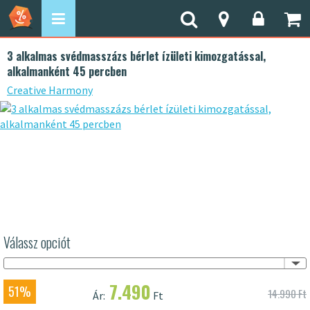
3 alkalmas svédmasszázs bérlet ízületi kimozgatással,
alkalmanként 45 percben
Creative Harmony
Válassz opciót
7.490
51%
14.990 Ft
Ár:
Ft