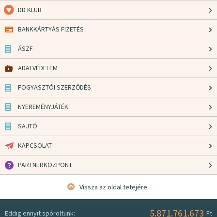
DD KLUB
BANKKÁRTYÁS FIZETÉS
ÁSZF
ADATVÉDELEM
FOGYASZTÓI SZERZŐDÉS
NYEREMÉNYJÁTÉK
SAJTÓ
KAPCSOLAT
PARTNERKÖZPONT
Vissza az oldal tetejére
5.871.761.673
Eddig ennyit spóroltunk:
Ft