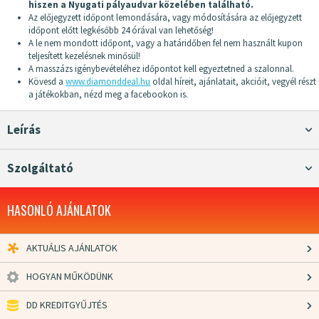
hiszen a Nyugati pályaudvar közelében található.
Az előjegyzett időpont lemondására, vagy módosítására az előjegyzett
időpont előtt legkésőbb 24 órával van lehetőség!
A le nem mondott időpont, vagy a határidőben fel nem használt kupon
teljesített kezelésnek minősül!
A masszázs igénybevételéhez időpontot kell egyeztetned a szalonnal.
Kövesd a
www.diamonddeal.hu
oldal híreit, ajánlatait, akcióit, vegyél részt
a játékokban, nézd meg a facebookon is.
Leírás
Szolgáltató
HASONLÓ AJÁNLATOK
AKTUÁLIS AJÁNLATOK
HOGYAN MŰKÖDÜNK
DD KREDITGYŰJTÉS