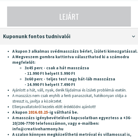
LEJÁRT
Kuponunk fontos tudnivalói
A kupon 3 alkalmas svédmasszázs bérlet, ízületi kimozgatással.
A Megveszem gombra kattintva választhatod ki a számodra
megfelelőt:
3x45 perc - csak a hát masszázsa
- 11.990 Ft helyett 5.990 Ft
3x60 perc - teljes test vagy hát-láb masszázsa
- 14.990 Ft helyett 7.490 Ft
Ajánlott a hát, váll, nyak, derék fájdalmai és ízületi problémái esetén.
A masszázs nem csak enyhíti a fenti panaszokat, hatékonyan oldja a
stresszt is, javítja a közérzetet.
Ellenjavallatokról kezelés előtt érdeklődni ajánlott!
A kupon
2016.03.25
-ig váltható be.
A masszázs igénybevételével kapcsolatban egyeztess a +36-
20/206-7700 telefonszámon, vagy e-mailben:
info@creativeharmony.hu
A szalon könnyen megközelíthető metróval és villamossal is,