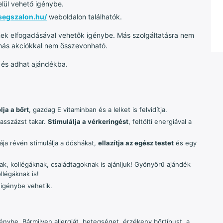
elül vehető igénybe.
segszalon.hu/
weboldalon találhatók.
nek elfogadásával vehetők igénybe. Más szolgáltatásra nem
 más akciókkal nem összevonható.
, és adhat ajándékba.
ja a bőrt
, gazdag E vitaminban és a lelket is felvidítja.
asszázst takar.
Stimulálja a vérkeringést
, feltölti energiával a
ája révén stimulálja a dóshákat,
ellazítja az egész testet
és egy
, kollégáknak, családtagoknak is ajánljuk! Gyönyörű ajándék
llégáknak is!
 igénybe vehetik.
énybe. Bármilyen allergiát, betegséget, érzékeny bőrtípust, a