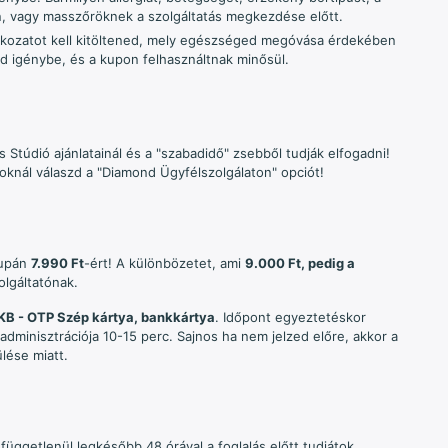
ión, vagy masszőröknek a szolgáltatás megkezdése előtt.
atkozatot kell kitöltened, mely egészséged megóvása érdekében
d igénybe, és a kupon felhasználtnak minősül.
 Stúdió ajánlatainál és a "szabadidő" zsebből tudják elfogadni!
knál válaszd a "Diamond Ügyfélszolgálaton" opciót!
supán
7.990 Ft
-ért! A különbözetet, ami
9.000 Ft, pedig a
olgáltatónak.
KB - OTP Szép kártya, bankkártya
. Időpont egyeztetéskor
adminisztrációja 10-15 perc. Sajnos ha nem jelzed előre, akkor a
lése miatt.
függetlenül legkésőbb 48 órával a foglalás előtt tudjátok