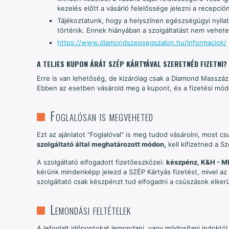
kezelés előtt a vásárló felelőssége jelezni a recepc
Tájékoztatunk, hogy a helyszínen egészségügyi nyil
történik. Ennek hiányában a szolgáltatást nem vehete
https://www.diamondszepsegszalon.hu/informaciok/
A TELJES KUPON ÁRÁT SZÉP KÁRTYÁVAL SZERETNÉD FIZETNI?
Erre is van lehetőség, de kizárólag csak a Diamond Masszázs
Ebben az esetben vásárold meg a kupont, és a fizetési módo
Foglalósan is megveheted
Ezt az ajánlatot "Foglalóval" is meg tudod vásárolni, most c
szolgáltató által meghatározott módon,
kell kifizetned a Sz
A szolgáltató elfogadott fizetőeszközei:
készpénz, K&H - M
kérünk mindenképp jelezd a SZÉP Kártyás fizetést, mivel az 
szolgáltató csak készpénzt tud elfogadni a csúszások elkerü
Lemondási feltételek
A lefoglalt időpontokat lemondani, vagy módosítani indoktól 