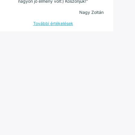
nagyon jó élmény volt:) Köszönjük!"
Nagy Zoltán
További értékelések