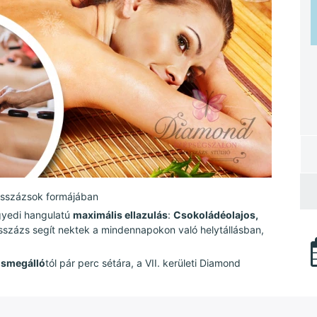
asszázsok formájában
gyedi hangulatú
maximális ellazulás
:
Csokoládéolajos,
százs segít nektek a mindennapokon való helytállásban,
mosmegálló
tól pár perc sétára, a VII. kerületi Diamond