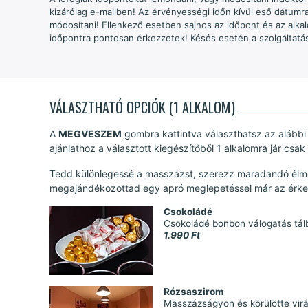
kizárólag e-mailben! Az érvényességi időn kívül eső dátumra 
módosítani! Ellenkező esetben sajnos az időpont és az alka
időpontra pontosan érkezzetek! Késés esetén a szolgáltatáso
VÁLASZTHATÓ OPCIÓK (1 ALKALOM)
A
MEGVESZEM
gombra kattintva választhatsz az alábbi 
ajánlathoz a választott kiegészítőből 1 alkalomra jár csak
Tedd különlegessé a masszázst, szerezz maradandó élmé
megajándékozottad egy apró meglepetéssel már az érkezé
Csokoládé
Csokoládé bonbon válogatás tál
1.990 Ft
Rózsaszirom
Masszázságyon és körülötte virá