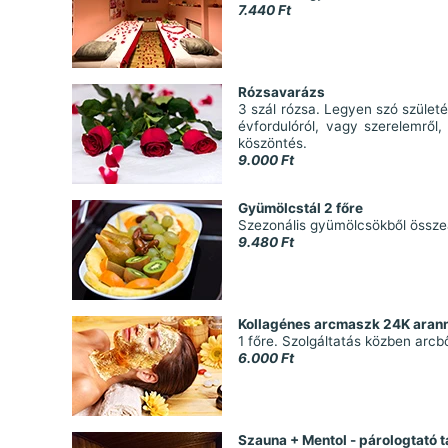
7.440 Ft
Rózsavarázs
3 szál rózsa. Legyen szó szület
évfordulóról, vagy szerelemről,
köszöntés.
9.000 Ft
Gyümölcstál 2 főre
Szezonális gyümölcsökből összeá
9.480 Ft
Kollagénes arcmaszk 24K arann
1 főre. Szolgáltatás közben arcbő
6.000 Ft
Szauna + Mentol - párologtató t