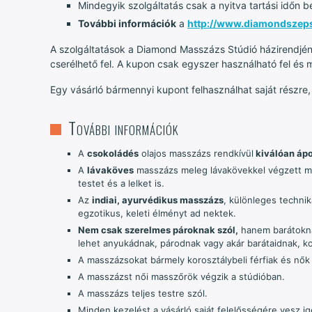
Mindegyik szolgáltatás csak a nyitva tartási időn b
További információk
a
http://www.diamondszep
A szolgáltatások a Diamond Masszázs Stúdió házirendjé
cserélhető fel. A kupon csak egyszer használható fel és
Egy vásárló bármennyi kupont felhasználhat saját részre
További információk
A
csokoládés
olajos masszázs rendkívül
kiválóan ápol
A
lávaköves
masszázs meleg lávakövekkel végzett m
testet és a lelket is.
Az
indiai, ayurvédikus masszázs
, különleges technik
egzotikus, keleti élményt ad nektek.
Nem csak szerelmes pároknak szól,
hanem barátoknak
lehet anyukádnak, párodnak vagy akár barátaidnak, ko
A masszázsokat bármely korosztálybeli férfiak és nők
A masszázst női masszőrök végzik a stúdióban.
A masszázs teljes testre szól.
Minden kezelést a vásárló saját felelősségére vesz ig