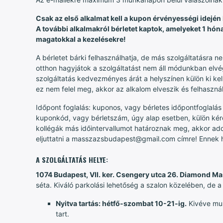
Csak az első alkalmat kell a kupon érvényességi idején
A további alkalmakról bérletet kaptok, amelyeket 1 hóna
magatokkal a kezelésekre!
A bérletet bárki felhasználhatja, de más szolgáltatásra n
otthon hagyjátok a szolgáltatást nem áll módunkban elvége
szolgáltatás kedvezményes árát a helyszínen külön ki ke
ez nem felel meg, akkor az alkalom elveszik és felhaszn
Időpont foglalás: kuponos, vagy bérletes időpontfoglalá
kuponkód, vagy bérletszám, úgy alap esetben, külön kérés
kollégák más időintervallumot határoznak meg, akkor ad
eljuttatni a masszazsbudapest@gmail.com címre! Ennek hiá
A SZOLGÁLTATÁS HELYE:
1074 Budapest, VII. ker. Csengery utca 26. Diamond M
séta. Kiváló parkolási lehetőség a szalon közelében, de
Nyitva tartás: hétfő-szombat 10-21-ig.
Kivéve mun
tart.