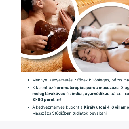
Mennyei kényeztetés 2 főnek különleges, páros m
3 különböző
aromaterápiás páros masszázs
, 3 e
meleg lávaköves
és
indiai
,
ayurvédikus
páros mas
3x60 perc
ben!
A kedvezményes kupont a
Király utcai 4-6 villa
Masszázs Stúdióban tudjátok beváltani.