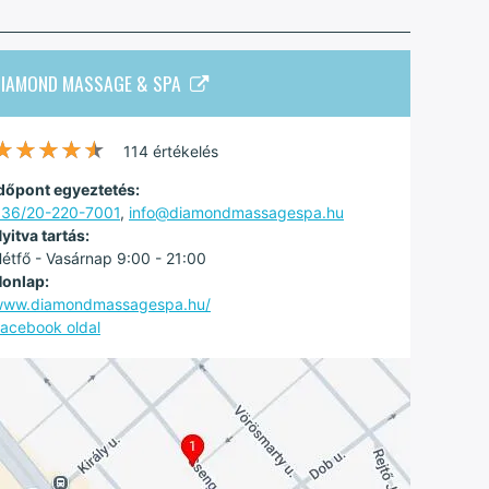
DIAMOND MASSAGE & SPA
★★★★★
★★★★★
114 értékelés
dőpont egyeztetés:
36/20-220-7001
,
info@diamondmassagespa.hu
yitva tartás:
étfő - Vasárnap 9:00 - 21:00
onlap:
www.diamondmassagespa.hu/
acebook oldal