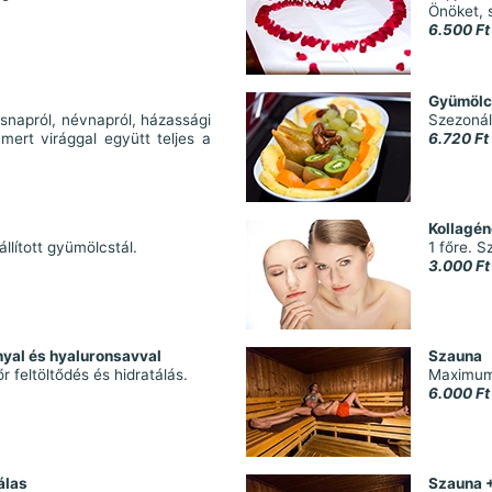
Önöket, 
6.500 Ft
Gyümölcs
ésnapról, névnapról, házassági
Szezonál
 mert virággal együtt teljes a
6.720 Ft
Kollagé
llított gyümölcstál.
1 főre. S
3.000 Ft
yal és hyaluronsavval
Szauna
r feltöltődés és hidratálás.
Maximum 
6.000 Ft
álas
Szauna +