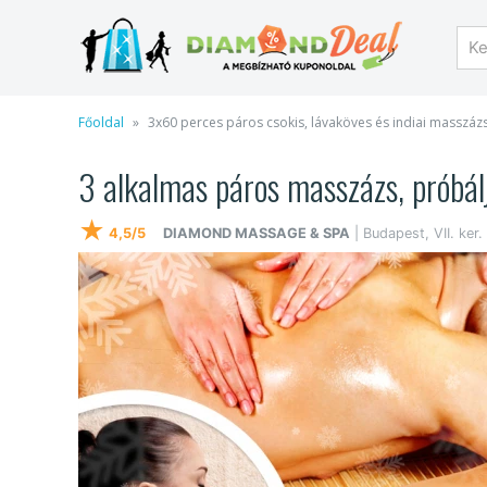
Főoldal
3x60 perces páros csokis, lávaköves és indiai masszáz
3 alkalmas páros masszázs, próbálj
★
4,5/5
DIAMOND MASSAGE & SPA
| Budapest, VII. ker.