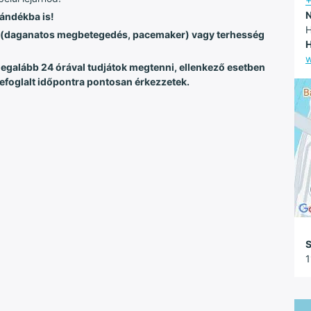
N
jándékba is!
H
én (daganatos megbetegedés, pacemaker) vagy terhesség
H
w
legalább 24 órával tudjátok megtenni, ellenkező esetben
 lefoglalt időpontra pontosan érkezzetek.
S
1