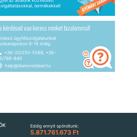
gyél az általunk közvetített
olgáltatásokkal, termékekkel!
a kérdésed van keress minket bizalommal!
érdezd ügyfélszolgálatunkat
unkanapokon 9-16 óráig.
+36-20/250-5588; +36-
6/786-840
help@diamonddeal.hu
ÓK
Eddig ennyit spóroltunk:
5.871.761.673 Ft