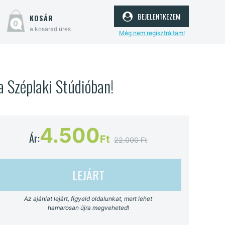
bejelentkezem
kosár
0
a kosarad üres
Még nem regisztráltam!
a Széplaki Stúdióban!
4.500
Ár:
Ft
22.000 Ft
LEJÁRT
Az ajánlat lejárt, figyeld oldalunkat, mert lehet
hamarosan újra megveheted!