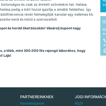
le
 biztonságos és csak az érintett szövetekre hat. Hatása
sz
hatása pedig a bőrt hozzá igazítja a simább felülethez. Így
ádiófrekvencia révén felmelegítjük karodat egy kellemes kb.
szerbe kerül és kiürül a szervezetből.
H
topot és hordd őket büszkén! Vásárolj kupont nagy
K
m
.
4
 is, a több, mint 300.000 fős rajongó táborához, hogy
l! Lájk!
PARTNEREINKNEK
JOGI INFORMÁCI
Partnerközpont
ÁSZF