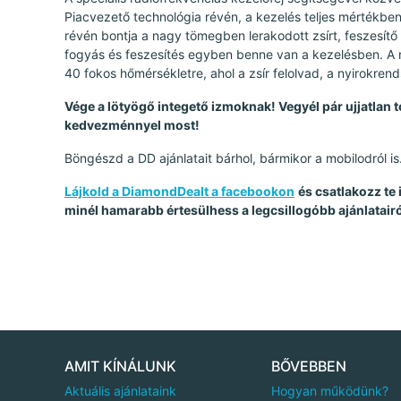
Piacvezető technológia révén, a kezelés teljes mértékben
révén bontja a nagy tömegben lerakodott zsírt, feszesítő 
fogyás és feszesítés egyben benne van a kezelésben. A r
40 fokos hőmérsékletre, ahol a zsír felolvad, a nyirokrend
Vége a lötyögő integető izmoknak! Vegyél pár ujjatlan 
kedvezménnyel most!
Böngészd a DD ajánlatait bárhol, bármikor a mobilodról is
Lájkold a DiamondDealt a facebookon
és csatlakozz te
minél hamarabb értesülhess a legcsillogóbb ajánlatairó
AMIT KÍNÁLUNK
BŐVEBBEN
Aktuális ajánlataink
Hogyan működünk?