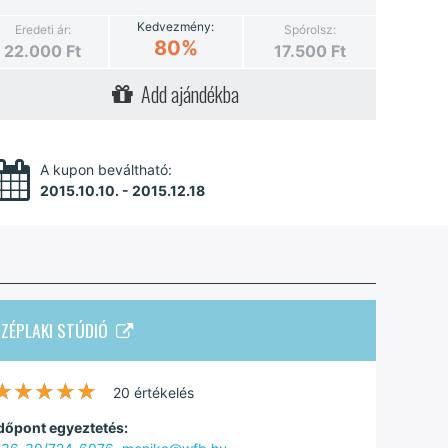
Kedvezmény:
Eredeti ár:
Spórolsz:
80%
22.000
Ft
17.500
Ft
Add ajándékba
A kupon beváltható:
2015.10.10. - 2015.12.18
SZÉPLAKI STÚDIÓ
★★★★★
★★★★★
20 értékelés
dőpont egyeztetés: