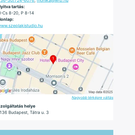
+36-30/724-6076
,
monika@wfb.hu
yitva tartás:
-Cs 8-20, P 8-14
onlap:
ww.szeplakistudio.hu
Nagyobb térképre váltás
zolgáltatás helye
136 Budapest, Tátra u. 3