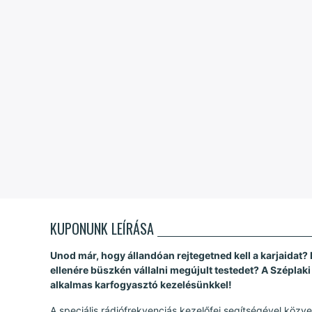
KUPONUNK LEÍRÁSA
Unod már, hogy állandóan rejtegetned kell a karjaida
ellenére büszkén vállalni megújult testedet? A Széplak
alkalmas karfogyasztó kezelésünkkel!
A speciális rádiófrekvenciás kezelőfej segítségével közvet