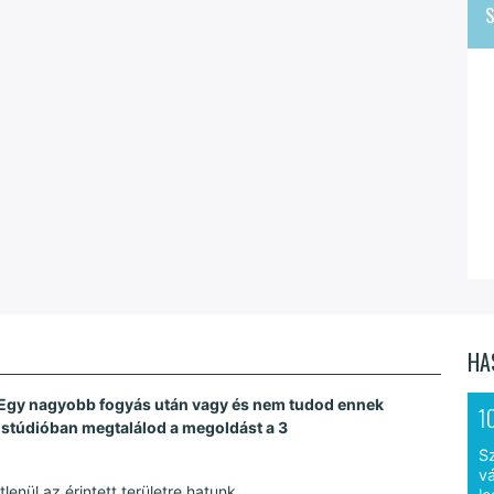
S
HA
t? Egy nagyobb fogyás után vagy és nem tudod ennek
1
i stúdióban megtalálod a megoldást a 3
S
vá
lenül az érintett területre hatunk.