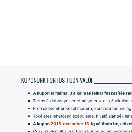
KUPONUNK FONTOS TUDNIVALÓI
A kupon tartalma: 3 alkalmas felkar feszesítés rá
Tartós és látványos eredményt érsz el a 3 alkalom 
Profi szakember kezel modern, korszerű technológi
Tökéletes lehetőség szépülésre, kiváló ajándék le
A kupon
2015. december 18
-ig váltható be, előz
Csak az első alkalmat kell a kupon érvényességén b