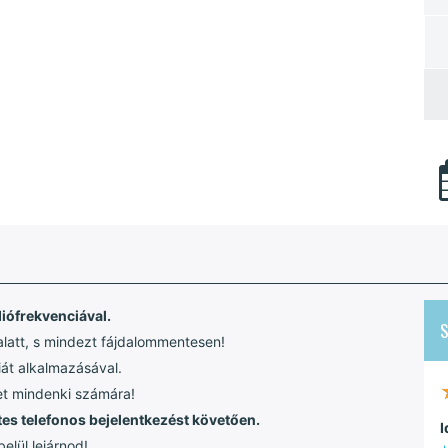
diófrekvenciával.
alatt, s mindezt fájdalommentesen!
át alkalmazásával.
het mindenki számára!
etes telefonos bejelentkezést követően.
I
elül lejárnod!