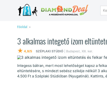
Főoldal
3 alkalmas integető izom eltünteté
★
4,9/5
SZÉPLAKI STÚDIÓ
| Budapest, XIII. ker.
Integess bátran, mert most lehetőséget kapsz a felka
eltüntetésére, s mindezt sebész szikéje nélkül! 3 al
4.500 Ft a Széplaki Stúdióban (Nyugatinál). Kattints, 