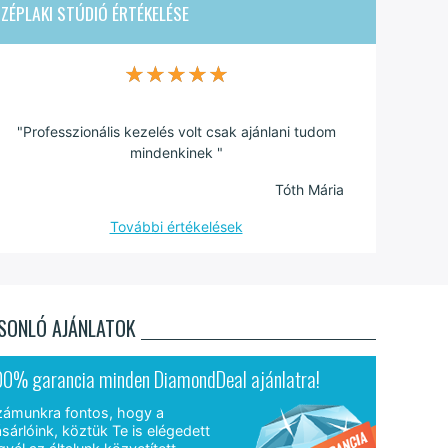
ZÉPLAKI STÚDIÓ
ÉRTÉKELÉSE
★★★★★
★★★★★
"Professzionális kezelés volt csak ajánlani tudom
mindenkinek "
Tóth Mária
További értékelések
SONLÓ AJÁNLATOK
00% garancia minden DiamondDeal ajánlatra!
zámunkra fontos, hogy a
sárlóink, köztük Te is elégedett