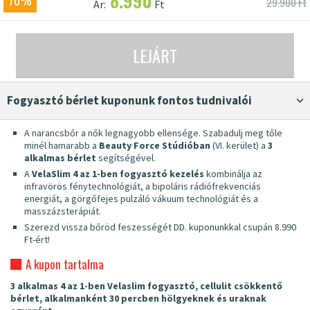
8.990
70%
29.900 Ft
Ár:
Ft
LEJÁRT
fogyasztó bérlet kuponunk fontos tudnivalói
A narancsbőr a nők legnagyobb ellensége. Szabadulj meg tőle
minél hamarabb a
Beauty Force Stúdióban
(VI. kerület) a
3
alkalmas bérlet
segítségével.
A
VelaSlim 4 az 1-ben fogyasztó kezelés
kombinálja az
infravörös fénytechnológiát, a bipoláris rádiófrekvenciás
energiát, a görgőfejes pulzáló vákuum technológiát és a
masszázsterápiát.
Szerezd vissza bőröd feszességét DD. kuponunkkal csupán 8.990
Ft-ért!
A kupon tartalma
3 alkalmas 4 az 1-ben Velaslim fogyasztó, cellulit csökkentő
bérlet, alkalmanként 30 percben hölgyeknek és uraknak