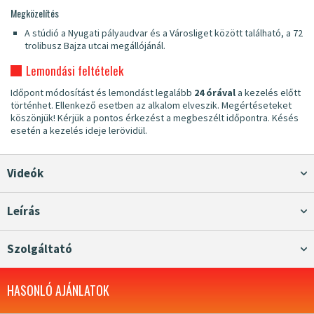
Megközelítés
A stúdió a Nyugati pályaudvar és a Városliget között található, a 72
trolibusz Bajza utcai megállójánál.
Lemondási feltételek
Időpont módosítást és lemondást legalább
24 órával
a kezelés előtt
történhet. Ellenkező esetben az alkalom elveszik. Megértéseteket
köszönjük! Kérjük a pontos érkezést a megbeszélt időpontra. Késés
esetén a kezelés ideje lerövidül.
Videók
Leírás
Szolgáltató
HASONLÓ AJÁNLATOK