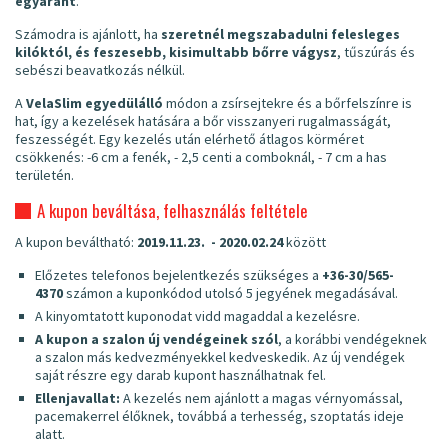
egyaránt
.
Számodra is ajánlott, ha
szeretnél megszabadulni felesleges
kilóktól, és feszesebb, kisimultabb bőrre vágysz
, tűszúrás és
sebészi beavatkozás nélkül.
A
VelaSlim egyedülálló
módon a zsírsejtekre és a bőrfelszínre is
hat, így a kezelések hatására a bőr visszanyeri rugalmasságát,
feszességét. Egy kezelés után elérhető átlagos körméret
csökkenés: -6 cm a fenék, - 2,5 centi a comboknál, - 7 cm a has
területén.
A kupon beváltása, felhasználás feltétele
A kupon beváltható:
2019.11.23. - 2020.02.24
között
Előzetes telefonos bejelentkezés szükséges a
+36-30/565-
4370
számon a kuponkódod utolsó 5 jegyének megadásával.
A kinyomtatott kuponodat vidd magaddal a kezelésre.
A kupon a szalon új vendégeinek szól
, a korábbi vendégeknek
a szalon más kedvezményekkel kedveskedik. Az új vendégek
saját részre egy darab kupont használhatnak fel.
Ellenjavallat:
A kezelés nem ajánlott a magas vérnyomással,
pacemakerrel élőknek, továbbá a terhesség, szoptatás ideje
alatt.