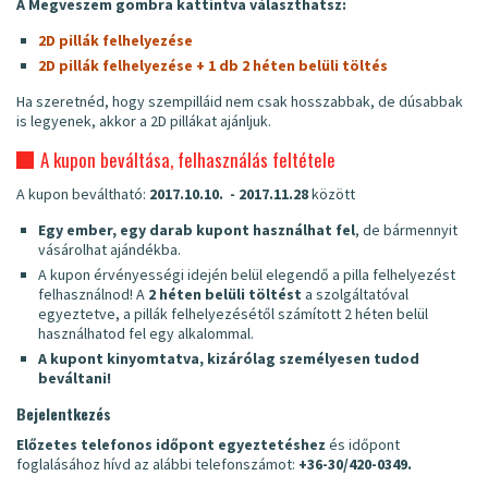
A Megveszem gombra kattintva választhatsz:
2D pillák felhelyezése
2D pillák felhelyezése + 1 db 2 héten belüli töltés
Ha szeretnéd, hogy szempilláid nem csak hosszabbak, de dúsabbak
is legyenek, akkor a 2D pillákat ajánljuk.
A kupon beváltása, felhasználás feltétele
A kupon beváltható:
2017.10.10. - 2017.11.28
között
Egy ember, egy darab kupont használhat fel
, de bármennyit
vásárolhat ajándékba.
A kupon érvényességi idején belül elegendő a pilla felhelyezést
felhasználnod! A
2 héten belüli töltést
a szolgáltatóval
egyeztetve, a pillák felhelyezésétől számított 2 héten belül
használhatod fel egy alkalommal.
A kupont kinyomtatva, kizárólag személyesen tudod
beváltani!
Bejelentkezés
Előzetes telefonos időpont egyeztetéshez
és időpont
foglalásához hívd az alábbi telefonszámot:
+36-30/420-0349.