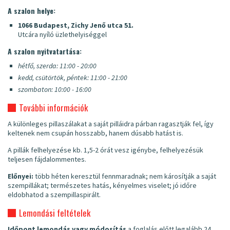
A szalon helye:
1066 Budapest, Zichy Jenő utca 51.
Utcára nyíló üzlethelyiséggel
A szalon nyitvatartása:
hétfő, szerda: 11:00 - 20:00
kedd, csütörtök, péntek: 11:00 - 21:00
szombaton: 10:00 - 16:00
További információk
A különleges pillaszálakat a saját pilláidra párban ragasztják fel, így
keltenek nem csupán hosszabb, hanem dúsabb hatást is.
A pillák felhelyezése kb. 1,5-2 órát vesz igénybe, felhelyezésük
teljesen fájdalommentes.
Előnyei:
több héten keresztül fennmaradnak; nem károsítják a saját
szempillákat; természetes hatás, kényelmes viselet; jó időre
eldobhatod a szempillaspirált.
Lemondási feltételek
Időpont lemondás vagy módosítás
a foglalás előtt legalább 24