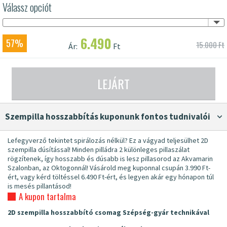
Válassz opciót
6.490
57%
15.000 Ft
Ár:
Ft
LEJÁRT
szempilla hosszabbítás kuponunk fontos tudnivalói
Lefegyverző tekintet spirálozás nélkül? Ez a vágyad teljesülhet 2D
szempilla dúsítással! Minden pilládra 2 különleges pillaszálat
rögzítenek, így hosszabb és dúsabb is lesz pillasorod az Akvamarin
Szalonban, az Oktogonnál! Vásárold meg kuponnal csupán 3.990 Ft-
ért, vagy kérd töltéssel 6.490 Ft-ért, és legyen akár egy hónapon túl
is mesés pillantásod!
A kupon tartalma
2D szempilla hosszabbító csomag Szépség-gyár technikával