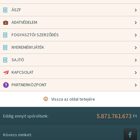
ÁSZF
ADATVÉDELEM
FOGYASZTÓI SZERZŐDÉS
NYEREMÉNYJÁTÉK
SAJTÓ
KAPCSOLAT
PARTNERKÖZPONT
Vissza az oldal tetejére
5.871.761.673
Eddig ennyit spóroltunk:
Ft
Kövess minket: