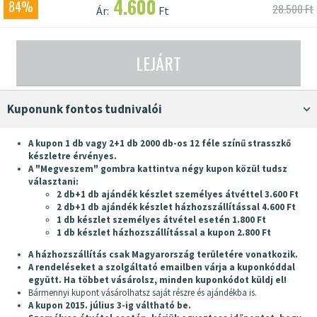
4.600
84%
28.500 Ft
Ár:
Ft
LEJÁRT
Kuponunk fontos tudnivalói
A kupon 1 db vagy 2+1 db 2000 db-os 12 féle színű strasszkő
készletre érvényes.
A "Megveszem" gombra kattintva négy kupon közül tudsz
választani:
2 db+1 db ajándék készlet személyes átvéttel 3.600 Ft
2 db+1 db ajándék készlet házhozszállítással 4.600 Ft
1 db készlet személyes átvétel esetén 1.800 Ft
1 db készlet
házhozszállítással a kupon 2.800 Ft
A házhozszállítás csak Magyarország területére vonatkozik.
A rendeléseket a szolgáltató emailben várja a kuponkóddal
együtt. Ha többet vásárolsz, minden kuponkódot küldj el!
Bármennyi kupont vásárolhatsz saját részre és ajándékba is.
A kupon 2015. július 3-ig váltható be.