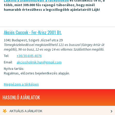
Lájkold a DiamondDealt a facebookon
és csatlakozz te is, a
több, mint 309.000 fős rajongó táborához, hogy minél
hamarabb értesülhess a legcsillogóbb ajánlatairól! Lájk!
Akciós Cuccok - Fer-Krisz 2001 Bt.
1041 Budapest, Szigeti József utca 29
Tömegközlekedéssel megközelíthető 121-es busszal (Görgey Artúr út
megálló), 96-so busz, 12-es vagy 14-es villamos Szülőotthon megálló.
Tel:
+36/30-845-4076
Email:
akciosholmik.hun@gmail.com
Nyitva tartás:
Rugalmas, előzetes bejelentkezés alapján.
Megnézem a térképen
HASONLÓ AJÁNLATOK
AKTUÁLIS AJÁNLATOK