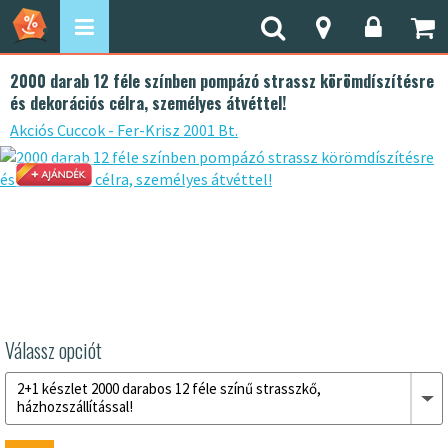
2000 darab 12 féle színben pompázó strassz körömdíszítésre
és dekorációs célra, személyes átvéttel!
Akciós Cuccok - Fer-Krisz 2001 Bt.
Válassz opciót
2+1 készlet 2000 darabos 12 féle színű strasszkő,
házhozszállítással!