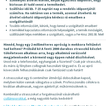
Személyes átvétel esetén, kérjük egyeztess időpontot, hogy
biztosan át tudd venni a termékedet.
Szállítási idő kb. 7-25 naptári nap a rendelés időpontjától
számítva. Ha raktáron van a termék, azonnal átvehető. Az
átvétel várható időpontjára kérdezz rá emailben a
szolgáltatónál!
További információért, kérünk, hogy keresd a szolgáltatót emailben!
A termékkel kapcsolatos információk helyességéért, a termék minőségért,
szállításáért teljes mértékben a szolgáltató, vagyis a Fer-Krisz 2001 Bt. felel!
Hinnéd, hogy egy 2 milliméteres apróság is mekkora feltűnést
tud kelteni? Próbáld ki! A fenti 2000 darabos strasszkő készlet
tökéletesen alkalmas arra, hogy alkalmivá varázsold
megjelenésedet a körmeid vagy éppen ruhád díszítésével.
Unod már a telefonodat, egyhangúak a füzeteid? Csak pár strasszkő,
és máris új fényben csillognak használati tárgyaid is. És az apró
kövecskék felhasználásának csak fantáziád szab határt!
A strasszokat egy 6 centiméter átmérőjű dobozkában kapod,
melyben külön vannak válogatva a színek. Professzionális célokra is
kiválóan alkalmasak, nagyon ajánlott pl. műkörmösöknek is.
Kombináld a strasszokat a forgalmazónál vásárolható
csillámporokkal
, a még nagyobb hatás kedvéért!