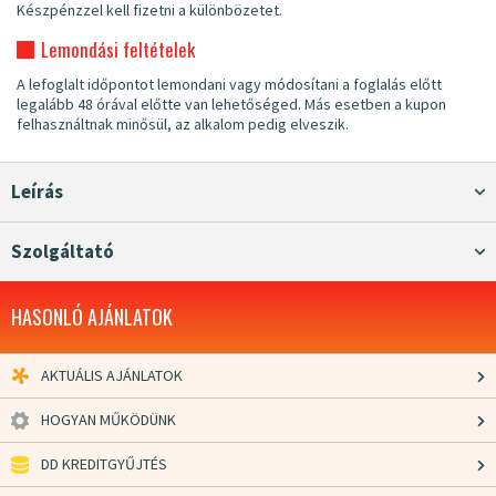
Készpénzzel kell fizetni a különbözetet.
Lemondási feltételek
A lefoglalt időpontot lemondani vagy módosítani a foglalás előtt
legalább 48 órával előtte van lehetőséged. Más esetben a kupon
felhasználtnak minősül, az alkalom pedig elveszik.
Leírás
Szolgáltató
HASONLÓ AJÁNLATOK
AKTUÁLIS AJÁNLATOK
HOGYAN MŰKÖDÜNK
DD KREDITGYŰJTÉS