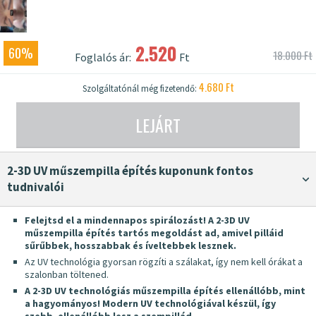
2.520
60%
18.000 Ft
Foglalós ár:
Ft
4.680 Ft
Szolgáltatónál még fizetendő:
LEJÁRT
2-3D UV műszempilla építés kuponunk fontos
tudnivalói
Felejtsd el a mindennapos spirálozást! A 2-3D UV
műszempilla építés tartós megoldást ad, amivel pilláid
sűrűbbek, hosszabbak és íveltebbek lesznek.
Az UV technológia gyorsan rögzíti a szálakat, így nem kell órákat a
szalonban töltened.
A 2-3D UV technológiás műszempilla építés ellenállóbb, mint
a hagyományos!
Modern UV technológiával készül, így