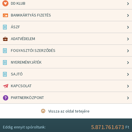
DD KLUB
BANKKÁRTYÁS FIZETÉS
ÁSZF
ADATVÉDELEM
FOGYASZTÓI SZERZŐDÉS
NYEREMÉNYJÁTÉK
SAJTÓ
KAPCSOLAT
PARTNERKÖZPONT
Vissza az oldal tetejére
5.871.761.673
Eddig ennyit spóroltunk:
Ft