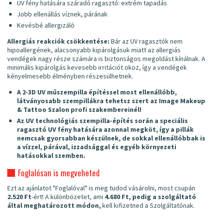
UV fény hatására száradó ragasztó: extrém tapadás
Jobb ellenállás víznek, párának
Kevésbé allergizáló
Allergiás reakciók csökkentése:
Bár az UV ragasztók nem
hipoallergének, alacsonyabb kipárolgásuk miatt az allergiás
vendégek nagy része számára is biztonságos megoldást kínálnak. A
minimális kipárolgás kevesebb irritációt okoz, így a vendégek
kényelmesebb élményben részesülhetnek.
A 2-3D UV műszempilla építéssel most ellenállóbb,
látványosabb szempillákra tehetsz szert az Image Makeup
& Tattoo Szalon profi szakembereinél!
Az UV technológiás szempilla-építés során a speciális
ragasztó UV fény hatására azonnal megköt, így a pillák
nemcsak gyorsabban készülnek, de sokkal ellenállóbbak is
a vízzel, párával, izzadsággal és egyéb környezeti
hatásokkal szemben.
Foglalósan is megveheted
Ezt az ajánlatot "Foglalóval" is meg tudod vásárolni, most csupán
2.520 Ft
-ért! A különbözetet, ami
4.680 Ft, pedig a szolgáltató
által meghatározott módon,
kell kifizetned a Szolgáltatónak.