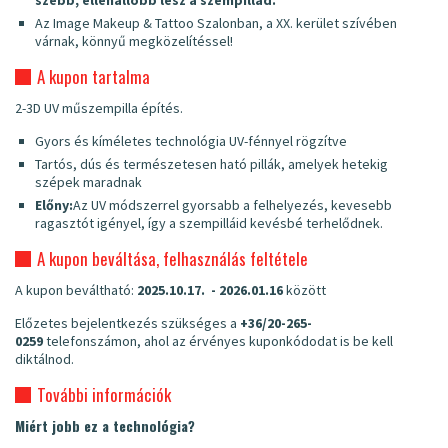
szebb, ellenállóbb lesz a szempillád.
Az Image Makeup & Tattoo Szalonban, a XX. kerület szívében
várnak, könnyű megközelítéssel!
A kupon tartalma
2-3D UV műszempilla építés.
Gyors és kíméletes technológia UV-fénnyel rögzítve
Tartós, dús és természetesen ható pillák, amelyek hetekig
szépek maradnak
Előny:
Az UV módszerrel gyorsabb a felhelyezés, kevesebb
ragasztót igényel, így a szempilláid kevésbé terhelődnek.
A kupon beváltása, felhasználás feltétele
A kupon beváltható:
2025.10.17. - 2026.01.16
között
Előzetes bejelentkezés szükséges a
+36/20-265-
0259
telefonszámon, ahol az érvényes kuponkódodat is be kell
diktálnod.
További információk
Miért jobb ez a technológia?