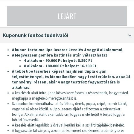
LEJÁRT
Kuponunk fontos tudnivalói
A kupon tartalma lipo laseres kezelés 4 vagy 8 alkalommal.
A Megveszem gombra kattintás után választhatsz:
4 alkalom - 90.000 Ft helyett 8.890 Ft
8 alkalom - 180.000 Ft helyett 16.200 Ft
A többi lipo laserhez képest majdnem dupla olyan
teljesítménnyel, és kiemelkedően nagy testterületen. azaz 14
tennyérnyi részen, akár 4 nagy testrész fogyasztására is
alkalmas.
A kezelések alatt infra, jade köves kezelésben is részesítenek, hogy tested
megkapja a megfelelő méregtelenítést is.
Szabadon kombinálhatsz: al-és felhas, derék, popsi, csípő, comb külső,
vagy belső része közül. A Lipo laseres eljárás célzottan a zsírsejteket
bontja. Alkalmanként akár több cm fogyás is elérhető! A tested fogy, a
bőröd feszesedik.
A kezelés előtt legalább 2 órával kerülni kell a szilárd táplálék bevitelét.
A fogyasztás látványos, azonnali körméret csökkenést eredményez és