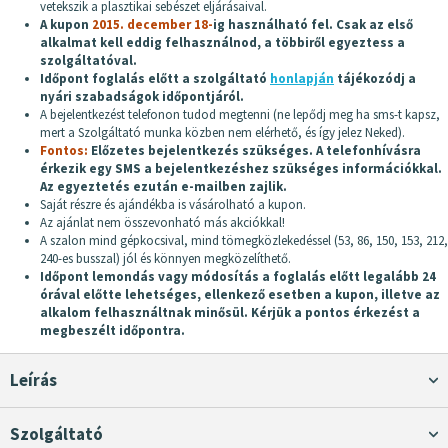
vetekszik a plasztikai sebészet eljárásaival.
A kupon
2015.
december 18-
ig használható fel. Csak az első
alkalmat kell eddig felhasználnod, a többiről egyeztess a
szolgáltatóval.
Időpont foglalás előtt a szolgáltató
honlapján
tájékozódj a
nyári szabadságok időpontjáról.
A bejelentkezést telefonon tudod megtenni (ne lepődj meg ha sms-t kapsz,
mert a Szolgáltató munka közben nem elérhető, és így jelez Neked).
Fontos:
Előzetes bejelentkezés szükséges. A telefonhívásra
érkezik egy SMS a bejelentkezéshez szükséges információkkal.
Az egyeztetés ezután e-mailben zajlik.
Saját részre és ajándékba is vásárolható a kupon.
Az ajánlat nem összevonható más akciókkal!
A szalon mind gépkocsival, mind tömegközlekedéssel (53, 86, 150, 153, 212,
240-es busszal) jól és könnyen megközelíthető.
Időpont lemondás vagy módosítás a foglalás előtt legalább 24
órával előtte lehetséges, ellenkező esetben a kupon, illetve az
alkalom felhasználtnak minősül. Kérjük a pontos érkezést a
megbeszélt időpontra.
Leírás
Szolgáltató