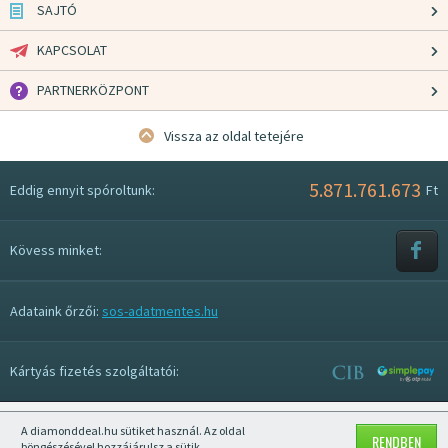
SAJTÓ
KAPCSOLAT
PARTNERKÖZPONT
Vissza az oldal tetejére
5.871.761.673
Eddig ennyit spóroltunk:
Ft
Kövess minket:
Adataink őrzői:
sos-adatmentes.hu
Kártyás fizetés szolgáltatói:
A diamonddeal.hu sütiket használ. Az oldal
Mobil nézet kikapcsolása
RENDBEN
böngészésével hozzájárulsz a sütik