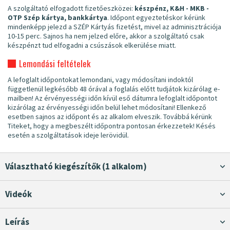
A szolgáltató elfogadott fizetőeszközei:
készpénz, K&H - MKB -
OTP Szép kártya, bankkártya
. Időpont egyeztetéskor kérünk
mindenképp jelezd a SZÉP Kártyás fizetést, mivel az adminisztrációja
10-15 perc. Sajnos ha nem jelzed előre, akkor a szolgáltató csak
készpénzt tud elfogadni a csúszások elkerülése miatt.
Lemondási feltételek
A lefoglalt időpontokat lemondani, vagy módosítani indoktól
függetlenül legkésőbb 48 órával a foglalás előtt tudjátok kizárólag e-
mailben! Az érvényességi időn kívül eső dátumra lefoglalt időpontot
kizárólag az érvényességi időn belül lehet módosítani! Ellenkező
esetben sajnos az időpont és az alkalom elveszik. Továbbá kérünk
Titeket, hogy a megbeszélt időpontra pontosan érkezzetek! Késés
esetén a szolgáltatások ideje lerövidül.
Választható kiegészítők (1 alkalom)
Videók
Leírás