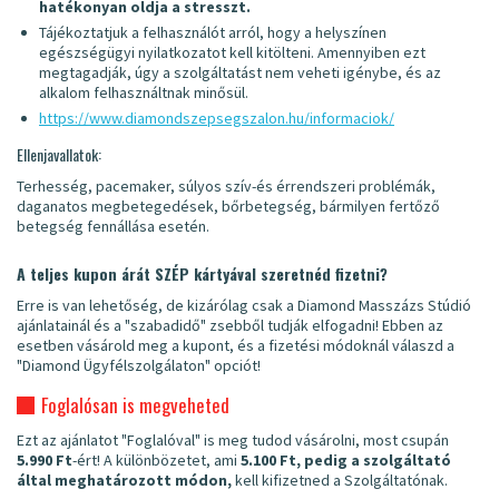
hatékonyan oldja a stresszt.
Tájékoztatjuk a felhasználót arról, hogy a helyszínen
egészségügyi nyilatkozatot kell kitölteni. Amennyiben ezt
megtagadják, úgy a szolgáltatást nem veheti igénybe, és az
alkalom felhasználtnak minősül.
https://www.diamondszepsegszalon.hu/informaciok/
Ellenjavallatok:
Terhesség, pacemaker, súlyos szív-és érrendszeri problémák,
daganatos megbetegedések, bőrbetegség, bármilyen fertőző
betegség fennállása esetén.
A teljes kupon árát SZÉP kártyával szeretnéd fizetni?
Erre is van lehetőség, de kizárólag csak a Diamond Masszázs Stúdió
ajánlatainál és a "szabadidő" zsebből tudják elfogadni! Ebben az
esetben vásárold meg a kupont, és a fizetési módoknál válaszd a
"Diamond Ügyfélszolgálaton" opciót!
Foglalósan is megveheted
Ezt az ajánlatot "Foglalóval" is meg tudod vásárolni, most csupán
5.990 Ft
-ért! A különbözetet, ami
5.100 Ft, pedig a szolgáltató
által meghatározott módon,
kell kifizetned a Szolgáltatónak.