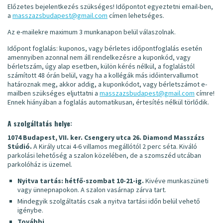
Előzetes bejelentkezés szükséges! Időpontot egyeztetni email-ben,
a
masszazsbudapest@gmail.com
címen lehetséges.
Az e-mailekre maximum 3 munkanapon belül válaszolnak.
Időpont foglalás: kuponos, vagy bérletes időpontfoglalás esetén
amennyiben azonnal nem áll rendelkezésre a kuponkód, vagy
bérletszám, úgy alap esetben, külön kérés nélkül, a foglalástól
számított 48 órán belül, vagy ha a kollégák más időintervallumot
határoznak meg, akkor addig, a kuponkódot, vagy bérletszámot e-
mailben szükséges eljuttatni a
masszazsbudapest@gmail.com
címre!
Ennek hiányában a foglalás automatikusan, értesítés nélkül törlődik.
A szolgáltatás helye:
1074 Budapest, VII. ker. Csengery utca 26. Diamond Masszázs
Stúdió.
A Király utcai 4-6 villamos megállótól 2 perc séta. Kiváló
parkolási lehetőség a szalon közelében, de a szomszéd utcában
parkolóház is üzemel.
Nyitva tartás: hétfő-szombat 10-21-ig.
Kivéve munkaszüneti
vagy ünnepnapokon. A szalon vasárnap zárva tart.
Mindegyik szolgáltatás csak a nyitva tartási időn belül vehető
igénybe.
További