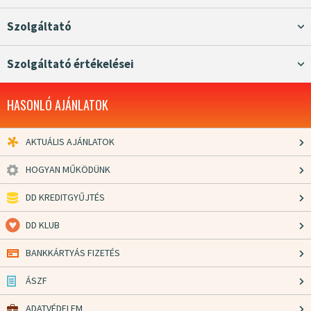
Szolgáltató
Szolgáltató értékelései
HASONLÓ AJÁNLATOK
AKTUÁLIS AJÁNLATOK
HOGYAN MŰKÖDÜNK
DD KREDITGYŰJTÉS
DD KLUB
BANKKÁRTYÁS FIZETÉS
ÁSZF
ADATVÉDELEM