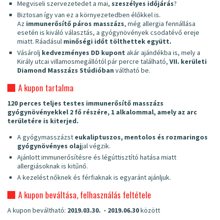
Megviseli szervezetedet a mai,
szeszélyes időjárás
?
Biztosan így van ez a környezetedben élőkkel is.
Az
immunerősítő páros masszázs
, még allergia fennállása
esetén is kiváló választás, a gyógynövények csodatévő ereje
miatt. Ráadásul
minőségi időt tölthettek együtt.
Vásárolj
kedvezményes DD kupont
akár ajándékba is, mely a
Király utcai villamosmegállótól pár percre található,
VII. kerületi
Diamond Masszázs Stúdióban
váltható be.
A kupon tartalma
120 perces teljes testes immunerősítő masszázs
gyógynövényekkel 2 fő részére, 1 alkalommal, amely az arc
területére is kiterjed.
A gyógymasszázst
eukaliptuszos, mentolos és rozmaringos
gyógynövényes olaj
jal végzik.
Ajánlott immunerősítésre és légúttisztító hatása miatt
allergiásoknak is kitűnő.
A kezelést nőknek és férfiaknak is egyaránt ajánljuk.
A kupon beváltása, felhasználás feltétele
A kupon beváltható:
2019.03.30. - 2019.06.30
között