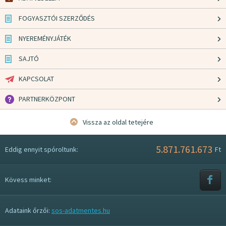
FOGYASZTÓI SZERZŐDÉS
NYEREMÉNYJÁTÉK
SAJTÓ
KAPCSOLAT
PARTNERKÖZPONT
Vissza az oldal tetejére
5.871.761.673
Eddig ennyit spóroltunk:
Ft
Kövess minket:
Adataink őrzői:
sos-adatmentes.hu