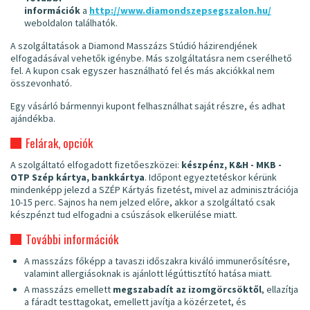
információk
a
http://www.diamondszepsegszalon.hu/
weboldalon találhatók.
A szolgáltatások a Diamond Masszázs Stúdió házirendjének
elfogadásával vehetők igénybe. Más szolgáltatásra nem cserélhető
fel. A kupon csak egyszer használható fel és más akciókkal nem
összevonható.
Egy vásárló bármennyi kupont felhasználhat saját részre, és adhat
ajándékba.
Felárak, opciók
A szolgáltató elfogadott fizetőeszközei:
készpénz, K&H - MKB -
OTP Szép kártya, bankkártya
. Időpont egyeztetéskor kérünk
mindenképp jelezd a SZÉP Kártyás fizetést, mivel az adminisztrációja
10-15 perc. Sajnos ha nem jelzed előre, akkor a szolgáltató csak
készpénzt tud elfogadni a csúszások elkerülése miatt.
További információk
A masszázs főképp a tavaszi időszakra kiváló immunerősítésre,
valamint allergiásoknak is ajánlott légúttisztító hatása miatt.
A masszázs emellett
megszabadít az izomgörcsöktől
, ellazítja
a fáradt testtagokat, emellett javítja a közérzetet, és