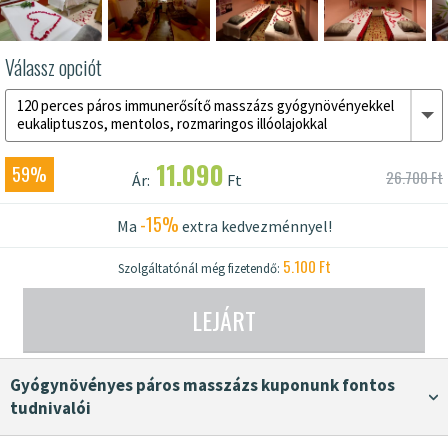
Válassz opciót
120 perces páros immunerősítő masszázs gyógynövényekkel
eukaliptuszos, mentolos, rozmaringos illóolajokkal
11.090
59%
26.700 Ft
Ár:
Ft
-15%
Ma
extra kedvezménnyel!
5.100 Ft
Szolgáltatónál még fizetendő:
LEJÁRT
gyógynövényes páros masszázs kuponunk fontos
tudnivalói