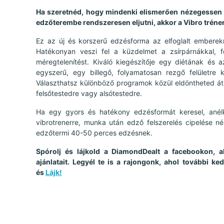
Ha szeretnéd, hogy mindenki elismerően nézegessen a
edzőterembe rendszeresen eljutni, akkor a Vibro trénert
Ez az új és korszerű edzésforma az elfoglalt emberek
Hatékonyan veszi fel a küzdelmet a zsírpárnákkal, fes
méregtelenítést. Kiváló kiegészítője egy diétának és a
egyszerű, egy billegő, folyamatosan rezgő felületre k
Választhatsz különböző programok közül eldöntheted á
felsőtestedre vagy alsótestedre.
Ha egy gyors és hatékony edzésformát keresel, anél
vibrotrenerre, munka után edző felszerelés cipelése n
edzőtermi 40-50 perces edzésnek.
Spórolj és lájkold a DiamondDealt a facebookon, a
ajánlatait. Legyél te is a rajongonk, ahol további 
és
Lájk!