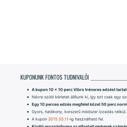
KUPONUNK FONTOS TUDNIVALÓI
A kupon 10 x 10 perc Vibro tréneres edzést tartal
Névre szóló bérletet állítunk ki, így ezt csak egy s
Egy 10 perces edzés megfelel közel 50 perc nor
Gyors, hatékony, korszerű módszer izzadás nélkül.
A kupon
2015.05.11
-ig használható fel.
Kiváló mozgásforma az elfoglalt emberek számár