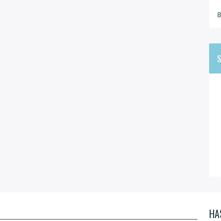
8
S
HA