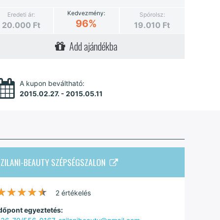
Kedvezmény:
Eredeti ár:
Spórolsz:
96%
20.000
Ft
19.010
Ft
Add ajándékba
A kupon beváltható:
2015.02.27. - 2015.05.11
SZILANI-BEAUTY SZÉPSÉGSZALON
★★★★★
★★★★★
2 értékelés
dőpont egyeztetés: