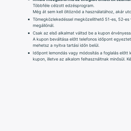
Többféle célzott edzésprogram.
Még át sem kell öltöznöd a használatához, akár ut
Tömegközlekedéssel megközelíthető 51-es, 52-es v
megállónál.
Csak az első alkalmat váltsd be a kupon érvényessé
A kupon beváltása előtt telefonos időpont egyeztet
mehetsz a nyitva tartási időn belül.
Időpont lemondás vagy módosítás a foglalás előtt l
kupon, illetve az alkalom felhasználtnak minősül. 