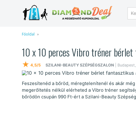
Főoldal
10 x 10 perces Vibro tréner bérlet
★
4,5/5
SZILANI-BEAUTY SZÉPSÉGSZALON
| Budapest,
Feszesítenéd a bőröd, méregtelenítenél és akár még 
megerőltetés nélkül elérheted a Vibro tréner segítsé
bőrödön csupán 990 Ft-ért a Szilani-Beauty Szépsé