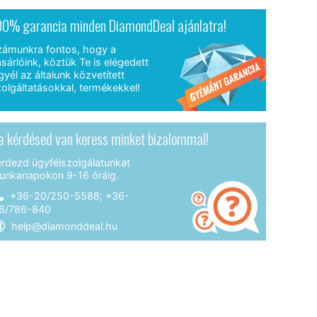
00% garancia minden DiamondDeal ajánlatra!
zámunkra fontos, hogy a
sárlóink, köztük Te is elégedett
gyél az általunk közvetített
olgáltatásokkal, termékekkel!
a kérdésed van keress minket bizalommal!
érdezd ügyfélszolgálatunkat
unkanapokon 9-16 óráig.
+36-20/250-5588; +36-
6/786-840
help@diamonddeal.hu