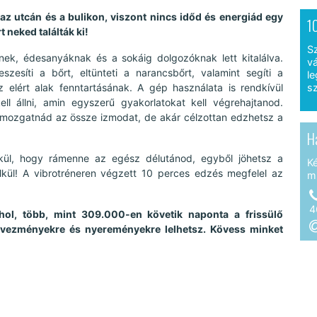
z utcán és a bulikon, viszont nincs időd és energiád egy
1
 neked találták ki!
S
nek, édesanyáknak és a sokáig dolgozóknak lett kitalálva.
vá
zesíti a bőrt, eltünteti a narancsbőrt, valamint segíti a
le
z elért alak fenntartásának. A gép használata is rendkívül
sz
ell állni, amin egyszerű gyakorlatokat kell végrehajtanod.
tmozgatnád az össze izmodat, de akár célzottan edzhetsz a
H
kül, hogy rámenne az egész délutánod, egyből jöhetsz a
K
élkül! A vibrotréneren végzett 10 perces edzés megfelel az
m
4
hol, több, mint 309.000-en követik naponta a frissülő
kedvezményekre és nyereményekre lelhetsz. Kövess minket