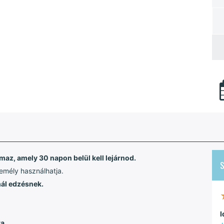
maz, amely 30 napon belül kell lejárnod.
zemély használhatja.
mál edzésnek.
I
a.