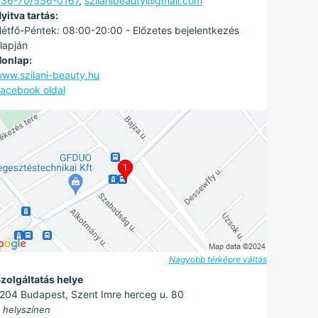
36-70/556-0167
,
szilanibeauty@gmail.com
yitva tartás:
étfő-Péntek: 08:00-20:00 - Előzetes bejelentkezés
lapján
onlap:
ww.szilani-beauty.hu
acebook oldal
Nagyobb térképre váltás
zolgáltatás helye
204 Budapest, Szent Imre herceg u. 80
 helyszínen