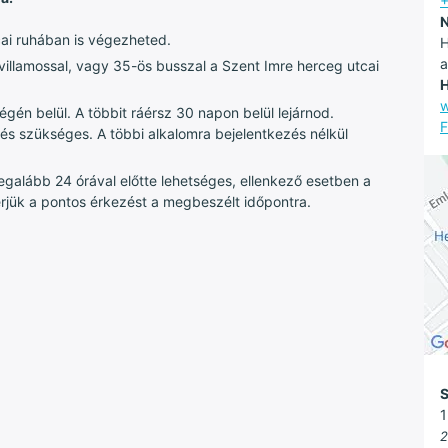
+
N
cai ruhában is végezheted.
H
a
illamossal, vagy 35-ös busszal a Szent Imre herceg utcai
H
w
gén belül. A többit ráérsz 30 napon belül lejárnod.
F
és szükséges. A többi alkalomra bejelentkezés nélkül
egalább 24 órával előtte lehetséges, ellenkező esetben a
Kérjük a pontos érkezést a megbeszélt időpontra.
S
1
2