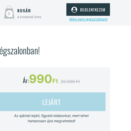
bejelentkezem
kosár
0
a kosarad üres
Még nem regisztráltam!
ségszalonban!
990
Ár:
Ft
20.000 Ft
LEJÁRT
Az ajánlat lejárt, figyeld oldalunkat, mert lehet
hamarosan újra megveheted!