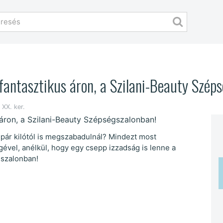
 fantasztikus áron, a Szilani-Beauty Szép
 XX. ker.
pár kilótól is megszabadulnál? Mindezt most
gével, anélkül, hogy egy csepp izzadság is lenne a
gszalonban!