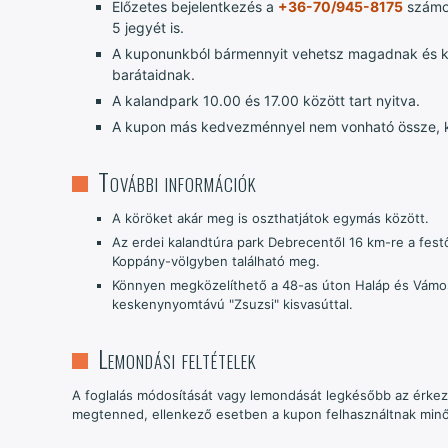
Előzetes bejelentkezés a
+36-70/945-8175
számon
5 jegyét is.
A kuponunkból bármennyit vehetsz magadnak és k
barátaidnak.
A kalandpark 10.00 és 17.00 között tart nyitva.
A kupon más kedvezménnyel nem vonható össze, kés
További információk
A köröket akár meg is oszthatjátok egymás között.
Az erdei kalandtúra park Debrecentől 16 km-re a fes
Koppány-völgyben található meg.
Könnyen megközelíthető a 48-as úton Haláp és Vámos
keskenynyomtávú "Zsuzsi" kisvasúttal.
Lemondási feltételek
A foglalás módosítását vagy lemondását legkésőbb az érkez
megtenned, ellenkező esetben a kupon felhasználtnak minő