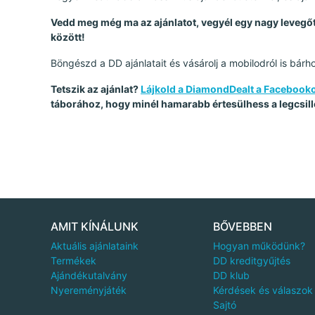
Vedd meg még ma az ajánlatot, vegyél egy nagy levegőt 
között!
Böngészd a DD ajánlatait és vásárolj a mobilodról is bárho
Tetszik az ajánlat?
Lájkold a DiamondDealt a Facebook
táborához, hogy minél hamarabb értesülhess a legcsill
AMIT KÍNÁLUNK
BŐVEBBEN
Aktuális ajánlataink
Hogyan működünk?
Termékek
DD kreditgyűjtés
Ajándékutalvány
DD klub
Nyereményjáték
Kérdések és válaszok
Sajtó