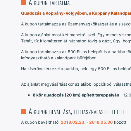
A kupon tartalma
Quadozás a Koppány-Völgyében, a Koppány Kalandpa
A kupon tartalmazza az üzemanyagköltséget és a sisakot
A kupon ajánlat most két menetről szól. Egy menet viszont 
Tehát, tíz kilométeren át húzhatod tövig a gázt, úgy, hog
A kupon tartalmazza az 500 Ft-os belépőt is a parkba tö
lefogyasztható a kalandpark büféjében.
Ha kísérővel érkezel a parkba, neki egy 500 Ft-os belépőt
Az ajánlat megvásárlásakor az alábbi opciókból választh
8 kör quadozás (20 km) épített tereppályán
- 12.
A kupon beváltása, felhasználás feltétele
A kupon beváltható:
2018.02.23. - 2018.05.30
között