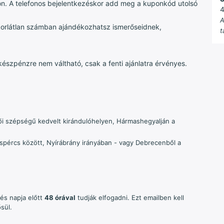
. A telefonos bejelentkezéskor add meg a kuponkód utolsó
4
A
orlátlan számban ajándékozhatsz ismerőseidnek,
t
zpénzre nem váltható, csak a fenti ajánlatra érvényes.
tői szépségű kedvelt kirándulóhelyen, Hármashegyalján a
pércs között, Nyírábrány irányában - vagy Debrecenből a
és napja előtt
48 órával
tudják elfogadni. Ezt emailben kell
sül.