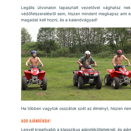
Legális útvonalon tapasztalt vezetővel vághatsz 
védőfelszerelésről sem, hiszen mindent megkapsz ami 
magadat kell hozni, és a kalandvágyad!
Ha többen vagytok osszátok szét az élményt, hiszen nem
ADD AJÁNDÉKBA!
Legyél kreatívabb a klasszikus ajándékötleteknél, és aj