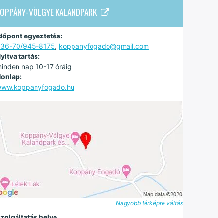
KOPPÁNY-VÖLGYE KALANDPARK
dőpont egyeztetés:
+36-70/945-8175
,
koppanyfogado@gmail.com
yitva tartás:
inden nap 10-17 óráig
onlap:
www.koppanyfogado.hu
Nagyobb térképre váltás
zolgáltatás helye