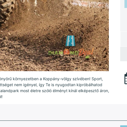
yönyörű környezetben a Koppány-völgy szívében! Sport,
séget nem igényel, így Te is nyugodtan kipróbálhatod
landpark most életre szóló élményt kínál elképesztő áron,
l!