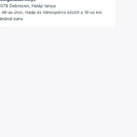
078 Debrecen, Haláp tanya
 48-as úton, Haláp és Vámospércs között a 16-os km.
áblánál balra