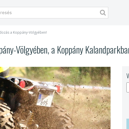
adozás a Koppány-Völgyében!
ány-Völgyében, a Koppány Kalandparkban
V