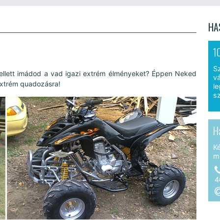
HA
1
S
mellett imádod a vad igazi extrém élményeket? Éppen Neked
vá
 extrém quadozásra!
le
sz
H
K
m
4