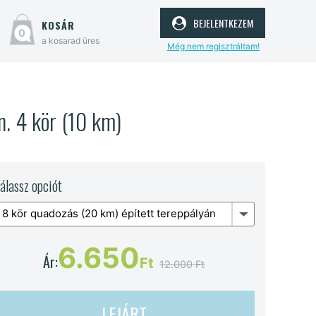
bejelentkezem
kosár
0
a kosarad üres
Még nem regisztráltam!
. 4 kör (10 km)
álassz opciót
8 kör quadozás (20 km) épített tereppályán
6.650
Ár:
Ft
12.000 Ft
LEJÁRT