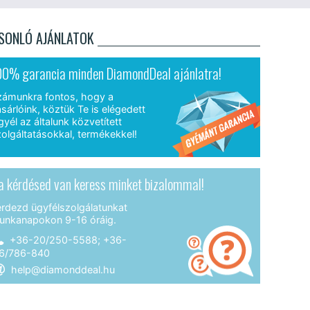
SONLÓ AJÁNLATOK
00% garancia minden DiamondDeal ajánlatra!
zámunkra fontos, hogy a
sárlóink, köztük Te is elégedett
gyél az általunk közvetített
olgáltatásokkal, termékekkel!
a kérdésed van keress minket bizalommal!
érdezd ügyfélszolgálatunkat
unkanapokon 9-16 óráig.
+36-20/250-5588; +36-
6/786-840
help@diamonddeal.hu