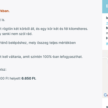
rkban.
I
 is.
N
rögtön két körből áll, és egy kör két és fél kilométeres.
m
y senki nem szól rád.
H
rténő belépéshez, mely összeg teljes mértékben
 kell váltania, amit szintén 100%-ban lefogyaszthat.
atsz:
000 Ft helyett
6.650 Ft.
S