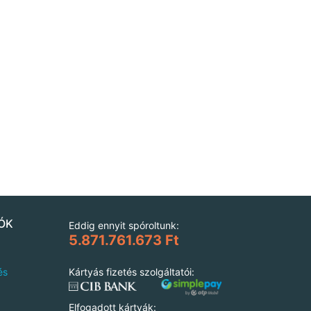
ÓK
Eddig ennyit spóroltunk:
5.871.761.673 Ft
és
Kártyás fizetés szolgáltatói:
Elfogadott kártyák: