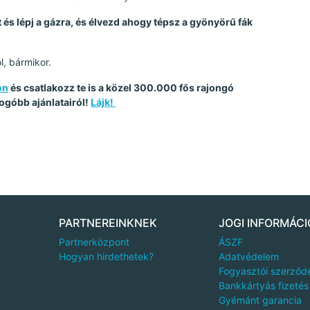
és lépj a gázra, és élvezd ahogy tépsz a gyönyörű fák
l, bármikor.
on
és csatlakozz te is a közel 300.000 fős rajongó
ogóbb ajánlatairól!
Lájk!
PARTNEREINKNEK
JOGI INFORMÁCI
Partnerközpont
ÁSZF
Hogyan hirdethetek?
Adatvédelem
Fogyasztói szerződ
Bankkártyás fizetés
Gyémánt garancia