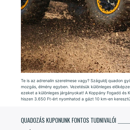
Te is az adrenalin szerelmese vagy? Száguldj quadon g
mozgás, élmény egyben. Vezetésük különleges előképzett
ezeket a különleges járgányokat! A Koppány Fogadó és Ka
hiszen 3.650 Ft-ért nyomhatod a gázt 10 km-en keresztü
QUADOZÁS KUPONUNK FONTOS TUDNIVALÓI