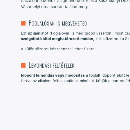
A szalont a Móricz Zsigmond körtér és a Kosztolányi Dez
Vásárhelyi utca sarkán találod meg.
Foglalósan is megveheted
Ezt az ajánlatot "Foglalóval" is meg tudod vásárolni, most c
szolgáltató által meghatározott módon,
kell kifizetned a Sz
A különbözetet készpénzzel lehet fizetni.
Lemondási feltételek
Időpont lemondás vagy módosítás
a foglalt időpont előtt 
illetve az alkalom felhasználtnak minősül. Kérjük a pontos 