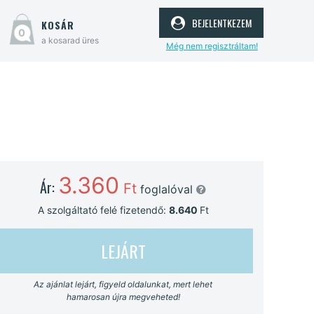
bejelentkezem
kosár
0
a kosarad üres
Még nem regisztráltam!
3.360
Ár:
Ft
foglalóval
A szolgáltató felé fizetendő:
8.640
Ft
LEJÁRT
Az ajánlat lejárt, figyeld oldalunkat, mert lehet
hamarosan újra megveheted!