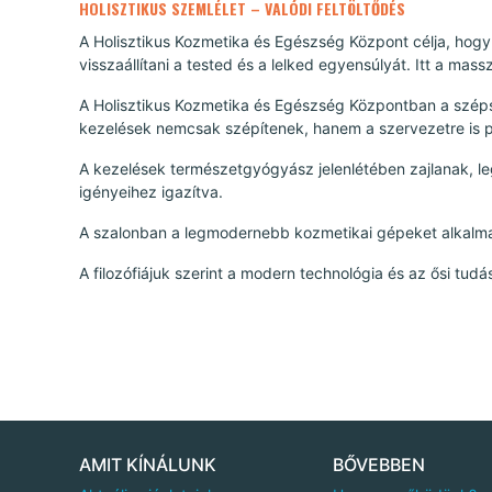
HOLISZTIKUS SZEMLÉLET – VALÓDI FELTÖLTŐDÉS
A Holisztikus Kozmetika és Egészség Központ célja, hogy
visszaállítani a tested és a lelked egyensúlyát. Itt a mas
A Holisztikus Kozmetika és Egészség Központban a szépsé
kezelések nemcsak szépítenek, hanem a szervezetre is p
A kezelések természetgyógyász jelenlétében zajlanak, l
igényeihez igazítva.
A szalonban a legmodernebb kozmetikai gépeket alkalm
A filozófiájuk szerint a modern technológia és az ősi tudás
AMIT KÍNÁLUNK
BŐVEBBEN