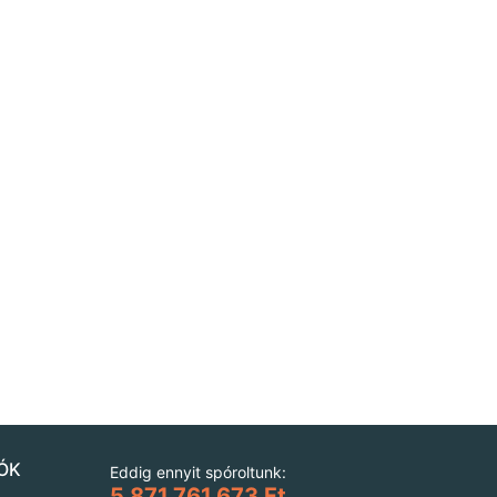
ÓK
Eddig ennyit spóroltunk:
5.871.761.673 Ft