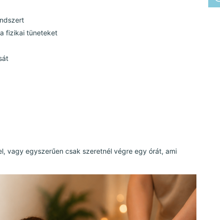
endszert
 fizikai tüneteket
sát
el, vagy egyszerűen csak szeretnél végre egy órát, ami