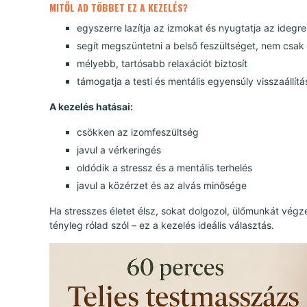
MITŐL AD TÖBBET EZ A KEZELÉS?
egyszerre lazítja az izmokat és nyugtatja az idegr
segít megszüntetni a belső feszültséget, nem csak a
mélyebb, tartósabb relaxációt biztosít
támogatja a testi és mentális egyensúly visszaállítá
A kezelés hatásai:
csökken az izomfeszültség
javul a vérkeringés
oldódik a stressz és a mentális terhelés
javul a közérzet és az alvás minősége
Ha stresszes életet élsz, sokat dolgozol, ülőmunkát végz
tényleg rólad szól – ez a kezelés ideális választás.