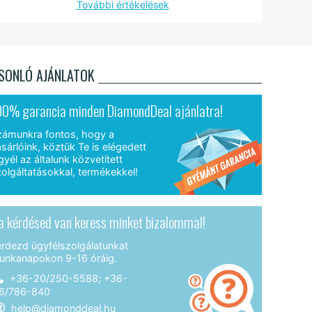
További értékelések
SONLÓ AJÁNLATOK
00% garancia minden DiamondDeal ajánlatra!
zámunkra fontos, hogy a
sárlóink, köztük Te is elégedett
gyél az általunk közvetített
olgáltatásokkal, termékekkel!
a kérdésed van keress minket bizalommal!
érdezd ügyfélszolgálatunkat
unkanapokon 9-16 óráig.
+36-20/250-5588; +36-
6/786-840
help@diamonddeal.hu