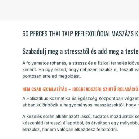
60 PERCES THAI TALP REFLEXOLÓGIAI MASZÁZS 
Szabadulj meg a stressztől és add meg a teste
A folyamatos rohanás, a stressz és a fizikai terhelés idő
kimerít. Ha úgy érzed, hogy nehezen lazulsz el, feszült v
pontosan erre ad megoldást.
NEM CSAK IZOMLAZÍTÁS – IDEGRENDSZERI SZINTŰ RELAXÁCIÓ
A Holisztikus Kozmetika és Egészség Központban végzett
abban különbözik a hagyományos masszázsoktól, hogy n
A kezelés során alkalmazott lassú, tudatos mozdulatok s
készenléti (stressz) állapotból, és átváltson egy mélyeb
ellazulsz, hanem valóban elkezdesz feltöltődni.