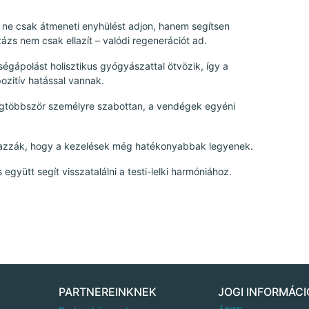
 ne csak átmeneti enyhülést adjon, hanem segítsen
százs nem csak ellazít – valódi regenerációt ad.
gápolást holisztikus gyógyászattal ötvözik, így a
ozitív hatással vannak.
egtöbbször személyre szabottan, a vendégek egyéni
azzák, hogy a kezelések még hatékonyabbak legyenek.
 együtt segít visszatalálni a testi-lelki harmóniához.
PARTNEREINKNEK
JOGI INFORMÁCI