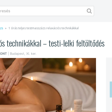
ázs
1 órás teljes testmasszázs relaxációs technikákkal
ós technikákkal – testi-lelki feltöltődés
PONT
| Budapest, XI. ker.