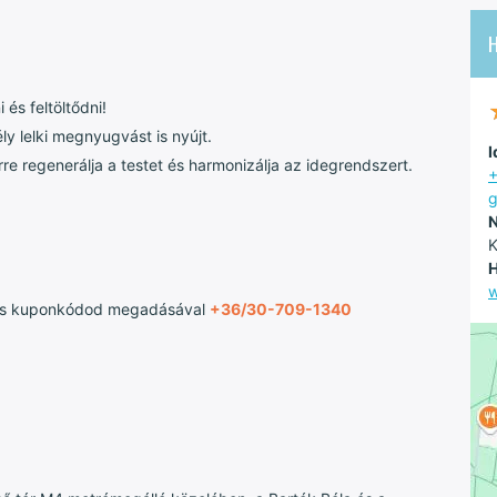
és feltöltődni!
y lelki megnyugvást is nyújt.
I
 regenerálja a testet és harmonizálja az idegrendszert.
+
g
N
K
H
w
es kuponkódod megadásával
+36/30-709-1340