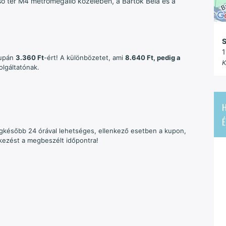
ső tér M4 metrómegálló közelében, a Bartók Béla és a
S
1
supán
3.360 Ft
-ért! A különbözetet, ami
8.640 Ft, pedig a
K
olgáltatónak.
H
É
legkésőbb 24 órával lehetséges, ellenkező esetben a kupon,
érkezést a megbeszélt időpontra!