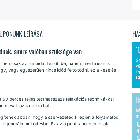
KUPONUNK LEÍRÁSA
HA
1
dnek, amire valóban szüksége van!
S
vel nemcsak az izmaidat feszíti be, hanem mentálisan is
vá
agy, vagy egyszerűen nincs időd feltöltődni, ez a kezelés
le
sz
H
 60 perces teljes testmasszázs relaxációs technikákkal
em csak az izmokra hat.
K
m
egítenek abban, hogy a szervezeted kilépjen a folyamatos
b, regeneráló működésbe. Ez az a pont, ahol nem csak
4