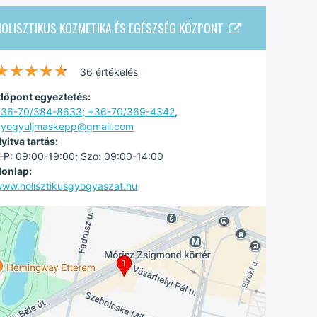
HOLISZTIKUS KOZMETIKA ÉS EGÉSZSÉG KÖZPONT
★★★★★
★★★★★
36 értékelés
dőpont egyeztetés:
36-70/384-8633; +36-70/369-4342
,
yogyuljmaskepp@gmail.com
yitva tartás:
-P: 09:00-19:00; Szo: 09:00-14:00
onlap:
ww.holisztikusgyogyaszat.hu