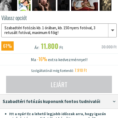
Válassz opciót
Szabadtéri fotózás kb. 1 órában, kb. 150 nyers fotóval, 3
retusált fotóval, maximum 6 főig!
11.800
61%
30.000 Ft
Ár:
Ft
-16%
Ma
extra kedvezménnyel!
7.910 Ft
Szolgáltatónál még fizetendő:
LEJÁRT
Szabadtéri fotózás kuponunk fontos tudnivalói
Itt a nyár! Ez a lehető legjobb időszak arra, hogy igazán