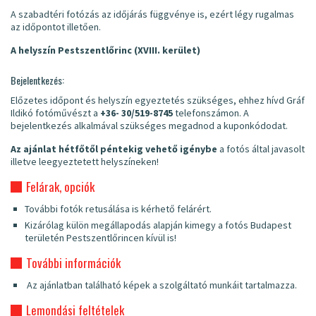
A szabadtéri fotózás az időjárás függvénye is, ezért légy rugalmas
az időpontot illetően.
A helyszín Pestszentlőrinc (XVIII. kerület)
Bejelentkezés:
Előzetes időpont és helyszín egyeztetés szükséges, ehhez hívd Gráf
Ildikó fotóművészt a
+36- 30/519-8745
telefonszámon. A
bejelentkezés alkalmával szükséges megadnod a kuponkódodat.
Az ajánlat hétfőtől péntekig vehető igénybe
a fotós által javasolt
illetve leegyeztetett helyszíneken!
Felárak, opciók
További fotók retusálása is kérhető felárért.
Kizárólag külön megállapodás alapján kimegy a fotós Budapest
területén Pestszentlőrincen kívül is!
További információk
Az ajánlatban található képek a szolgáltató munkáit tartalmazza.
Lemondási feltételek