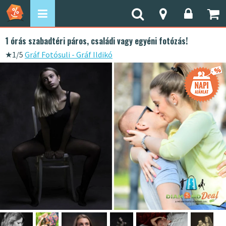
1 órás szabadtéri páros, családi vagy egyéni fotózás!
★
1/5
Gráf Fotósuli - Gráf Ildikó