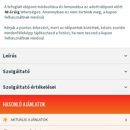
A lefoglalt időpont módosítása és lemondása az adott időpont előtt
48 óráig
lehetséges. Amennyiben ez nem történik meg, a kupon
felhasználtnak minősül.
Kérjük a pontos érkezést, mert az időpontok kötöttek, késés esetén
mindenféleképp tájékoztasd a fotóst, ha nem teszed a kupon
felhasználtnak minősül.
Leírás
Szolgáltató
Szolgáltató értékelései
HASONLÓ AJÁNLATOK
AKTUÁLIS AJÁNLATOK