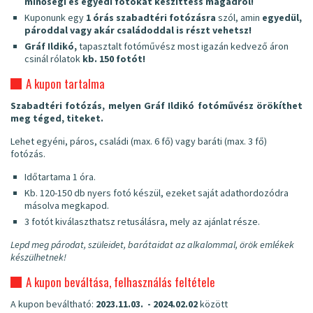
minőségi és egyedi fotókat készíttess magadról!
Kuponunk egy
1 órás szabadtéri fotózásra
szól, amin
egyedül,
pároddal vagy akár családoddal is részt vehetsz!
Gráf Ildikó,
tapasztalt fotóművész most igazán kedvező áron
csinál rólatok
kb. 150 fotót!
A kupon tartalma
Szabadtéri fotózás, melyen Gráf Ildikó fotóművész örökíthet
meg téged, titeket.
Lehet egyéni, páros, családi (max. 6 fő) vagy baráti (max. 3 fő)
fotózás.
Időtartama 1 óra.
Kb. 120-150 db nyers fotó készül, ezeket saját adathordozódra
másolva megkapod.
3 fotót kiválaszthatsz retusálásra, mely az ajánlat része.
Lepd meg párodat, szüleidet, barátaidat az alkalommal, örök emlékek
készülhetnek!
A kupon beváltása, felhasználás feltétele
A kupon beváltható:
2023.11.03. - 2024.02.02
között