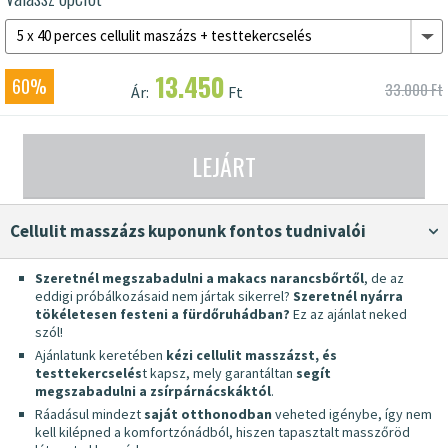
5 x 40 perces cellulit maszázs + testtekercselés
13.450
60%
33.000 Ft
Ár:
Ft
LEJÁRT
Cellulit masszázs kuponunk fontos tudnivalói
Szeretnél megszabadulni a makacs narancsbőrtől
, de az
eddigi próbálkozásaid nem jártak sikerrel?
Szeretnél nyárra
tökéletesen festeni a fürdőruhádban?
Ez az ajánlat neked
szól!
Ajánlatunk keretében
kézi cellulit masszázst, és
testtekercselés
t kapsz, mely garantáltan
segít
megszabadulni a zsírpárnácskáktól
.
Ráadásul mindezt
saját otthonodban
veheted igénybe, így nem
kell kilépned a komfortzónádból, hiszen tapasztalt masszőröd