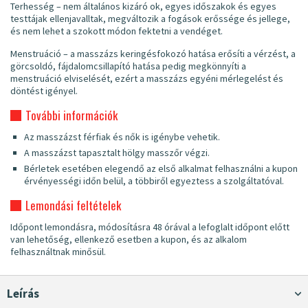
Terhesség – nem általános kizáró ok, egyes időszakok és egyes
testtájak ellenjavalltak, megváltozik a fogások erőssége és jellege,
és nem lehet a szokott módon fektetni a vendéget.
Menstruáció – a masszázs keringésfokozó hatása erősíti a vérzést, a
görcsoldó, fájdalomcsillapító hatása pedig megkönnyíti a
menstruáció elviselését, ezért a masszázs egyéni mérlegelést és
döntést igényel.
További információk
Az masszázst férfiak és nők is igénybe vehetik.
A masszázst tapasztalt hölgy masszőr végzi.
Bérletek esetében elegendő az első alkalmat felhasználni a kupon
érvényességi időn belül, a többiről egyeztess a szolgáltatóval.
Lemondási feltételek
Időpont lemondásra, módosításra 48 órával a lefoglalt időpont előtt
van lehetőség, ellenkező esetben a kupon, és az alkalom
felhasználtnak minősül.
Leírás