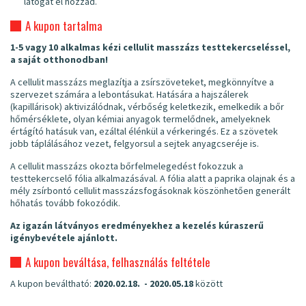
látogat el hozzád.
A kupon tartalma
1-5 vagy 10 alkalmas kézi cellulit masszázs testtekercseléssel,
a saját otthonodban!
A cellulit masszázs meglazítja a zsírszöveteket, megkönnyítve a
szervezet számára a lebontásukat. Hatására a hajszálerek
(kapillárisok) aktivizálódnak, vérbőség keletkezik, emelkedik a bőr
hőmérséklete, olyan kémiai anyagok termelődnek, amelyeknek
értágító hatásuk van, ezáltal élénkül a vérkeringés. Ez a szövetek
jobb táplálásához vezet, felgyorsul a sejtek anyagcseréje is.
A cellulit masszázs okozta bőrfelmelegedést fokozzuk a
testtekercselő fólia alkalmazásával. A fólia alatt a paprika olajnak és a
mély zsírbontó cellulit masszázsfogásoknak köszönhetően generált
hőhatás tovább fokozódik.
Az igazán látványos eredményekhez a kezelés kúraszerű
igénybevétele ajánlott.
A kupon beváltása, felhasználás feltétele
A kupon beváltható:
2020.02.18. - 2020.05.18
között