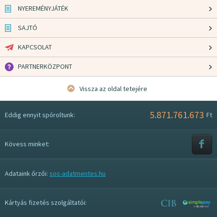
NYEREMÉNYJÁTÉK
SAJTÓ
KAPCSOLAT
PARTNERKÖZPONT
Vissza az oldal tetejére
5.871.761.673
Eddig ennyit spóroltunk:
Ft
Kövess minket:
Adataink őrzői:
sos-adatmentes.hu
Kártyás fizetés szolgáltatói: