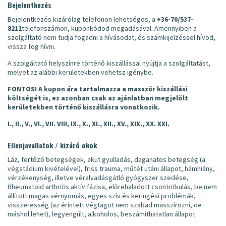
Bejelentkezés
Bejelentkezés kizárólag telefonon lehetséges, a
+36-70/537-
8211
telefonszámon, kuponkódod megadásával. Amennyiben a
szolgáltató nem tudja fogadni a hívásodat, és számkijelzéssel hívod,
vissza fog hívni.
A szolgáltató helyszínre történő kiszállással nyújtja a szolgáltatást,
melyet az alábbi kerületekben vehetsz igénybe.
FONTOS!
A kupon ára tartalmazza a masszőr kiszállási
költségét is, ez azonban csak az ajánlatban megjelölt
kerületekben történő kiszállásra vonatkozik.
I., II., V., VI., VII. VIII, IX., X., XI., XII., XV., XIX., XX. XXI.
Ellenjavallatok / kizáró okok
Láz, fertőző betegségek, akut gyulladás, daganatos betegség (a
végstádium kivételével), friss trauma, műtét utáni állapot, hámhiány,
vérzékenység, illetve véralvadásgátló gyógyszer szedése,
Rheumatoid arthritis aktív fázisa, előrehaladott csontritkulás, be nem
állított magas vérnyomás, egyes szív és keringési problémák,
visszeresség (az érintett végtagot nem szabad masszírozni, de
máshol lehet), legyengült, alkoholos, beszámíthatatlan állapot