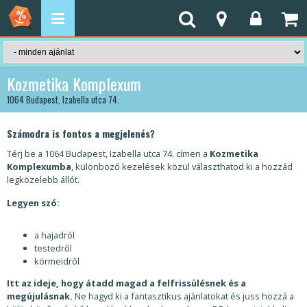
Kozmetika Komplexum
1064 Budapest, Izabella utca 74.
Számodra is fontos a megjelenés?
Térj be a 1064 Budapest, Izabella utca 74. címen a
Kozmetika
Komplexumba
, különböző kezelések közül választhatod ki a hozzád
legközelebb állót.
Legyen szó:
a hajadról
testedről
körmeidről
Itt az ideje, hogy átadd magad a felfrissülésnek és a
megújulásnak.
Ne hagyd ki a fantasztikus ajánlatokat és juss hozzá a