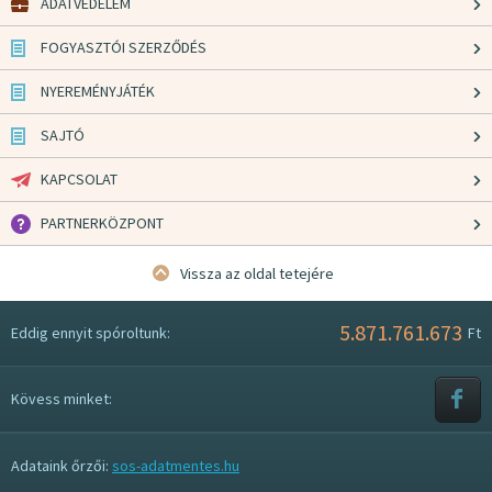
ADATVÉDELEM
FOGYASZTÓI SZERZŐDÉS
NYEREMÉNYJÁTÉK
SAJTÓ
KAPCSOLAT
PARTNERKÖZPONT
Vissza az oldal tetejére
5.871.761.673
Eddig ennyit spóroltunk:
Ft
Kövess minket:
Adataink őrzői:
sos-adatmentes.hu