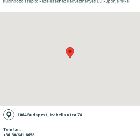
különböző szépítő kezelésekhez kedvezményes DD kuponjainkkal!
1064 Budapest, Izabella utca 74.
Telefon:
+36-30/641-8658