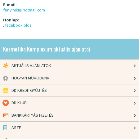
E-mail:
fenyiniki@hotmail.com
Honlap:
,
facebook oldal
Kozmetika Komplexum aktuális ajánlatai
AKTUÁLIS AJÁNLATOK
HOGYAN MŰKÖDÜNK
DD KREDITGYŰJTÉS
DD KLUB
BANKKÁRTYÁS FIZETÉS
ÁSZF