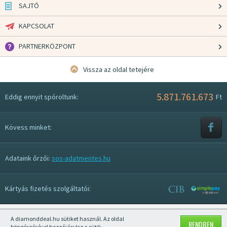
SAJTÓ
KAPCSOLAT
PARTNERKÖZPONT
Vissza az oldal tetejére
5.871.761.673
Eddig ennyit spóroltunk:
Ft
Kövess minket:
Adataink őrzői:
sos-adatmentes.hu
Kártyás fizetés szolgáltatói:
A diamonddeal.hu sütiket használ. Az oldal
Mobil nézet kikapcsolása
RENDBEN
böngészésével hozzájárulsz a sütik