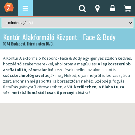
Kontúr Alakformáló Központ - Face & Body
1074 Budapest, Hársfa utca 10/B.
A Kontúr Alakformáló Központ - Face & Body egy igényes szalon kedves,
hozzáértő szakemberekkel, ahol öröm a megújulás!
A legkorszerűbb
arcfiatalító, ránctalanító
kezelések mellett az álomalakot is
csúcstechnológiával
adják meg Neked, olyan helyről is leolvasztják a
zsírt, ahonnan még sporttal is borzasztóan nehéz. Szépség, fogyás,
fiatalítás gyönyörű környezetben, a
VII. kerületben, a Blaha Lujza
téri metróállomástól csak 6 percnyi sétára!