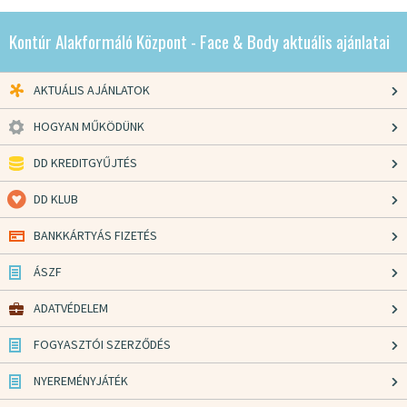
Kontúr Alakformáló Központ - Face & Body aktuális ajánlatai
AKTUÁLIS AJÁNLATOK
HOGYAN MŰKÖDÜNK
DD KREDITGYŰJTÉS
DD KLUB
BANKKÁRTYÁS FIZETÉS
ÁSZF
ADATVÉDELEM
FOGYASZTÓI SZERZŐDÉS
NYEREMÉNYJÁTÉK