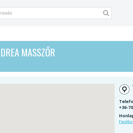
NDREA MASSZŐR
Telefo
+36-70
Honla
Facebo