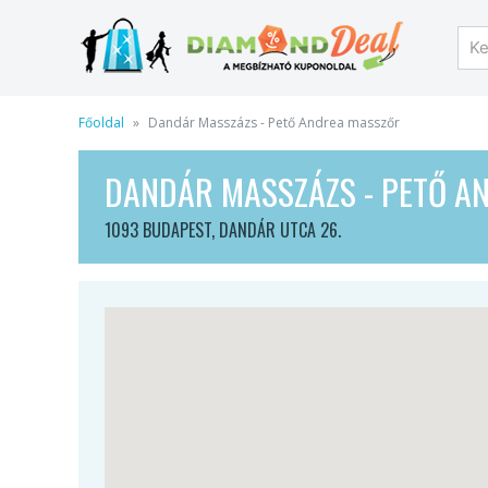
Főoldal
Dandár Masszázs - Pető Andrea masszőr
DANDÁR MASSZÁZS - PETŐ A
1093 BUDAPEST, DANDÁR UTCA 26.