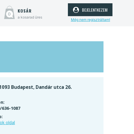
bejelentkezem
kosár
0
a kosarad üres
Még nem regisztráltam!
1093 Budapest, Dandár utca 26.
n:
/636-1087
p:
ok oldal