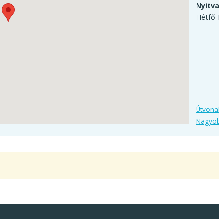
Nyitva
Hétfő-
Útvonal
Nagyob